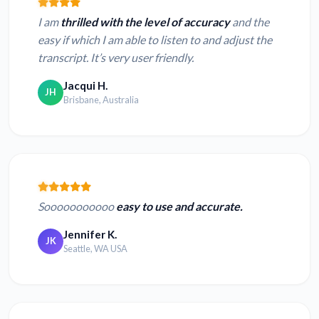
I am
thrilled with the level of accuracy
and the
easy if which I am able to listen to and adjust the
transcript. It’s very user friendly.
Jacqui H.
JH
Brisbane, Australia
Sooooooooooo
easy to use and accurate.
Jennifer K.
JK
Seattle, WA USA