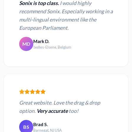
Sonix is top class.
I would highly
recommend Sonix. Especially working in a
multi-lingual environment like the
European Parliament.
Mark D.
MD
Ixelles-Elsene, Belgium
Great website. Love the drag & drop
option.
Very accurate
too!
Brad S.
BS
Barnegat, NJ USA