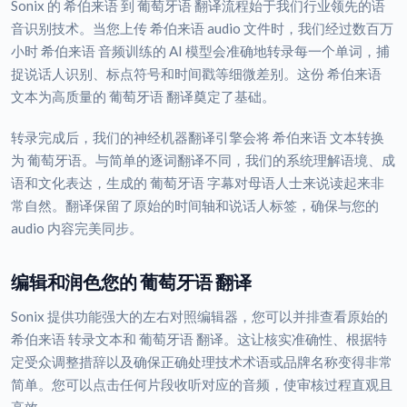
Sonix 的 希伯来语 到 葡萄牙语 翻译流程始于我们行业领先的语
音识别技术。当您上传 希伯来语 audio 文件时，我们经过数百万
小时 希伯来语 音频训练的 AI 模型会准确地转录每一个单词，捕
捉说话人识别、标点符号和时间戳等细微差别。这份 希伯来语
文本为高质量的 葡萄牙语 翻译奠定了基础。
转录完成后，我们的神经机器翻译引擎会将 希伯来语 文本转换
为 葡萄牙语。与简单的逐词翻译不同，我们的系统理解语境、成
语和文化表达，生成的 葡萄牙语 字幕对母语人士来说读起来非
常自然。翻译保留了原始的时间轴和说话人标签，确保与您的
audio 内容完美同步。
编辑和润色您的 葡萄牙语 翻译
Sonix 提供功能强大的左右对照编辑器，您可以并排查看原始的
希伯来语 转录文本和 葡萄牙语 翻译。这让核实准确性、根据特
定受众调整措辞以及确保正确处理技术术语或品牌名称变得非常
简单。您可以点击任何片段收听对应的音频，使审核过程直观且