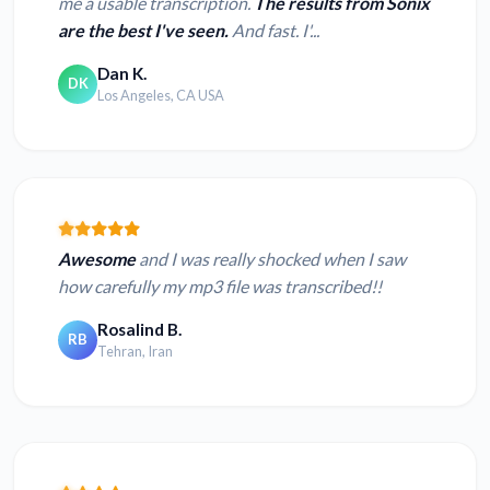
me a usable transcription.
The results from Sonix
are the best I've seen.
And fast. I'...
Dan K.
DK
Los Angeles, CA USA
Awesome
and I was really shocked when I saw
how carefully my mp3 file was transcribed!!
Rosalind B.
RB
Tehran, Iran