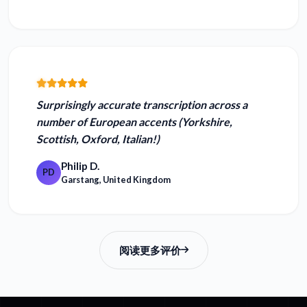
Surprisingly accurate
transcription across a
number of European accents (Yorkshire,
Scottish, Oxford, Italian!)
Philip D.
PD
Garstang, United Kingdom
阅读更多评价