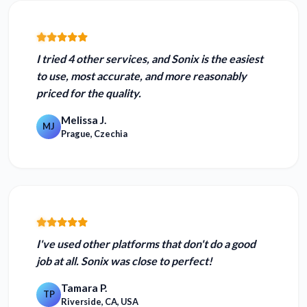
I tried 4 other services, and Sonix is the
easiest
to use, most accurate, and more reasonably
priced
for the quality.
Melissa J.
MJ
Prague, Czechia
I've used other platforms that don't do a good
job at all.
Sonix was close to perfect!
Tamara P.
TP
Riverside, CA, USA