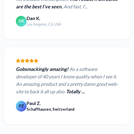
are the best I've seen.
And fast. I'...
Dan K.
DK
Los Angeles, CA USA
Gobsmackingly amazing!
As a software
developer of 40 years I know quality when I see it.
An amazing product and a pretty damn good web-
site to back it all up also.
Totally ...
Paul Z.
PZ
Schaffhausen, Switzerland