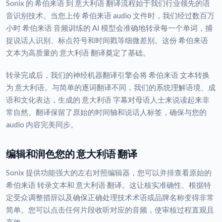
Sonix 的 希伯来语 到 意大利语 翻译流程始于我们行业领先的语
音识别技术。当您上传 希伯来语 audio 文件时，我们经过数百万
小时 希伯来语 音频训练的 AI 模型会准确地转录每一个单词，捕
捉说话人识别、标点符号和时间戳等细微差别。这份 希伯来语
文本为高质量的 意大利语 翻译奠定了基础。
转录完成后，我们的神经机器翻译引擎会将 希伯来语 文本转换
为 意大利语。与简单的逐词翻译不同，我们的系统理解语境、成
语和文化表达，生成的 意大利语 字幕对母语人士来说读起来非
常自然。翻译保留了原始的时间轴和说话人标签，确保与您的
audio 内容完美同步。
编辑和润色您的 意大利语 翻译
Sonix 提供功能强大的左右对照编辑器，您可以并排查看原始的
希伯来语 转录文本和 意大利语 翻译。这让核实准确性、根据特
定受众调整措辞以及确保正确处理技术术语或品牌名称变得非常
简单。您可以点击任何片段收听对应的音频，使审核过程直观且