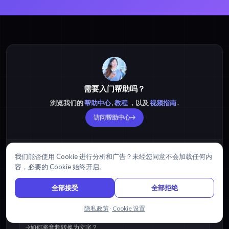
需要入门帮助吗？
浏览我们的
帮助中心
,
教程
，以及
视频指南
.
访问帮助中心
热门资源
我们能否使用 Cookie 进行分析和广告？未经您同意不会加载任何内
容，必要的 Cookie 始终开启。
MP3 转 文本
全部接受
全部拒绝
MP3 转 PDF
与我们聊天
隐私政策
·
Cookie 设置
MP3 转 字幕
如何将音频转换为文字？