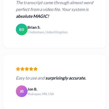
The transcript came through almost word
perfect from a video file. Your system is
absolute MAGIC!
Brian S.
BS
Cheltenham, United Kingdom
Easy to use and
surprisingly accurate.
Jon B.
JB
Shakopee, MN, USA