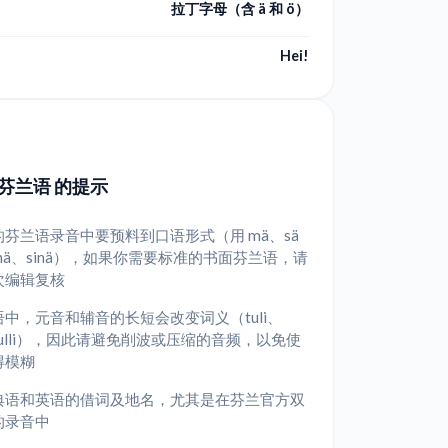
拉丁字母（含 ä 和 ö）
Hei!
芬兰语 的提示
芬兰语录音中要预料到口语形式（用 mä、sä
inä、sinä），如果你需要标准的书面芬兰语，请
次编辑复核
中，元音和辅音的长短会改变词义（tuli、
i、tulli），因此请避免削波或压缩的音频，以免使
得模糊
典语和英语的借词及地名，尤其是在芬兰官方双
的录音中