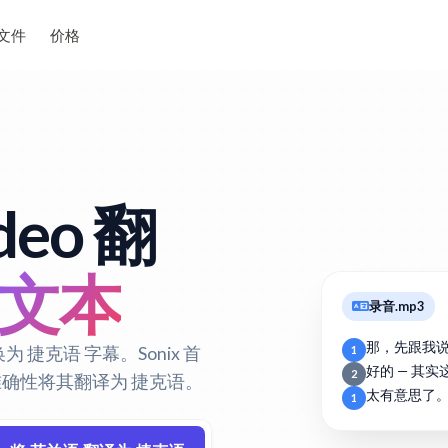
文件
价格
deo 翻
 文本
录音.mp3
那，先跟我
为 捷克语 字幕。Sonix 首
1
好的 — 其
2
的准确性将其翻译为 捷克语。
太有意思了
1