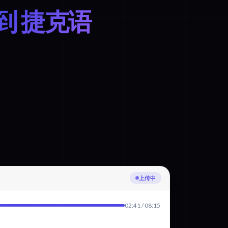
到 捷克语
正在转录芬兰语
02:41 / 08:15