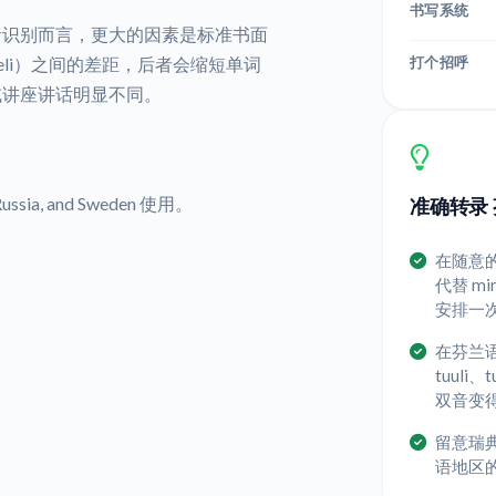
书写系统
音识别而言，更大的因素是标准书面
打个招呼
ekieli）之间的差距，后者会缩短单词
或讲座讲话明显不同。
 Russia, and Sweden 使用。
准确转录 
在随意的
代替 m
安排一
在芬兰语
tuul
双音变
留意瑞
语地区