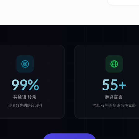
99%
55+
芬兰语 转录
翻译语言
业界领先的语音识别
包括 芬兰语 翻译为 捷克语