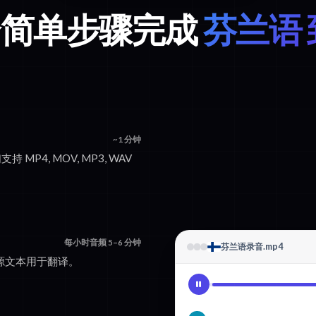
 个简单步骤完成
芬兰语 
~1 分钟
持 MP4, MOV, MP3, WAV
每小时音频 5–6 分钟
芬兰语录音.mp4
的源文本用于翻译。