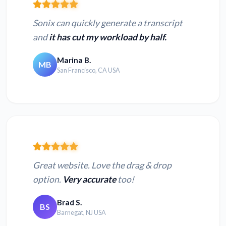
Sonix can quickly generate a transcript
and
it has cut my workload by half.
Marina B.
MB
San Francisco, CA USA
Great website. Love the drag & drop
option.
Very accurate
too!
Brad S.
BS
Barnegat, NJ USA