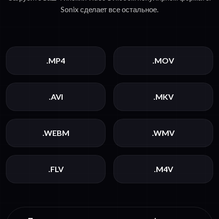
Sonix сделает все остальное.
.MP4
.MOV
.AVI
.MKV
.WEBM
.WMV
.FLV
.M4V