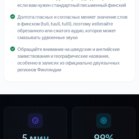
если вам нужен стандартный письменный финский
Долгота гласных и согласных меняет значение слов
в финском (tuli, tuuli, tulli), поэтому избегайте
обрезанного или сжатого аудио, которое может
смазывать удвоенные звуки
Обращайте внимание на шведские и английские
заимствования и географические названия,
особенно в записях из официально двуязычных
регионов Финляндии
5 мин
99%