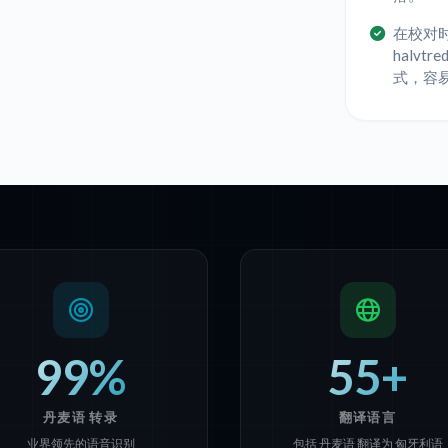
在校对
halvt
式，容
99%
55+
丹麦语 转录
翻译语言
业界领先的语音识别
包括 丹麦语 翻译为 匈牙利语