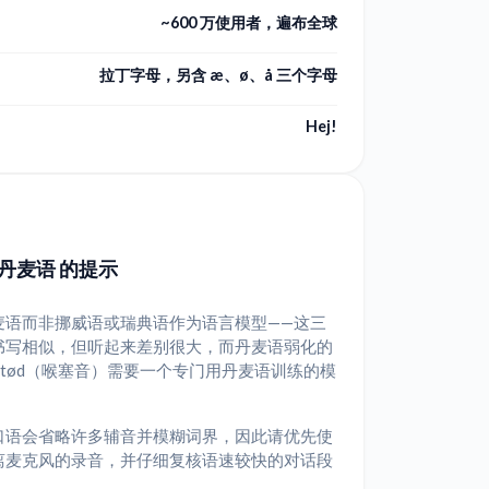
~600 万使用者，遍布全球
拉丁字母，另含 æ、ø、å 三个字母
Hej!
丹麦语 的提示
麦语而非挪威语或瑞典语作为语言模型——这三
书写相似，但听起来差别很大，而丹麦语弱化的
stød（喉塞音）需要一个专门用丹麦语训练的模
口语会省略许多辅音并模糊词界，因此请优先使
离麦克风的录音，并仔细复核语速较快的对话段