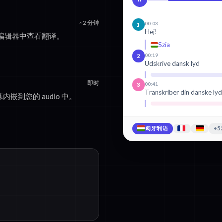
~2 分钟
00:03
1
Hej!
编辑器中查看翻译。
Szia
00:19
2
Udskrive dansk lyd
即时
00:41
3
Transkriber din danske ly
内嵌到您的 audio 中。
匈牙利语
+5