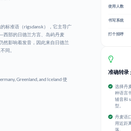
使用人数
书写系统
准语（rigsdansk），它主导广
打个招呼
—西部的日德兰方言、岛屿丹麦
仍然影响着发音，因此来自日德兰
显不同。
准确转录 
rmany, Greenland, and Iceland 使
选择丹
种语言
辅音和 
型。
丹麦语
用近距
落。