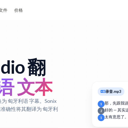
文件
价格
dio 翻
语 文本
录音.mp3
为 匈牙利语 字幕。Sonix
那，先跟我
1
动的准确性将其翻译为 匈牙利
好的 — 其
2
太有意思了
1