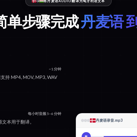
将丹麦语AUDIO翻译为匈牙利语文本
个简单步骤完成
丹麦语 
~1 分钟
持 MP4, MOV, MP3, WAV
每小时音频 5–6 分钟
丹麦语录音.mp3
的源文本用于翻译。