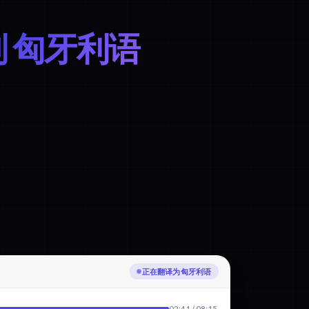
到 匈牙利语
可导出
02:41 / 08:15