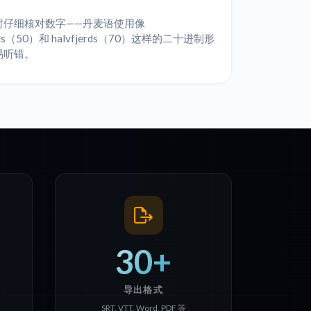
时仔细核对数字——丹麦语使用像
reds（50）和 halvfjerds（70）这样的二十进制形
易听错。
30+
导出格式
SRT, VTT, Word, PDF 等