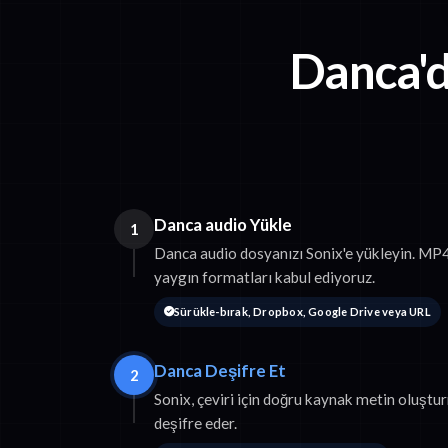
Danca'
Danca audio Yükle
1
Danca audio dosyanızı Sonix'e yükleyin. M
yaygın formatları kabul ediyoruz.
Sürükle-bırak, Dropbox, Google Drive veya URL
Danca Deşifre Et
2
Sonix, çeviri için doğru kaynak metin oluşt
deşifre eder.