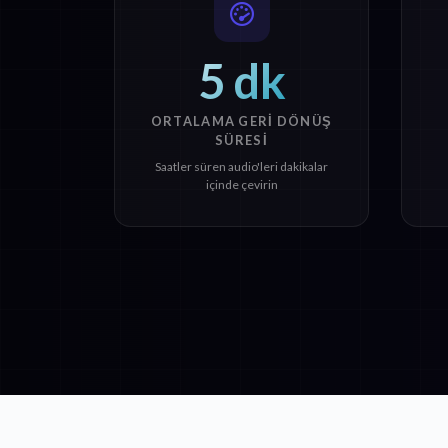
5 dk
ORTALAMA GERI DÖNÜŞ
SÜRESI
Saatler süren audio'leri dakikalar
içinde çevirin