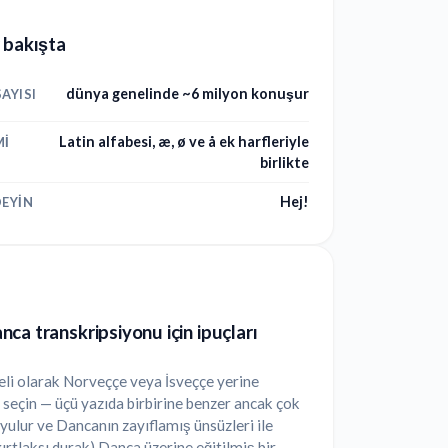
 bakışta
dünya genelinde ~6 milyon konuşur
AYISI
Latin alfabesi, æ, ø ve å ek harfleriyle
MI
birlikte
Hej!
EYIN
ca transkripsiyonu için ipuçları
li olarak Norveççe veya İsveççe yerine
seçin — üçü yazıda birbirine benzer ancak çok
uyulur ve Dancanın zayıflamış ünsüzleri ile
gırtlaksı durak) Danca üzerine eğitilmiş bir