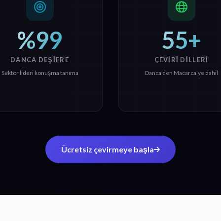
%99
55+
DANCA DEŞIFRE
ÇEVIRI DILLERI
Sektör lideri konuşma tanıma
Danca'den Macarca'ye dahil
Ücretsiz çevirmeye başla