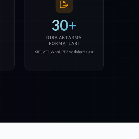
30+
DIŞA AKTARMA
FORMATLARI
SRT, VTT, Word, PDF ve daha fazlası