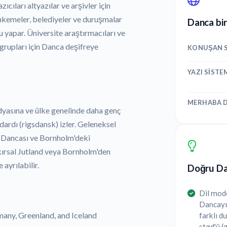
ıcıları altyazılar ve arşivler için
hkemeler, belediyeler ve duruşmalar
Danca bir
 yapar. Üniversite araştırmacıları ve
 grupları için Danca deşifreye
KONUŞAN S
YAZI SISTE
MERHABA D
asına ve ülke genelinde daha genç
rdı (rigsdansk) izler. Geleneksel
a Dancası ve Bornholm'deki
kırsal Jutland veya Bornholm'den
ayrılabilir.
Doğru Dan
Dil mode
Dancayı 
many, Greenland, and Iceland
farklı d
stød'ü (