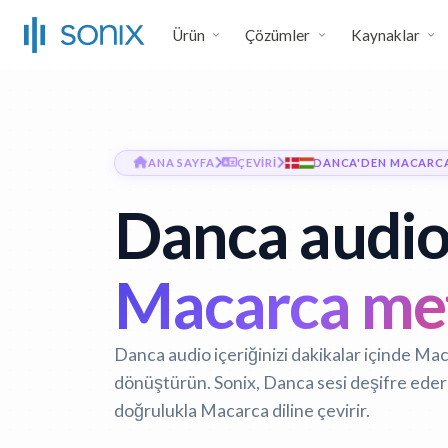
Ürün
Çözümler
Kaynaklar
ANA SAYFA
ÇEVIRI
DANCA'DEN MACARCA
Danca audio 
Macarca me
Danca audio içeriğinizi dakikalar içinde Mac
dönüştürün. Sonix, Danca sesi deşifre eder
doğrulukla Macarca diline çevirir.