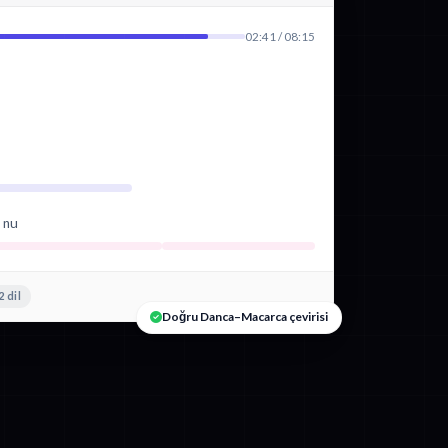
02:41 / 08:15
d nu
 dil
Doğru Danca–Macarca çevirisi