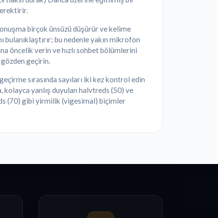
rektirir.
onuşma birçok ünsüzü düşürür ve kelime
ını bulanıklaştırır; bu nedenle yakın mikrofon
ına öncelik verin ve hızlı sohbet bölümlerini
 gözden geçirin.
eçirme sırasında sayıları iki kez kontrol edin
 kolayca yanlış duyulan halvtreds (50) ve
ds (70) gibi yirmilik (vigesimal) biçimler