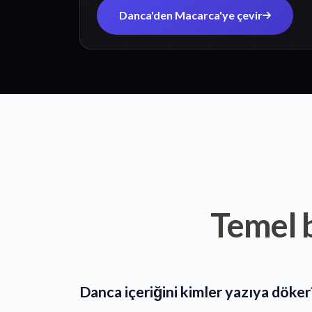
Danca'den Macarca'ye çevir
Temel b
Danca içeriğini kimler yazıya döker