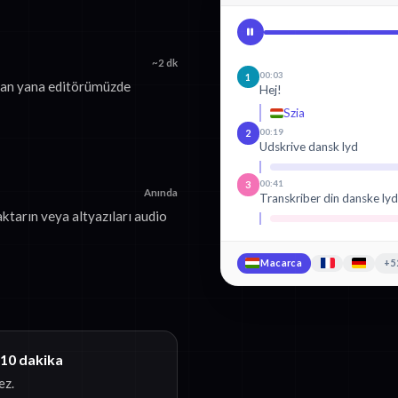
~2 dk
00:03
1
yan yana editörümüzde
Hej!
Szia
00:19
2
Udskrive dansk lyd
00:41
3
Anında
Transkriber din danske ly
ktarın veya altyazıları audio
Macarca
+52
 10 dakika
ez.