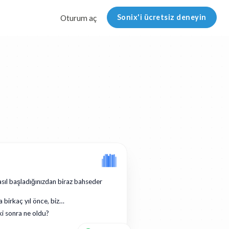
Sonix'i ücretsiz deneyin
Oturum aç
asıl başladığınızdan biraz bahseder
a birkaç yıl önce, biz…
ki sonra ne oldu?