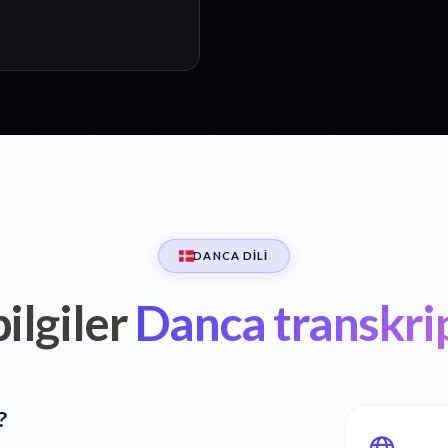
DANCA DILI
ilgiler
Danca transkri
?