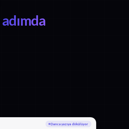
y adımda
Macarca diline çevriliyor