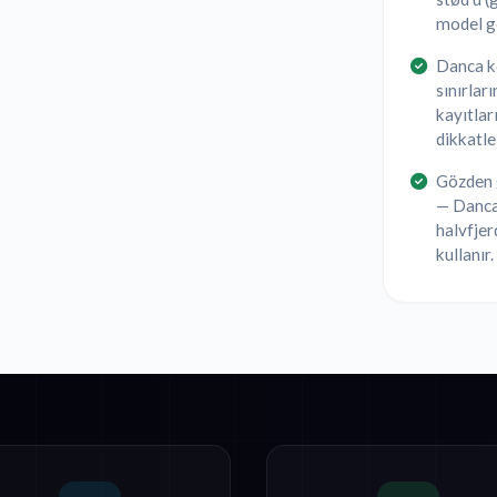
model ge
Danca k
sınırlar
kayıtlar
dikkatle
Gözden g
— Danca,
halvfjer
kullanır.