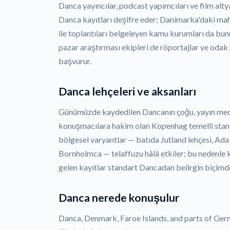
Danca yayıncılar, podcast yapımcıları ve film altyaz
Danca kayıtları deşifre eder; Danimarka'daki ma
ile toplantıları belgeleyen kamu kurumları da bunu
pazar araştırması ekipleri de röportajlar ve odak
başvurur.
Danca lehçeleri ve aksanları
Günümüzde kaydedilen Dancanın çoğu, yayın medy
konuşmacılara hakim olan Kopenhag temelli standa
bölgesel varyantlar — batıda Jutland lehçesi, Ad
Bornholmca — telaffuzu hâlâ etkiler; bu nedenle 
gelen kayıtlar standart Dancadan belirgin biçimde 
Danca nerede konuşulur
Danca, Denmark, Faroe Islands, and parts of Ger