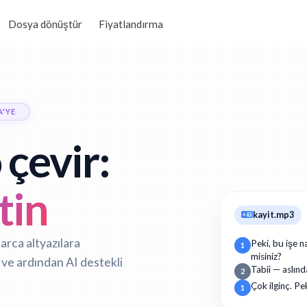
Dosya dönüştür
Fiyatlandırma
'YE
çevir:
tin
kayit.mp3
arca altyazılara
Peki, bu işe n
1
misiniz?
 ve ardından AI destekli
Tabii — aslınd
2
Çok ilginç. Pe
1