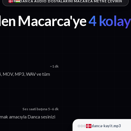
DANCA AUDIO DOSYALARINI MACARCA METNE ÇEVIRIN
den Macarca'ye
4 kola
~1 dk
P4, MOV, MP3, WAV ve tüm
Ses saati başına 5–6 dk
urmak amacıyla Danca sesinizi
danca-kayit.mp3