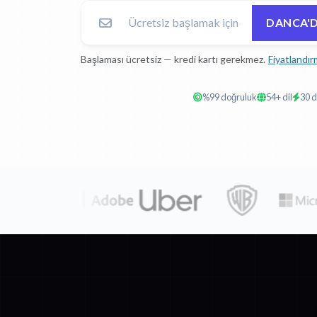
DANCA'D
Başlaması ücretsiz — kredi kartı gerekmez.
Fiyatlandır
%99 doğruluk
54+ dil
30 d