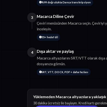
%99 doğrulukta Danca transkripsiyon
Macarca Diline Çevir
3
Çeviri menüsünden Macarca seçin. Çeviriyi 
inceleyin.
55+ hedef dil
Dışa aktar ve paylaş
4
Macarca altyazılarını SRT/VTT olarak dışa a
dosyanıza gömün.
SRT, VTT, DOCX, PDF + daha fazlası
Yüklemeden Macarca altyazılara yaklaşık
30 dakika ücretsiz ile başlayın. Kredi kartı gerekm