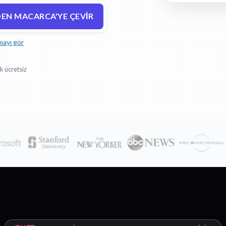
EN MACARCA'YE ÇEVIR
mayı gör
k ücretsiz