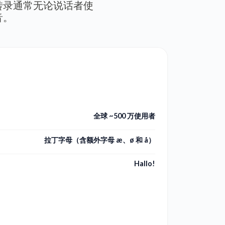
转录通常无论说话者使
音。
全球 ~500 万使用者
拉丁字母（含额外字母 æ、ø 和 å）
Hallo!