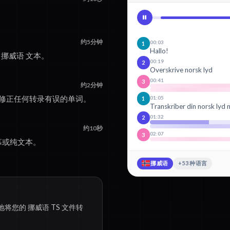
。
约5分钟
00:03
1
Hallo!
为 挪威语 文本。
00:19
2
Overskrive norsk lyd
00:41
3
约2分钟
，修正任何转录有误的单词。
01:05
1
Transkriber din norsk lyd 
01:32
2
约10秒
02:07
3
字幕或纯文本。
挪威语
+53 种语言
将您的 挪威语 TS 文件转