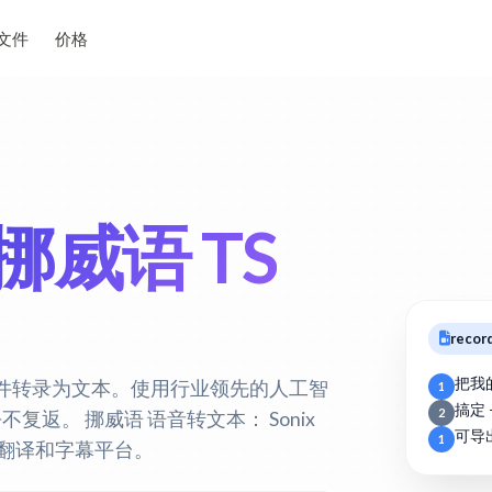
文件
价格
挪威语 TS
record
把我
S 文件转录为文本。使用行业领先的人工智
1
搞定 
2
去不复返。
挪威语 语音转文本：
Sonix
可导
1
、翻译和字幕平台。