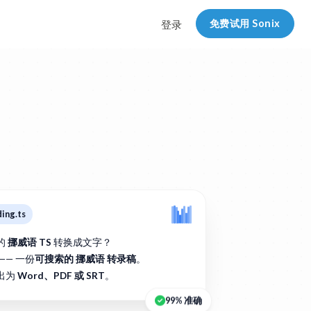
免费试用 Sonix
登录
ing.ts
的
挪威语 TS
转换成文字？
—— 一份
可搜索的 挪威语 转录稿
。
出为
Word、PDF 或 SRT
。
99% 准确