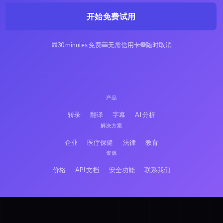
开始免费试用
30 minutes 免费
无需信用卡
随时取消
阿拉伯语 MPA 转文本
西班牙语 MPA 转文本
希伯来语 MPA 转文本
波斯语 MPA 转文本
产品
转录
翻译
字幕
AI 分析
解决方案
法语 MPA 转文本
俄语 MPA 转文本
企业
医疗保健
法律
教育
资源
价格
API 文档
安全功能
联系我们
日语 MPA 转文本
印地语 MPA 转文本