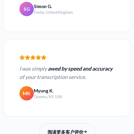
Simon G.
SG
Derby, United Kingdom
I was simply
awed by speed and accuracy
of your transcription service.
Myung K.
MK
Queens, NY, USA
阅读更多客户评价