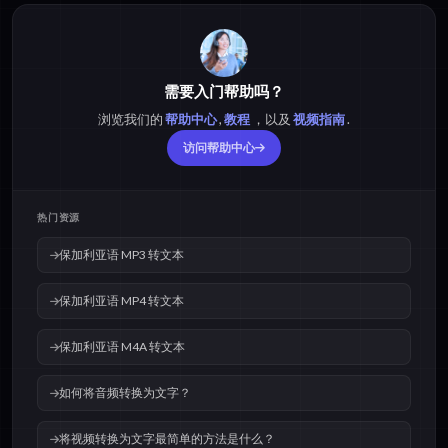
保加利亚语 MP3 转文
保加利亚语 MP4 转文
本
本
需要入门帮助吗？
浏览我们的
帮助中心
,
教程
，以及
视频指南
.
保加利亚语 M4A 转文
保加利亚语 OPUS 转文
本
本
访问帮助中心
保加利亚语 OGG 转文
保加利亚语 WAV 转文
热门资源
本
本
保加利亚语 MP3 转文本
保加利亚语 MP4 转文本
保加利亚语 M4A 转文本
如何将音频转换为文字？
将视频转换为文字最简单的方法是什么？