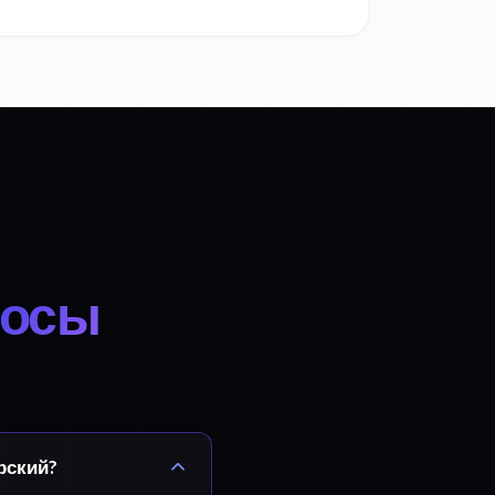
росы
рский?