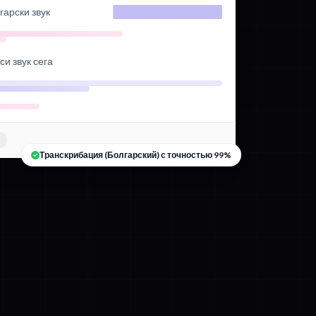
гарски звук
и звук сега
в
Транскрибация (Болгарский) с точностью 99%