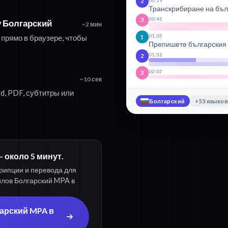
2
Транскрибиране на бъл
00:41
3
 Болгарский
~2 мин
01:05
прямо в браузере, чтобы
1
Препишете българския с
01:32
2
02:07
3
~10 сек
d, PDF, субтитры или
Болгарский
+53 языко
 около 5 минут.
рипции и перевода для
йлов Болгарский MPA в
арский MPA в