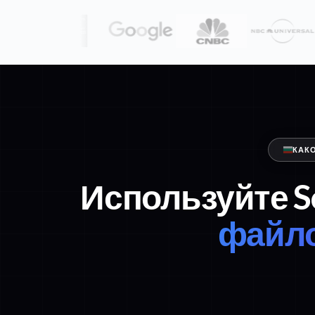
КАК
Используйте S
файло