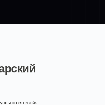
гарский
уппы по «ятевой»