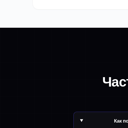
Час
Как п