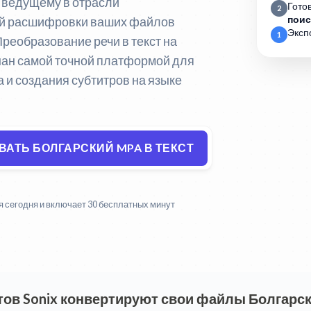
к ведущему в отрасли
Гото
2
ной расшифровки ваших файлов
поис
Эксп
1
реобразование речи в текст на
нан самой точной платформой для
 и создания субтитров на языке
АТЬ БОЛГАРСКИЙ MPA В ТЕКСТ
 сегодня и включает 30 бесплатных минут
ов Sonix конвертируют свои файлы Болгарск