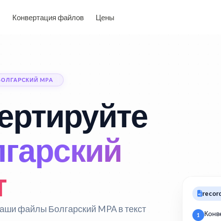
Конвертация файлов
Цены
БОЛГАРСКИЙ MPA
ертируйте
гарский
т
recor
аши файлы Болгарский MPA в текст
Конв
1