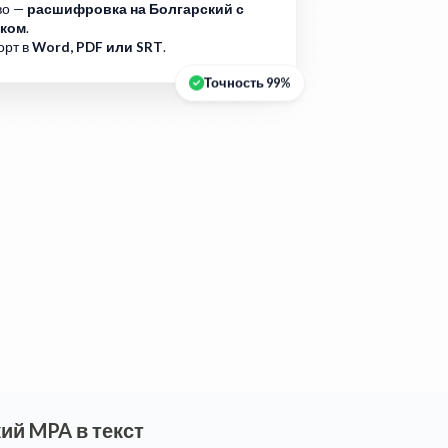
во —
расшифровка на Болгарский с
ком
.
орт в
Word, PDF или SRT
.
Точность 99%
ий MPA в текст