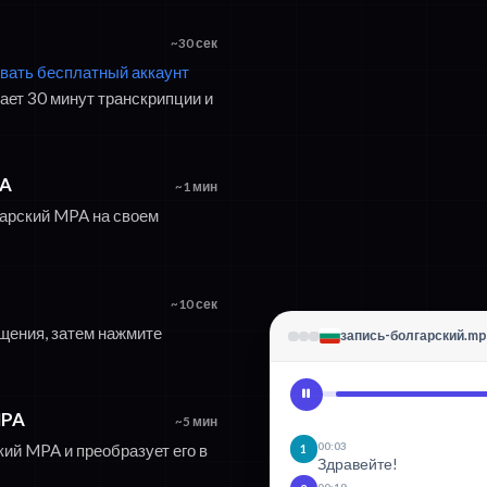
~30 сек
ровать бесплатный аккаунт
ет 30 минут транскрипции и
PA
~1 мин
гарский MPA на своем
~10 сек
щения, затем нажмите
запись-болгарский.m
MPA
~5 мин
00:03
ий MPA и преобразует его в
1
Здравейте!
00:19