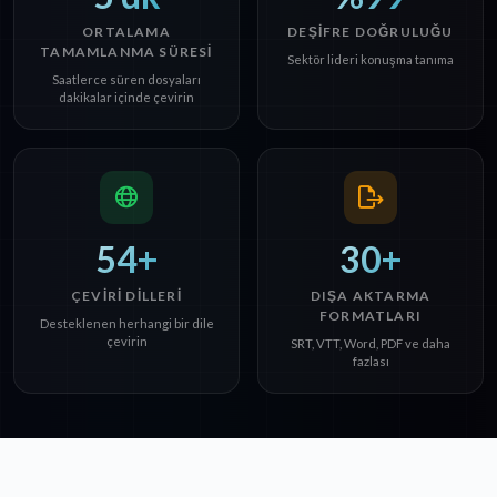
ORTALAMA
DEŞIFRE DOĞRULUĞU
TAMAMLANMA SÜRESI
Sektör lideri konuşma tanıma
Saatlerce süren dosyaları
dakikalar içinde çevirin
54+
30+
ÇEVIRI DILLERI
DIŞA AKTARMA
FORMATLARI
Desteklenen herhangi bir dile
çevirin
SRT, VTT, Word, PDF ve daha
fazlası