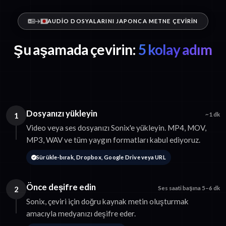
AUDIO DOSYALARINI JAPONCA METNE ÇEVIRIN
Şu aşamada çevirin:
5 kolay adım
Dosyanızı yükleyin
1
~1 dk
Video veya ses dosyanızı Sonix'e yükleyin. MP4, MOV,
MP3, WAV ve tüm yaygın formatları kabul ediyoruz.
Sürükle-bırak, Dropbox, Google Drive veya URL
Önce deşifre edin
2
Ses saati başına 5–6 dk
Sonix, çeviri için doğru kaynak metin oluşturmak
amacıyla medyanızı deşifre eder.