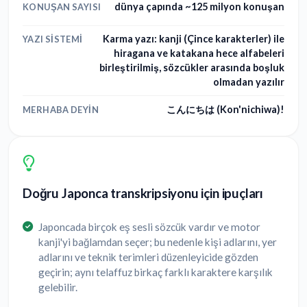
dünya çapında ~125 milyon konuşan
KONUŞAN SAYISI
Karma yazı: kanji (Çince karakterler) ile
YAZI SISTEMI
hiragana ve katakana hece alfabeleri
birleştirilmiş, sözcükler arasında boşluk
olmadan yazılır
こんにちは (Kon'nichiwa)!
MERHABA DEYIN
Doğru Japonca transkripsiyonu için ipuçları
Japoncada birçok eş sesli sözcük vardır ve motor
kanji'yi bağlamdan seçer; bu nedenle kişi adlarını, yer
adlarını ve teknik terimleri düzenleyicide gözden
geçirin; aynı telaffuz birkaç farklı karaktere karşılık
gelebilir.