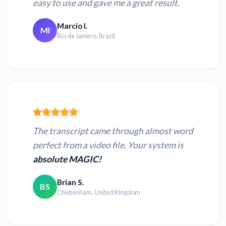
easy to use and gave me a great result.
Marcio I.
MI
Rio de Janiero, Brazil
The transcript came through almost word
perfect from a video file. Your system is
absolute MAGIC!
Brian S.
BS
Cheltenham, United Kingdom