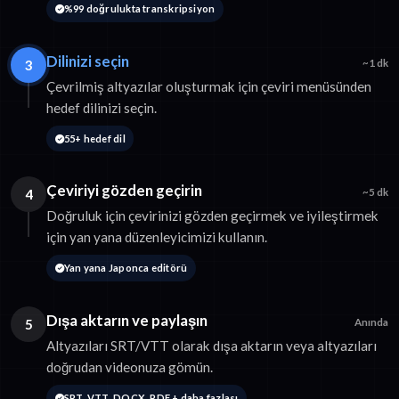
%99 doğrulukta transkripsiyon
Dilinizi seçin
3
~1 dk
Çevrilmiş altyazılar oluşturmak için çeviri menüsünden
hedef dilinizi seçin.
55+ hedef dil
Çeviriyi gözden geçirin
4
~5 dk
Doğruluk için çevirinizi gözden geçirmek ve iyileştirmek
için yan yana düzenleyicimizi kullanın.
Yan yana Japonca editörü
Dışa aktarın ve paylaşın
5
Anında
Altyazıları SRT/VTT olarak dışa aktarın veya altyazıları
doğrudan videonuza gömün.
SRT, VTT, DOCX, PDF + daha fazlası