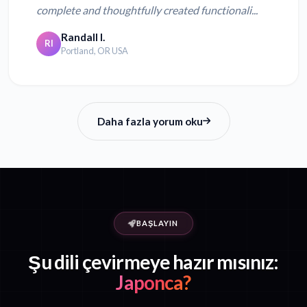
complete and thoughtfully created functionali...
Randall I.
RI
Portland, OR USA
Daha fazla yorum oku
BAŞLAYIN
Şu dili çevirmeye hazır mısınız:
Japonca?