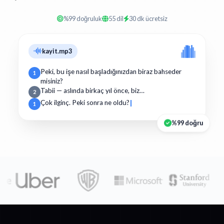
%99 doğruluk
55 dil
30 dk ücretsiz
kayit.mp3
Peki, bu işe nasıl başladığınızdan biraz bahseder
1
misiniz?
Tabii — aslında birkaç yıl önce, biz…
2
Çok ilginç. Peki sonra ne oldu?
1
%99 doğru