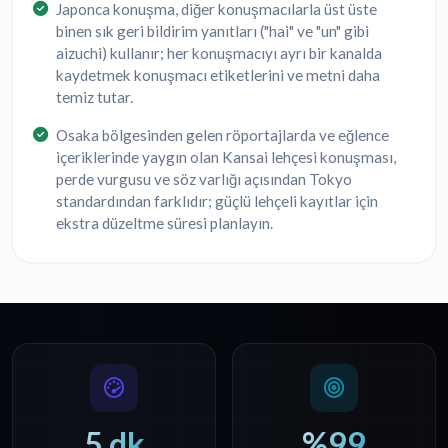
Japonca konuşma, diğer konuşmacılarla üst üste
binen sık geri bildirim yanıtları ("hai" ve "un" gibi
aizuchi) kullanır; her konuşmacıyı ayrı bir kanalda
kaydetmek konuşmacı etiketlerini ve metni daha
temiz tutar.
Osaka bölgesinden gelen röportajlarda ve eğlence
içeriklerinde yaygın olan Kansai lehçesi konuşması,
perde vurgusu ve söz varlığı açısından Tokyo
standardından farklıdır; güçlü lehçeli kayıtlar için
ekstra düzeltme süresi planlayın.
5 dk
%99