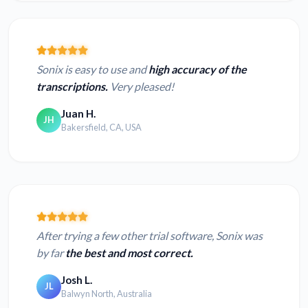
Sonix is easy to use and
high accuracy of the
transcriptions.
Very pleased!
Juan H.
JH
Bakersfield, CA, USA
After trying a few other trial software, Sonix was
by far
the best and most correct.
Josh L.
JL
Balwyn North, Australia