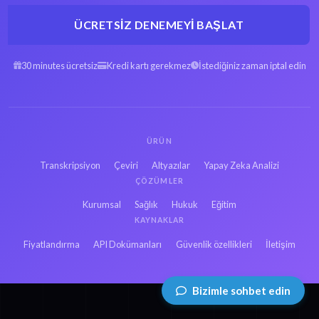
ÜCRETSIZ DENEMEYI BAŞLAT
30 minutes ücretsiz
Kredi kartı gerekmez
İstediğiniz zaman iptal edin
ÜRÜN
Transkripsiyon
Çeviri
Altyazılar
Yapay Zeka Analizi
ÇÖZÜMLER
Kurumsal
Sağlık
Hukuk
Eğitim
KAYNAKLAR
Fiyatlandırma
API Dokümanları
Güvenlik özellikleri
İletişim
Bizimle sohbet edin