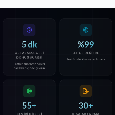
5 dk
%99
ORTALAMA GERI
LEHÇE DEŞIFRE
DÖNÜŞ SÜRESI
Sektör lideri konuşma tanıma
Saatler süren video'leri
dakikalar içinde çevirin
55+
30+
ÇEVIRI DILLERI
DIŞA AKTARMA