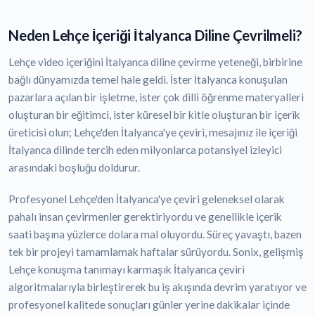
Neden Lehçe İçeriği İtalyanca Diline Çevrilmeli?
Lehçe video içeriğini İtalyanca diline çevirme yeteneği, birbirine
bağlı dünyamızda temel hale geldi. İster İtalyanca konuşulan
pazarlara açılan bir işletme, ister çok dilli öğrenme materyalleri
oluşturan bir eğitimci, ister küresel bir kitle oluşturan bir içerik
üreticisi olun; Lehçe'den İtalyanca'ye çeviri, mesajınız ile içeriği
İtalyanca dilinde tercih eden milyonlarca potansiyel izleyici
arasındaki boşluğu doldurur.
Profesyonel Lehçe'den İtalyanca'ye çeviri geleneksel olarak
pahalı insan çevirmenler gerektiriyordu ve genellikle içerik
saati başına yüzlerce dolara mal oluyordu. Süreç yavaştı, bazen
tek bir projeyi tamamlamak haftalar sürüyordu. Sonix, gelişmiş
Lehçe konuşma tanımayı karmaşık İtalyanca çeviri
algoritmalarıyla birleştirerek bu iş akışında devrim yaratıyor ve
profesyonel kalitede sonuçları günler yerine dakikalar içinde