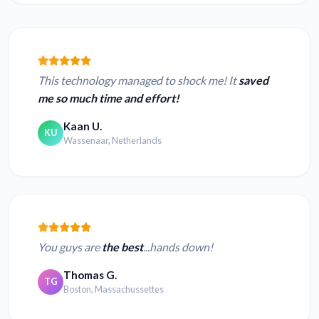
This technology managed to shock me! It
saved
me so much time and effort!
Kaan U.
KU
Wassenaar, Netherlands
You guys are
the best
...hands down!
Thomas G.
TG
Boston, Massachussettes