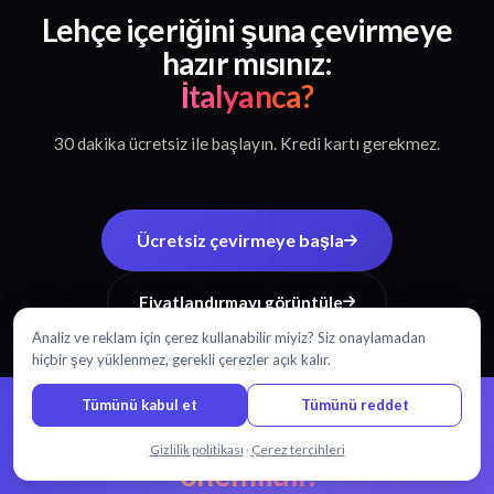
Lehçe içeriğini şuna çevirmeye
hazır mısınız:
İtalyanca?
30 dakika ücretsiz ile başlayın. Kredi kartı gerekmez.
Ücretsiz çevirmeye başla
Fiyatlandırmayı görüntüle
Analiz ve reklam için çerez kullanabilir miyiz? Siz onaylamadan
hiçbir şey yüklenmez, gerekli çerezler açık kalır.
Tümünü kabul et
Tümünü reddet
%99 doğruluk.
Her kelime
Bizimle sohbet edin
Gizlilik politikası
·
Çerez tercihleri
önemlidir.