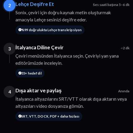
Lehçe Deşifre Et
2
Ses saati başına 5–6 dk
Sonix, çeviri için doğru kaynak metin oluşturmak
amacıyla Lehçe sesinizi deşifre eder.
%99 doğrulukta Lehçe transkripsiyon
İtalyanca Diline Çevir
3
~2 dk
Çeviri menüsünden İtalyanca seçin. Çeviriyi yan yana
editörümüzde inceleyin.
55+ hedef dil
Dışa aktar ve paylaş
4
Anında
İtalyanca altyazılarını SRT/VTT olarak dışa aktarın veya
altyazıları video dosyanıza gömün.
SRT, VTT, DOCX, PDF + daha fazlası