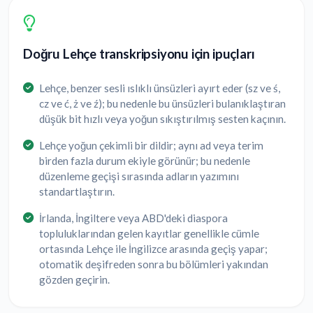
Doğru Lehçe transkripsiyonu için ipuçları
Lehçe, benzer sesli ıslıklı ünsüzleri ayırt eder (sz ve ś,
cz ve ć, ż ve ź); bu nedenle bu ünsüzleri bulanıklaştıran
düşük bit hızlı veya yoğun sıkıştırılmış sesten kaçının.
Lehçe yoğun çekimli bir dildir; aynı ad veya terim
birden fazla durum ekiyle görünür; bu nedenle
düzenleme geçişi sırasında adların yazımını
standartlaştırın.
İrlanda, İngiltere veya ABD'deki diaspora
topluluklarından gelen kayıtlar genellikle cümle
ortasında Lehçe ile İngilizce arasında geçiş yapar;
otomatik deşifreden sonra bu bölümleri yakından
gözden geçirin.