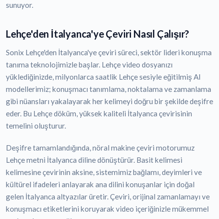
sunuyor.
Lehçe'den İtalyanca'ye Çeviri Nasıl Çalışır?
Sonix Lehçe'den İtalyanca'ye çeviri süreci, sektör lideri konuşma
tanıma teknolojimizle başlar. Lehçe video dosyanızı
yüklediğinizde, milyonlarca saatlik Lehçe sesiyle eğitilmiş AI
modellerimiz; konuşmacı tanımlama, noktalama ve zamanlama
gibi nüansları yakalayarak her kelimeyi doğru bir şekilde deşifre
eder. Bu Lehçe döküm, yüksek kaliteli İtalyanca çevirisinin
temelini oluşturur.
Deşifre tamamlandığında, nöral makine çeviri motorumuz
Lehçe metni İtalyanca diline dönüştürür. Basit kelimesi
kelimesine çevirinin aksine, sistemimiz bağlamı, deyimleri ve
kültürel ifadeleri anlayarak ana dilini konuşanlar için doğal
gelen İtalyanca altyazılar üretir. Çeviri, orijinal zamanlamayı ve
konuşmacı etiketlerini koruyarak video içeriğinizle mükemmel