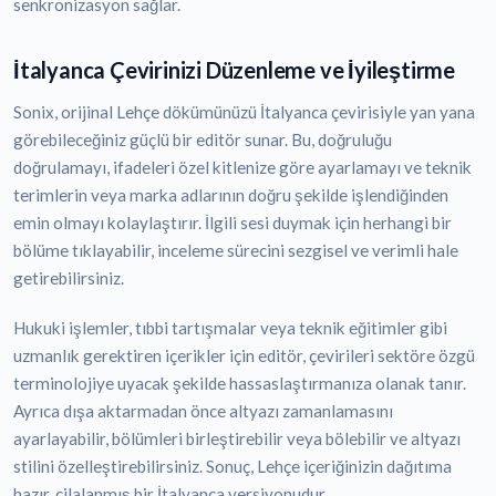
senkronizasyon sağlar.
İtalyanca Çevirinizi Düzenleme ve İyileştirme
Sonix, orijinal Lehçe dökümünüzü İtalyanca çevirisiyle yan yana
görebileceğiniz güçlü bir editör sunar. Bu, doğruluğu
doğrulamayı, ifadeleri özel kitlenize göre ayarlamayı ve teknik
terimlerin veya marka adlarının doğru şekilde işlendiğinden
emin olmayı kolaylaştırır. İlgili sesi duymak için herhangi bir
bölüme tıklayabilir, inceleme sürecini sezgisel ve verimli hale
getirebilirsiniz.
Hukuki işlemler, tıbbi tartışmalar veya teknik eğitimler gibi
uzmanlık gerektiren içerikler için editör, çevirileri sektöre özgü
terminolojiye uyacak şekilde hassaslaştırmanıza olanak tanır.
Ayrıca dışa aktarmadan önce altyazı zamanlamasını
ayarlayabilir, bölümleri birleştirebilir veya bölebilir ve altyazı
stilini özelleştirebilirsiniz. Sonuç, Lehçe içeriğinizin dağıtıma
hazır, cilalanmış bir İtalyanca versiyonudur.