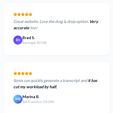
Great website. Love the drag & drop option.
Very
accurate
too!
Brad S.
BS
Barnegat, NJ USA
Sonix can quickly generate a transcript and
it has
cut my workload by half.
Marina B.
MB
San Francisco, CA USA