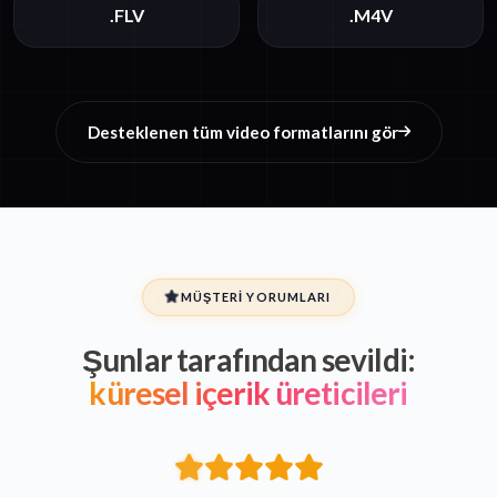
.FLV
.M4V
Desteklenen tüm video formatlarını gör
MÜŞTERI YORUMLARI
Şunlar tarafından sevildi:
küresel içerik üreticileri