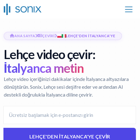
ANA SAYFA
ÇEVIRI
LEHÇE'DEN İTALYANCA'YE
Lehçe video çevir:
İtalyanca metin
Lehçe video içeriğinizi dakikalar içinde İtalyanca altyazılara
dönüştürün. Sonix, Lehçe sesi deşifre eder ve ardından AI
destekli doğrulukla İtalyanca diline çevirir.
LEHÇE'DEN İTALYANCA'YE ÇEVIR