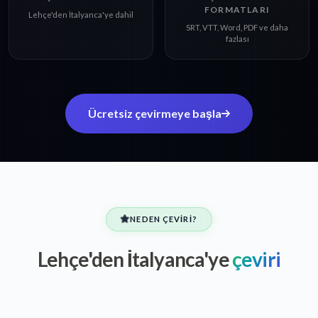
FORMATLARI
Lehçe'den İtalyanca'ye dahil
SRT, VTT, Word, PDF ve daha
fazlası
Ücretsiz çevirmeye başla
NEDEN ÇEVIRI?
Lehçe'den İtalyanca'ye
çeviri