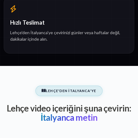
Hızlı Teslimat
Lehçe'den İtalyanca'ye çevirinizi günler veya haftalar değil,
dakikalar içinde alın.
LEHÇE'DEN İTALYANCA'YE
Lehçe video içeriğini şuna çevirin:
İtalyanca metin