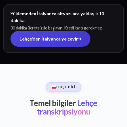
Yüklemeden İtalyanca altyazılara yaklaşık 10
dakika
30 dakika ücretsiz ile başlayın. Kredi kartı gerekmez.
Lehçe'den İtalyanca'ye çevir
LEHÇE DILI
Temel bilgiler
Lehçe
transkripsiyonu