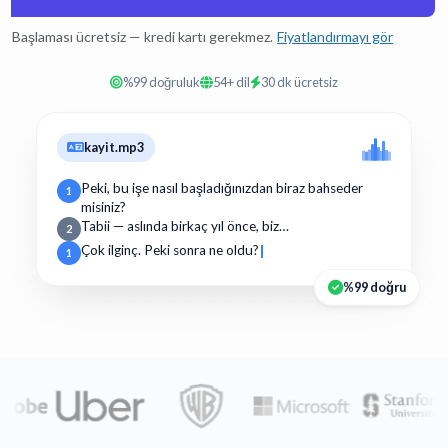
Başlaması ücretsiz — kredi kartı gerekmez.
Fiyatlandırmayı gör
%99 doğruluk
54+ dil
30 dk ücretsiz
kayit.mp3
Peki, bu işe nasıl başladığınızdan biraz bahseder
1
misiniz?
Tabii — aslında birkaç yıl önce, biz…
2
Çok ilginç. Peki sonra ne oldu?
1
%99 doğru