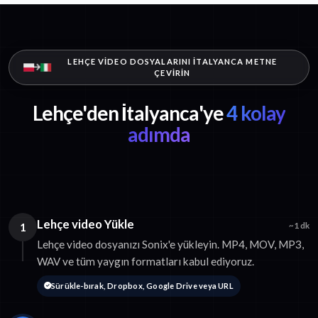
LEHÇE VIDEO DOSYALARINI İTALYANCA METNE
ÇEVIRIN
Lehçe'den İtalyanca'ye
4 kolay
adımda
Lehçe video Yükle
1
~1 dk
Lehçe video dosyanızı Sonix'e yükleyin. MP4, MOV, MP3,
WAV ve tüm yaygın formatları kabul ediyoruz.
Sürükle-bırak, Dropbox, Google Drive veya URL