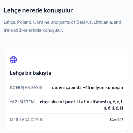
Lehçe nerede konuşulur
Lehçe, Poland, Ukraine, and parts of Belarus, Lithuania, and
Ireland ülkelerinde konuşulur.
Lehçe bir bakışta
dünya çapında ~45 milyon konuşan
KONUŞAN SAYISI
Lehçe aksan işaretli Latin alfabesi (ą, ć, ę, ł,
YAZI SISTEMI
ń, ó, ś, ź, ż)
Cześć!
MERHABA DEYIN