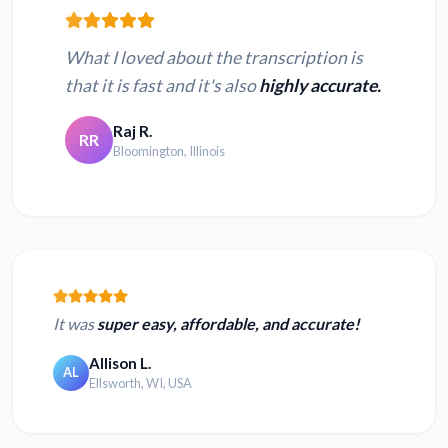
What I loved about the transcription is
that it is fast and it's also
highly accurate.
Raj R.
RR
Bloomington, Illinois
It was
super easy, affordable, and accurate!
Allison L.
AL
Ellsworth, WI, USA