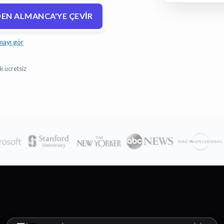
DEN ALMANCA'YE ÇEVIR
mayı gör
k ücretsiz