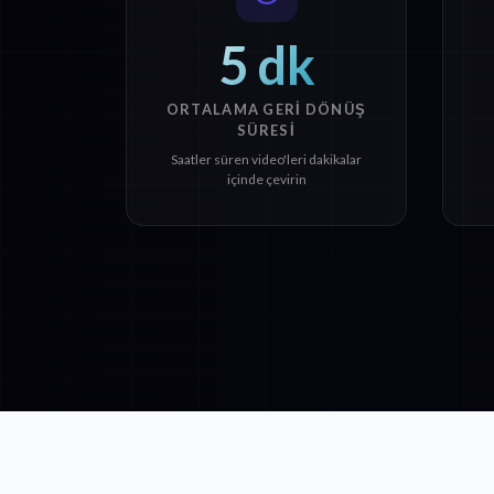
5 dk
ORTALAMA GERI DÖNÜŞ
SÜRESI
Saatler süren video'leri dakikalar
içinde çevirin