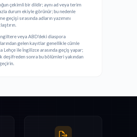
ğun çekimli bir dildir; aynı ad veya terim
azla durum ekiyle görünür; bu nedenle
e geçişi sırasında adların yazımını
laştırın.
 İngiltere veya ABD'deki diaspora
larından gelen kayıtlar genellikle cümle
a Lehçe ile İngilizce arasında geçiş yapar;
k deşifreden sonra bu bölümleri yakından
eçirin.