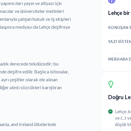
yapımcıları yayın ve altyazı için
macılar ve üniversiteler metinleri
Lehçe bir
rumlarıyla çalışan hukuk ve iş ekipleri
 diaspora medyası da Lehçe deşifreye
KONUŞAN S
YAZI SISTE
MERHABA D
lmadık derecede tekdüzedir; bu
e deşifre edilir. Başlıca istisnalar,
ayrı çeşitler olarak ele alınan
ğer alıntı sözcükleri karıştıran
Doğru Leh
Lehçe, be
ve ć, ż 
uania, and Ireland ülkelerinde
düşük bi