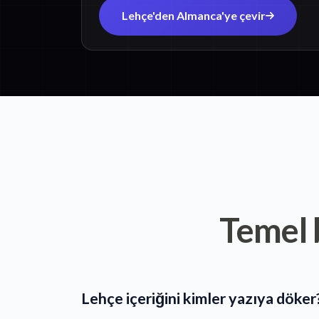
Lehçe'den Almanca'ye çevir
Temel b
Lehçe içeriğini kimler yazıya döker