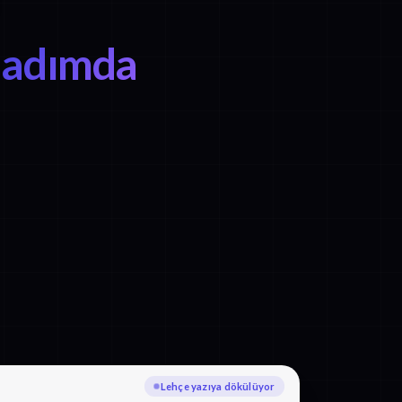
 adımda
Lehçe yazıya dökülüyor