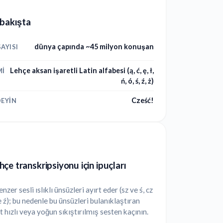
 bakışta
dünya çapında ~45 milyon konuşan
AYISI
Lehçe aksan işaretli Latin alfabesi (ą, ć, ę, ł,
MI
ń, ó, ś, ź, ż)
Cześć!
EYIN
çe transkripsiyonu için ipuçları
nzer sesli ıslıklı ünsüzleri ayırt eder (sz ve ś, cz
ve ź); bu nedenle bu ünsüzleri bulanıklaştıran
t hızlı veya yoğun sıkıştırılmış sesten kaçının.