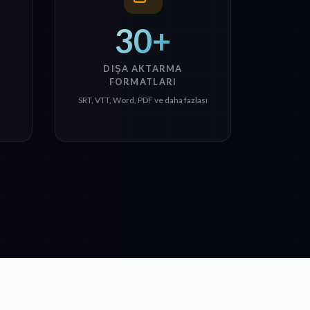
30+
DIŞA AKTARMA
FORMATLARI
SRT, VTT, Word, PDF ve daha fazlası