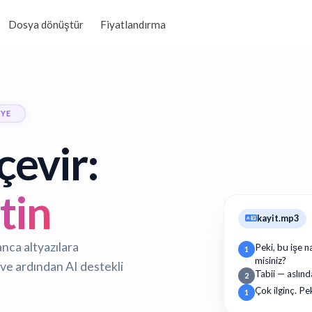
Dosya dönüştür
Fiyatlandırma
'YE
çevir:
tin
kayit.mp3
anca altyazılara
Peki, bu işe n
1
misiniz?
ve ardından AI destekli
Tabii — aslınd
2
Çok ilginç. Pe
1