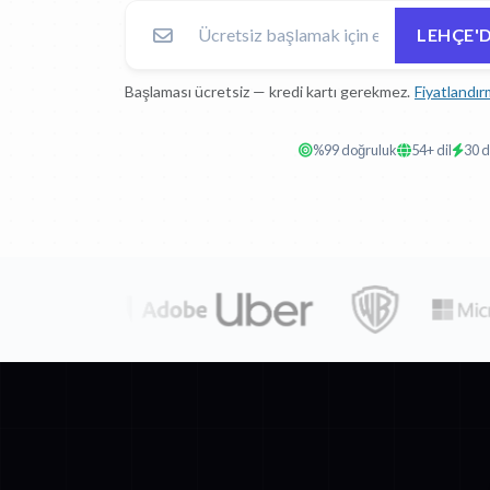
LEHÇE'
Başlaması ücretsiz — kredi kartı gerekmez.
Fiyatlandır
%99 doğruluk
54+ dil
30 d