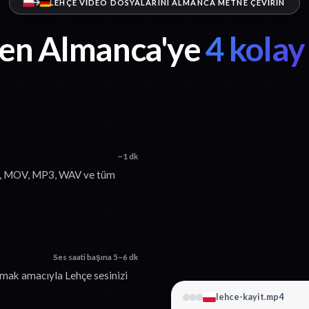
LEHÇE VIDEO DOSYALARINI ALMANCA METNE ÇEVIRIN
den Almanca'ye
4 kolay
~1 dk
P4, MOV, MP3, WAV ve tüm
Ses saati başına 5–6 dk
rmak amacıyla Lehçe sesinizi
lehce-kayit.mp4