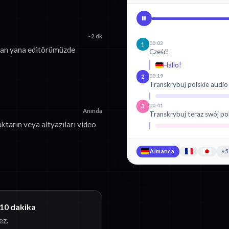
~2 dk
00:03
1
yan yana editörümüzde
Cześć!
Hallo!
00:19
2
Transkrybuj polskie audio
00:41
3
Anında
Transkrybuj teraz swój po
ktarın veya altyazıları video
Almanca
+5
 10 dakika
ez.