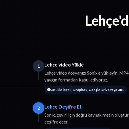
Lehçe'
Lehçe video Yükle
1
Lehçe video dosyanızı Sonix'e yükleyin. M
yaygın formatları kabul ediyoruz.
Sürükle-bırak, Dropbox, Google Drive veya URL
Lehçe Deşifre Et
2
Sonix, çeviri için doğru kaynak metin oluştu
deşifre eder.