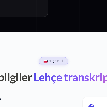
LEHÇE DILI
ilgiler
Lehçe transkri
?