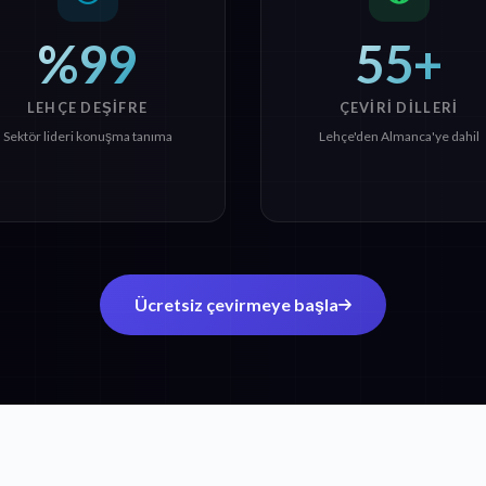
%99
55+
LEHÇE DEŞIFRE
ÇEVIRI DILLERI
Sektör lideri konuşma tanıma
Lehçe'den Almanca'ye dahil
Ücretsiz çevirmeye başla