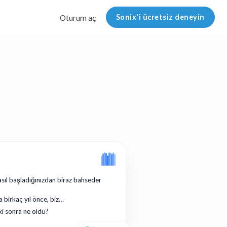
Sonix'i ücretsiz deneyin
Oturum aç
asıl başladığınızdan biraz bahseder
a birkaç yıl önce, biz…
ki sonra ne oldu?