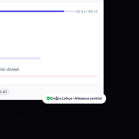
02:41 / 08:15
lski dźwięk
2 dil
Doğru Lehçe–Almanca çevirisi