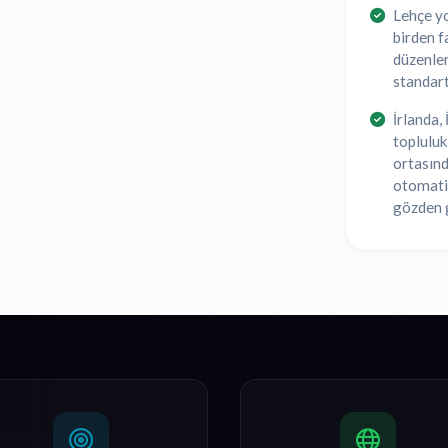
Lehçe yo
birden f
düzenlem
standart
İrlanda,
topluluk
ortasınd
otomati
gözden g