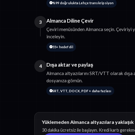
%99 doğrulukta Lehçe transkripsiyon
Almanca Diline Çevir
3
Çeviri menüsünden Almanca seçin. Çeviriyi 
inceleyin.
55+ hedef dil
Dışa aktar ve paylaş
4
Almanca altyazılarını SRT/VTT olarak dışa a
dosyanıza gömün.
SRT, VTT, DOCX, PDF + daha fazlası
Yüklemeden Almanca altyazılara yaklaşık
30 dakika ücretsiz ile başlayın. Kredi kartı gerekm