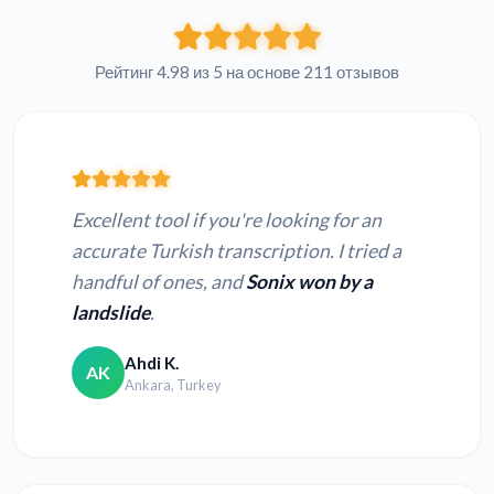
Рейтинг 4.98 из 5 на основе 211 отзывов
Excellent tool if you're looking for an
accurate Turkish transcription. I tried a
handful of ones, and
Sonix won by a
landslide
.
Ahdi K.
AK
Ankara, Turkey