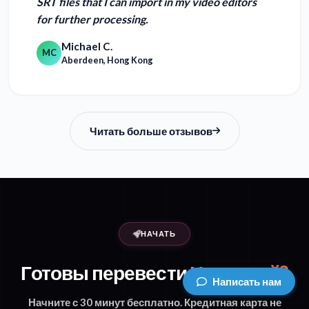
SRT files that I can import in my video editors
for further processing.
Michael C.
MC
Aberdeen, Hong Kong
Читать больше отзывов
НАЧАТЬ
Готовы перевести
Немецкий?
Написать нам
Начните с 30 минут бесплатно. Кредитная карта не