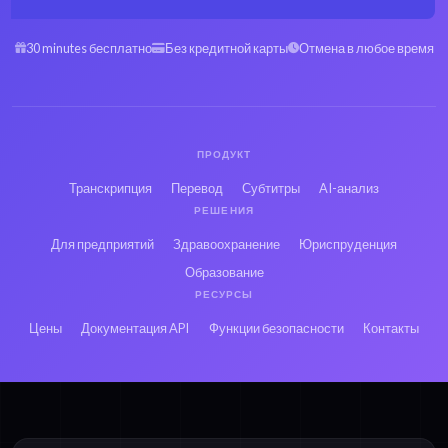
30 minutes бесплатно
Без кредитной карты
Отмена в любое время
ПРОДУКТ
Транскрипция
Перевод
Субтитры
AI-анализ
РЕШЕНИЯ
Для предприятий
Здравоохранение
Юриспруденция
Образование
РЕСУРСЫ
Цены
Документация API
Функции безопасности
Контакты