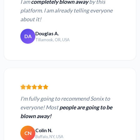
I am
completely blown away
by this
platform. I am already telling everyone
about it!
Конвертировать
Конвертировать
M4A в текст
OPUS в текст
Douglas A.
DA
Tillamook, OR, USA
Конвертировать
Конвертировать
OGG в текст
WAV в текст
Конвертировать
Конвертировать AU
AMR в текст
в текст
I'm fully going to recommend Sonix to
Конвертировать
Конвертировать
everyone! Most
people are going to be
MUS в текст
XSPF в текст
blown away!
Конвертировать
Конвертировать
Colin N.
CN
AAC в текст
WMA в текст
Buffalo, NY, USA