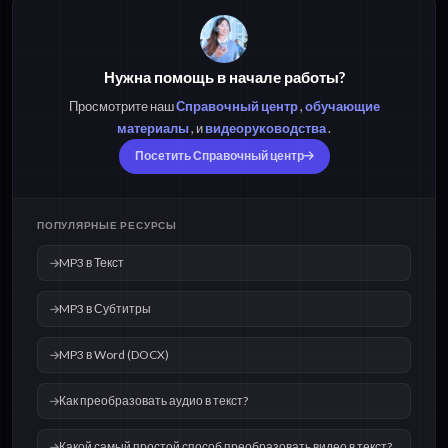
Нужна помощь в начале работы?
Просмотрите наш
Справочный центр
,
обучающие
материалы
, и
видеоруководства
.
Посетить Справочный центр
ПОПУЛЯРНЫЕ РЕСУРСЫ
MP3 в Текст
MP3 в Субтитры
MP3 в Word (DOCX)
Как преобразовать аудио в текст?
Какой самый простой способ преобразовать видео в текст?