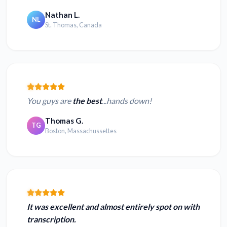
Nathan L.
NL
St. Thomas, Canada
You guys are
the best
...hands down!
Thomas G.
TG
Boston, Massachussettes
It was excellent and almost entirely spot on with
transcription.