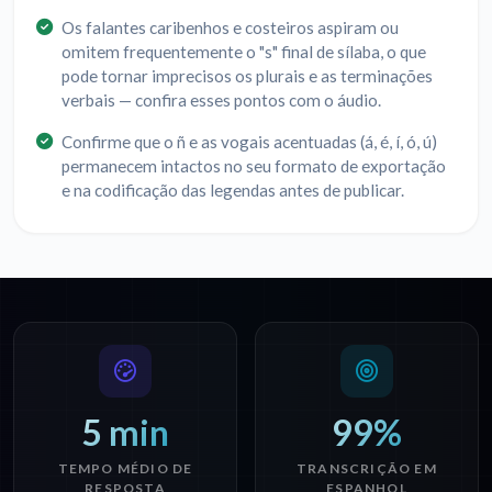
Os falantes caribenhos e costeiros aspiram ou
omitem frequentemente o "s" final de sílaba, o que
pode tornar imprecisos os plurais e as terminações
verbais — confira esses pontos com o áudio.
Confirme que o ñ e as vogais acentuadas (á, é, í, ó, ú)
permanecem intactos no seu formato de exportação
e na codificação das legendas antes de publicar.
5 min
99%
TEMPO MÉDIO DE
TRANSCRIÇÃO EM
RESPOSTA
ESPANHOL