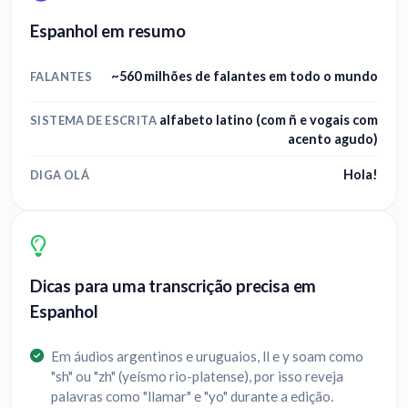
Espanhol em resumo
~560 milhões de falantes em todo o mundo
FALANTES
alfabeto latino (com ñ e vogais com
SISTEMA DE ESCRITA
acento agudo)
Hola!
DIGA OLÁ
Dicas para uma transcrição precisa em
Espanhol
Em áudios argentinos e uruguaios, ll e y soam como
"sh" ou "zh" (yeísmo rio-platense), por isso reveja
palavras como "llamar" e "yo" durante a edição.