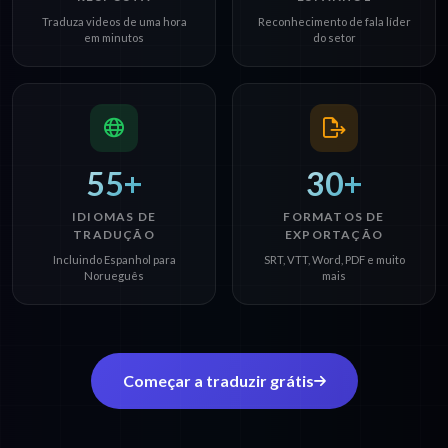
Traduza videos de uma hora
Reconhecimento de fala líder
em minutos
do setor
55+
30+
IDIOMAS DE
FORMATOS DE
TRADUÇÃO
EXPORTAÇÃO
Incluindo Espanhol para
SRT, VTT, Word, PDF e muito
Norueguês
mais
Começar a traduzir grátis