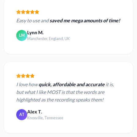
Easy to use and
saved me mega amounts of time!
Lynn M.
LM
Manchester, England, UK
I love how
quick, affordable and accurate
it is,
but what I like MOST is that the words are
highlighted as the recording speaks them!
Alex T.
AT
Knoxville, Tennessee