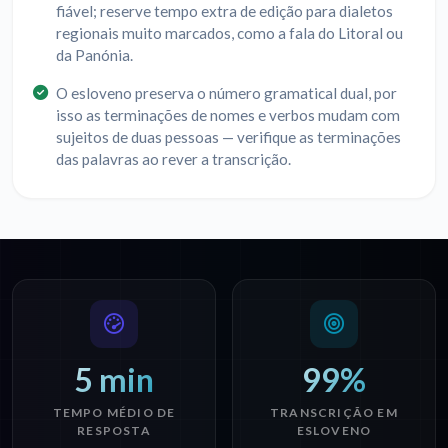
fiável; reserve tempo extra de edição para dialetos
regionais muito marcados, como a fala do Litoral ou
da Panónia.
O esloveno preserva o número gramatical dual, por
isso as terminações de nomes e verbos mudam com
sujeitos de duas pessoas — verifique as terminações
das palavras ao rever a transcrição.
5 min
99%
TEMPO MÉDIO DE
TRANSCRIÇÃO EM
RESPOSTA
ESLOVENO