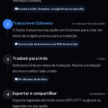
formatos comuns.
Arraste e solte, Dropbox, Google Drive ou uma URL
Transcrever Esloveno
2
5–6 min por hora de áudio
O Sonix transcreve seu áudio em Esloveno para criar um
texto de origem preciso para a tradução.
Transcrição em Esloveno com 99% de precisão
Traduzir para Urdu
3
~2 min
Selecione Urdu no menu de tradução. Revise a tradução
em nosso editor lado a lado.
55+ idiomas de destino
Exportar e compartilhar
4
Instantâneo
Exporte legendas em Urdu como SRT/VTT ou grave as
legendas no seu audio.