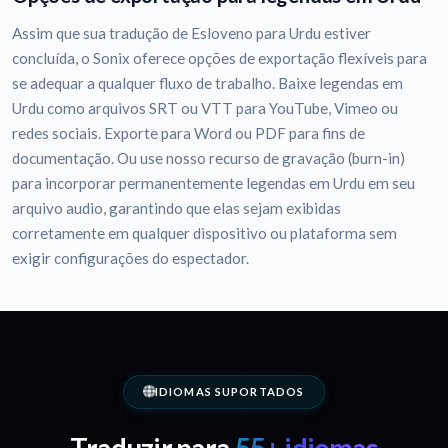
Assim que sua tradução de Esloveno para Urdu estiver
concluída, o Sonix oferece opções de exportação flexíveis para
se adequar a qualquer fluxo de trabalho. Baixe legendas em
Urdu como arquivos SRT ou VTT para YouTube, Vimeo ou
redes sociais. Exporte para Word ou PDF para fins de
documentação. Ou use nosso recurso de gravação (burn-in)
para incorporar permanentemente legendas em Urdu em seu
arquivo audio, garantindo que elas sejam exibidas
corretamente em qualquer dispositivo ou plataforma sem
exigir configurações do espectador.
IDIOMAS SUPORTADOS