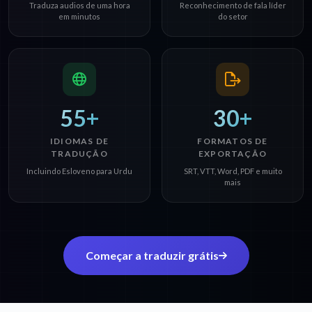
Traduza audios de uma hora
Reconhecimento de fala líder
em minutos
do setor
55+
30+
IDIOMAS DE
FORMATOS DE
TRADUÇÃO
EXPORTAÇÃO
Incluindo Esloveno para Urdu
SRT, VTT, Word, PDF e muito
mais
Começar a traduzir grátis