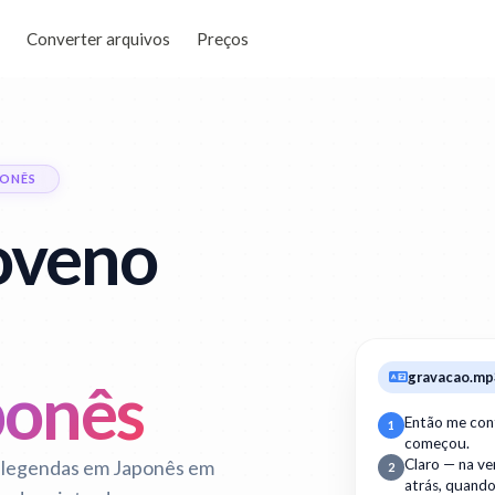
Converter arquivos
Preços
PONÊS
loveno
gravacao.mp
ponês
Então me con
1
começou.
 legendas em Japonês em
Claro — na v
2
atrás, quand