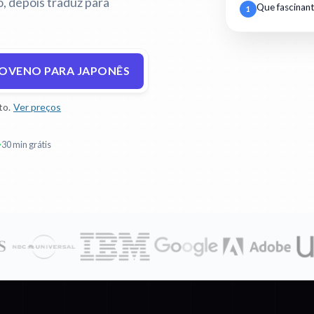
, depois traduz para
Que fascinant
1
LOVENO PARA JAPONÊS
to.
Ver preços
30 min grátis