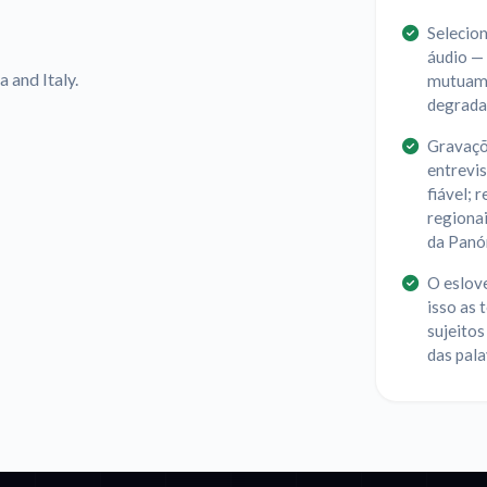
Selecion
áudio — 
 and Italy.
mutuame
degrada 
Gravaçõe
entrevis
fiável; 
regionai
da Panó
O eslov
isso as
sujeitos
das pala