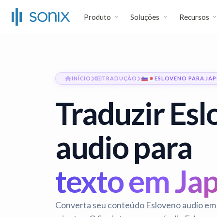
Produto
Soluções
Recursos
INÍCIO
TRADUÇÃO
ESLOVENO PARA JA
Traduzir Es
audio para
texto em Ja
Converta seu conteúdo Esloveno audio em