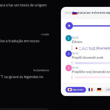
ara criar um texto de origem
gravacao-esloveno.m
~2 min
00:03
1
ise a tradução em nosso
Zdravo
こんにちは (Kon'nichi
00:19
2
Prepiši slovenski zvok
00:41
3
Instantâneo
Prepišite svoj slovenski zv
T ou grave as legendas no
Japonês
+5