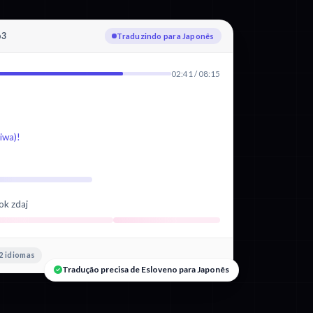
p3
Traduzindo para Japonês
02:41 / 08:15
wa)!
ok zdaj
2 idiomas
Tradução precisa de Esloveno para Japonês