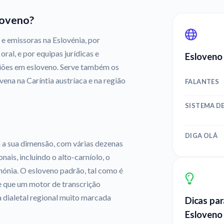
loveno?
 e emissoras na Eslovénia, por
ral, e por equipas jurídicas e
Esloveno
iões em esloveno. Serve também os
vena na Caríntia austríaca e na região
FALANTES
SISTEMA DE
DIGA OLÁ
a a sua dimensão, com várias dezenas
ais, incluindo o alto-carníolo, o
Panónia. O esloveno padrão, tal como é
de que um motor de transcrição
a dialetal regional muito marcada
Dicas par
Esloveno