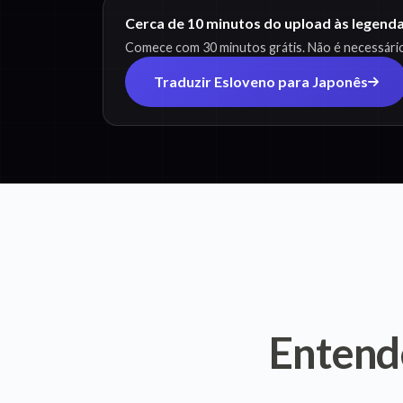
Cerca de 10 minutos do upload às legend
Comece com 30 minutos grátis. Não é necessário
Traduzir Esloveno para Japonês
Entend