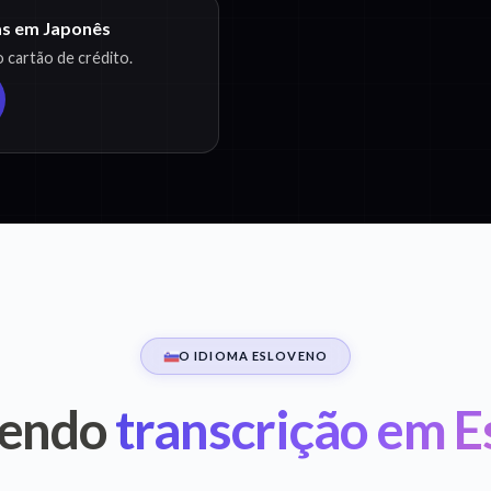
as em Japonês
 cartão de crédito.
O IDIOMA ESLOVENO
endo
transcrição em E