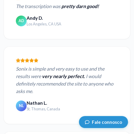
The transcription was
pretty darn good!
Andy D.
AD
Los Angeles, CA USA
Sonix is simple and very easy to use and the
results were
very nearly perfect.
I would
definitely recommended the site to anyone who
asks me.
Nathan L.
NL
St. Thomas, Canada
Fale connosco