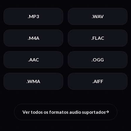
.MP3
.WAV
.M4A
.FLAC
.AAC
.OGG
.WMA
.AIFF
Ver todos os formatos audio suportados