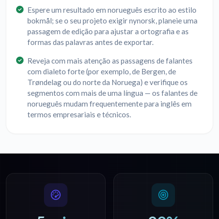
Espere um resultado em norueguês escrito ao estilo
bokmål; se o seu projeto exigir nynorsk, planeie uma
passagem de edição para ajustar a ortografia e as
formas das palavras antes de exportar.
Reveja com mais atenção as passagens de falantes
com dialeto forte (por exemplo, de Bergen, de
Trøndelag ou do norte da Noruega) e verifique os
segmentos com mais de uma língua — os falantes de
norueguês mudam frequentemente para inglês em
termos empresariais e técnicos.