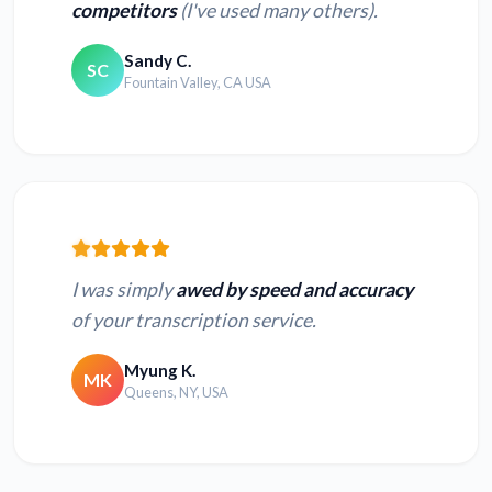
competitors
(I've used many others).
Sandy C.
SC
Fountain Valley, CA USA
I was simply
awed by speed and accuracy
of your transcription service.
Myung K.
MK
Queens, NY, USA