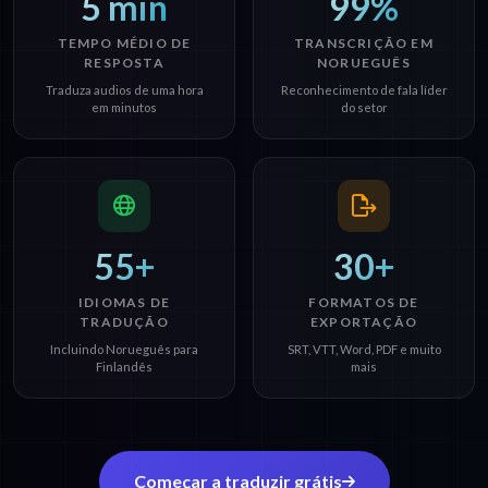
5 min
99%
TEMPO MÉDIO DE
TRANSCRIÇÃO EM
RESPOSTA
NORUEGUÊS
Traduza audios de uma hora
Reconhecimento de fala líder
em minutos
do setor
55+
30+
IDIOMAS DE
FORMATOS DE
TRADUÇÃO
EXPORTAÇÃO
Incluindo Norueguês para
SRT, VTT, Word, PDF e muito
Finlandês
mais
Começar a traduzir grátis