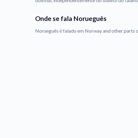
bokmål, independentemente do dialeto do falant
Onde se fala Norueguês
Norueguês é falado em Norway and other parts o