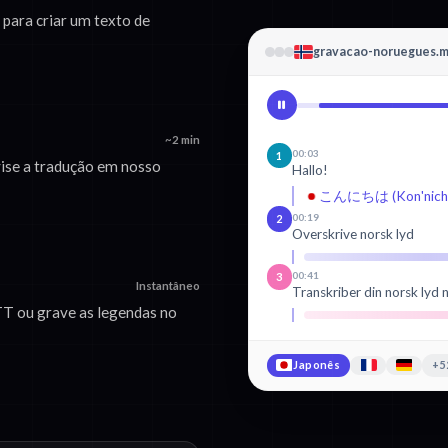
para criar um texto de
gravacao-noruegues.
~2 min
00:03
1
ise a tradução em nosso
Hallo!
こんにちは (Kon'nichi
00:19
2
Overskrive norsk lyd
00:41
3
Instantâneo
Transkriber din norsk lyd 
T ou grave as legendas no
Japonês
+5