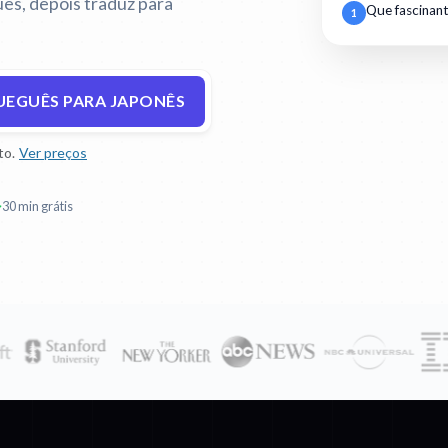
ês, depois traduz para
Que fascinant
1
UEGUÊS PARA JAPONÊS
to.
Ver preços
30 min grátis