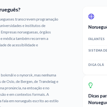
rueguês?
oruegueses transcrevem programação
niversidades e institutos de
Noruegu
s. Empresas norueguesas, órgãos
ca e médica também recorrem a
FALANTES
dade de acessibilidade e
SISTEMA DE
DIGA OLÁ
 o bokmål e o nynorsk, mas nenhuma
s de Oslo, de Bergen, de Trøndelag e
na pronúncia, na entoação e no
usão e em contextos formais. A
Dicas par
 fala em norueguês escrito ao estilo
Noruegu