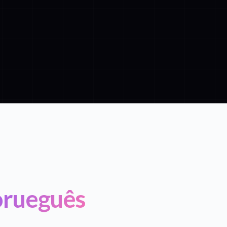
orueguês