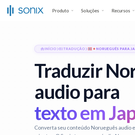
Produto
Soluções
Recursos
INÍCIO
TRADUÇÃO
NORUEGUÊS PARA J
Traduzir No
audio para
texto em Ja
Converta seu conteúdo Norueguês audio 