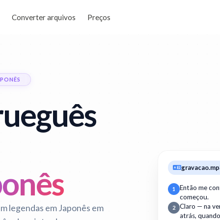
Converter arquivos
Preços
APONÊS
rueguês
gravacao.mp
ponês
Então me con
1
começou.
em legendas em Japonês em
Claro — na v
2
atrás, quand