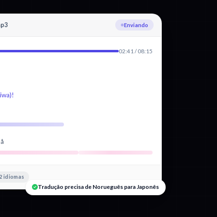
mp3
Transcrevendo Norueguês
02:41 / 08:15
wa)!
nå
2 idiomas
Tradução precisa de Norueguês para Japonês