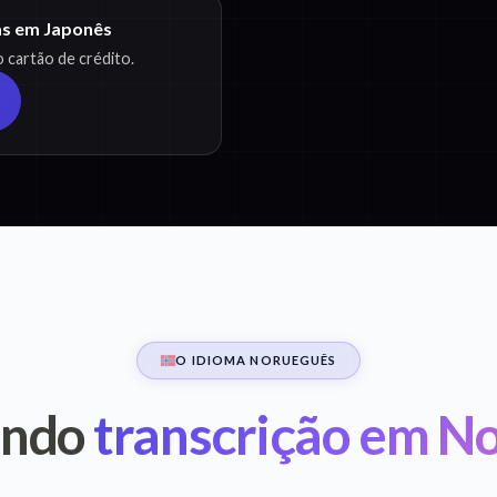
as em Japonês
 cartão de crédito.
O IDIOMA NORUEGUÊS
endo
transcrição em N