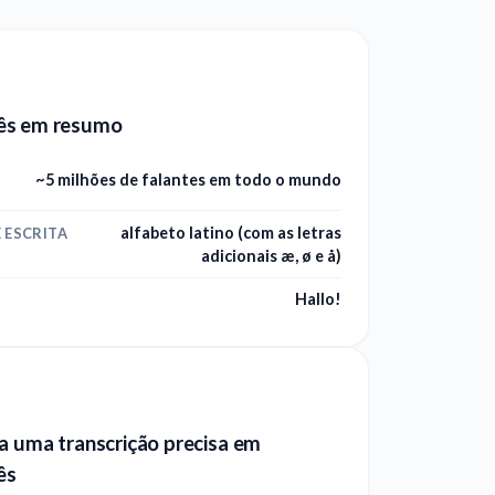
ês em resumo
~5 milhões de falantes em todo o mundo
alfabeto latino (com as letras
 ESCRITA
adicionais æ, ø e å)
Hallo!
a uma transcrição precisa em
ês