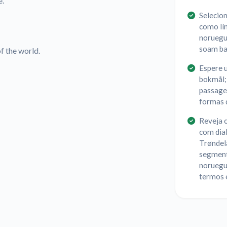
e.
Selecio
como lín
noruegu
soam ba
f the world.
Espere 
bokmål; 
passagem
formas d
Reveja 
com dial
Trøndela
segment
noruegu
termos e