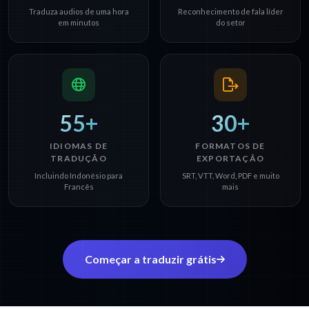
Traduza audios de uma hora
Reconhecimento de fala líder
em minutos
do setor
55+
30+
IDIOMAS DE
FORMATOS DE
TRADUÇÃO
EXPORTAÇÃO
Incluindo Indonésio para
SRT, VTT, Word, PDF e muito
Francês
mais
Começar a traduzir grátis