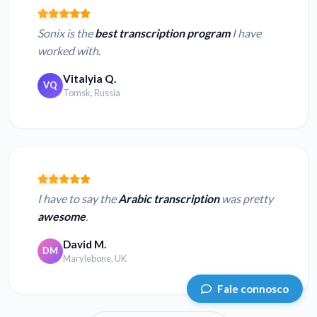
Sonix is the
best transcription program
I have
worked with.
Vitalyia Q.
VQ
Tomsk, Russia
I have to say the
Arabic transcription
was pretty
awesome
.
David M.
DM
Marylebone, UK
Fale connosco