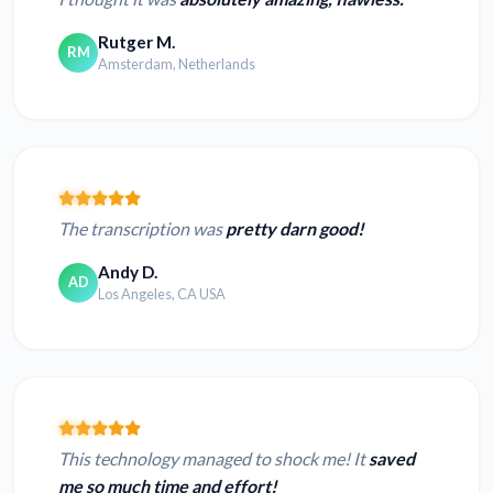
Rutger M.
RM
Amsterdam, Netherlands
The transcription was
pretty darn good!
Andy D.
AD
Los Angeles, CA USA
This technology managed to shock me! It
saved
me so much time and effort!