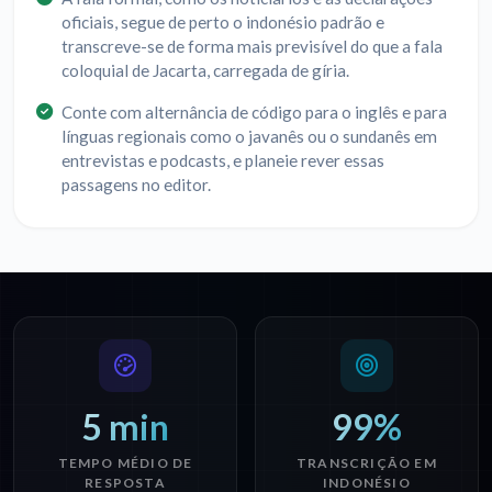
oficiais, segue de perto o indonésio padrão e
transcreve-se de forma mais previsível do que a fala
coloquial de Jacarta, carregada de gíria.
Conte com alternância de código para o inglês e para
línguas regionais como o javanês ou o sundanês em
entrevistas e podcasts, e planeie rever essas
passagens no editor.
5 min
99%
TEMPO MÉDIO DE
TRANSCRIÇÃO EM
RESPOSTA
INDONÉSIO