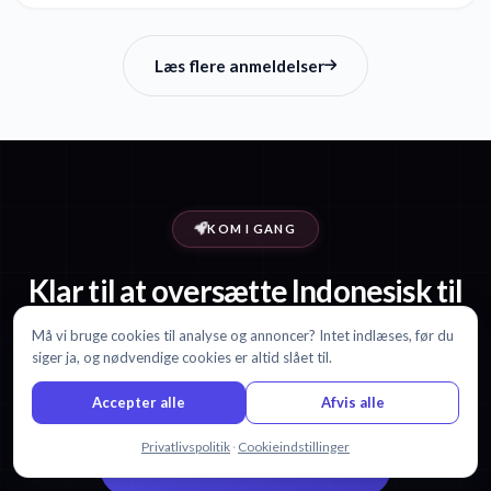
Læs flere anmeldelser
KOM I GANG
Klar til at oversætte Indonesisk til
Fransk?
Må vi bruge cookies til analyse og annoncer? Intet indlæses, før du
siger ja, og nødvendige cookies er altid slået til.
Start med 30 minutter gratis. Intet kreditkort kræves.
Accepter alle
Afvis alle
Chat med os
Privatlivspolitik
·
Cookieindstillinger
Start gratis oversættelse