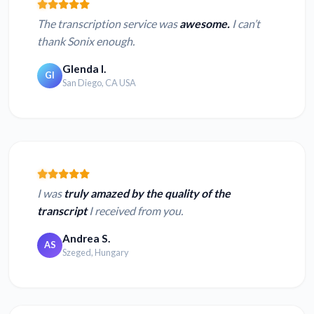
The transcription service was
awesome.
I can’t
thank Sonix enough.
Glenda I.
GI
San Diego, CA USA
I was
truly amazed by the quality of the
transcript
I received from you.
Andrea S.
AS
Szeged, Hungary