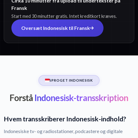
Cirka 10 minutter fra upload til undertekster på
Fransk
Start med 30 minutter gratis. Intet kreditkort kræves.
Oversæt Indonesisk til Fransk
SPROGET INDONESISK
Forstå
Indonesisk-transskription
Hvem transskriberer Indonesisk-indhold?
Indonesiske tv- og radiostationer, podcastere og digitale