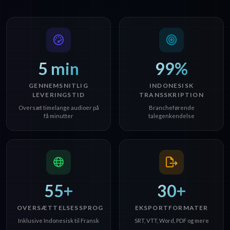
5 min
99%
GENNEMSNITLIG
INDONESISK
LEVERINGSTID
TRANSSKRIPTION
Oversæt timelange audioer på
Brancheførende
få minutter
talegenkendelse
55+
30+
OVERSÆTTELSESSPROG
EKSPORTFORMATER
Inklusive Indonesisk til Fransk
SRT, VTT, Word, PDF og mere