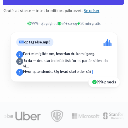
Gratis at starte — intet kreditkort påkrævet.
Se priser
99% nøjagtighed
54+ sprog
30 min gratis
optagelse.mp3
Fortæl mig lidt om, hvordan du kom i gang.
1
Ja da — det startede faktisk for et par år siden, da
2
vi…
Hvor spændende. Og hvad skete der så?
1
99% præcis