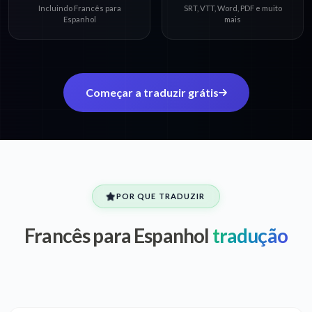
Incluindo Francês para
SRT, VTT, Word, PDF e muito
Espanhol
mais
Começar a traduzir grátis
POR QUE TRADUZIR
Francês para Espanhol
tradução