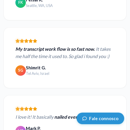
FK
Seattle, WA, USA
My transcript work flow is so fast now.
It takes
me half the time it used to. So glad i found you :)
Shimrit G.
SG
Tel Aviv, Israel
I love it! It basically
nailed every word.
Fale connosco
Mark P.