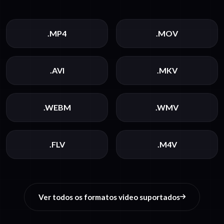
.MP4
.MOV
.AVI
.MKV
.WEBM
.WMV
.FLV
.M4V
Ver todos os formatos video suportados