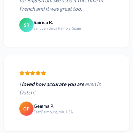
for English but we used it this time in
French and it was great too.
Sairica R.
SR
San Juan de La Rambla, Spain
I
loved how accurate you are
even in
Dutch!
Gemma P.
GP
East Falmount, MA, USA