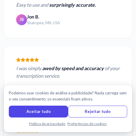
Easy to use and
surprisingly accurate.
Jon B.
JB
Shakopee, MN, USA
I was simply
awed by speed and accuracy
of your
transcription service.
Myung K.
MK
Podemos usar cookies de análise e publicidade? Nada carrega sem
Queens, NY, USA
o seu consentimento; os essenciais ficam ativos.
Aceitar tudo
Rejeitar tudo
Fale connosco
Política de privacidade
·
Preferências de cookies