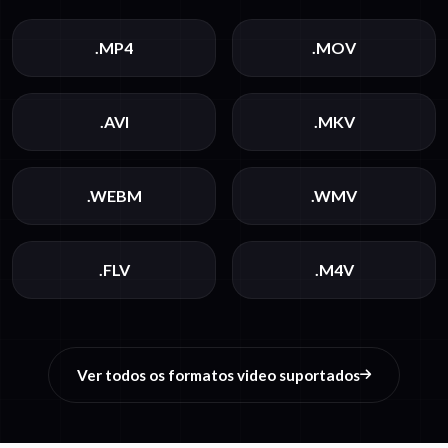
.MP4
.MOV
.AVI
.MKV
.WEBM
.WMV
.FLV
.M4V
Ver todos os formatos video suportados