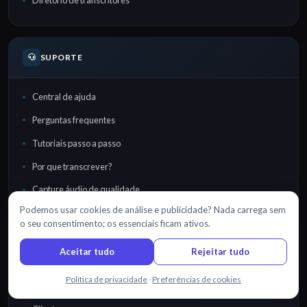
Diretório de transcritores
SUPORTE
Central de ajuda
Perguntas frequentes
Tutoriais passo a passo
Por que transcrever?
Capture áudio de qualidade
Podemos usar cookies de análise e publicidade? Nada carrega sem
o seu consentimento; os essenciais ficam ativos.
SAIBA MAIS
Aceitar tudo
Rejeitar tudo
Fale connosco
Política de privacidade
·
Preferências de cookies
Preços