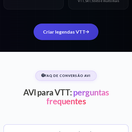
VTT, SRT, texto e muito mais
Criar legendas VTT
FAQ DE CONVERSÃO AVI
AVI para VTT:
perguntas
frequentes