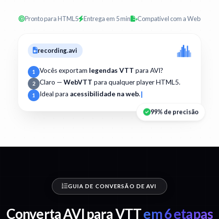
Pronto para HTML5
Entrega em 5 min
Compatível com a Web
recording.avi
Vocês exportam
legendas VTT
para AVI?
1
Claro —
WebVTT
para qualquer player HTML5.
2
Ideal para
acessibilidade na web
.
1
99% de precisão
GUIA DE CONVERSÃO DE AVI
Converta AVI para VTT
em 6 etapas