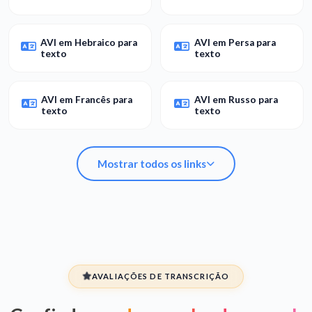
AVI em Hebraico para
AVI em Persa para
texto
texto
AVI em Francês para
AVI em Russo para
texto
texto
Mostrar todos os links
AVI em Árabe para
AVI em Espanhol para
texto
texto
AVALIAÇÕES DE TRANSCRIÇÃO
AVI em Hebraico para
AVI em Persa para