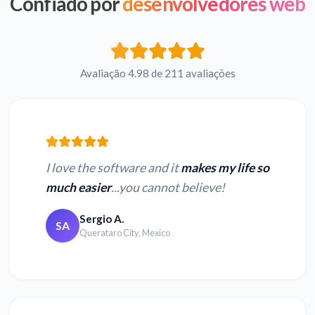
Confiado por
desenvolvedores web
texto
texto
AVI em Francês para
AVI em Russo para
texto
texto
Avaliação 4.98 de 211 avaliações
AVI em Japonês para
AVI em Híndi para
texto
texto
I love the software and it
makes my life so
much easier
...you cannot believe!
Sergio A.
Converter MP4 em
SA
Converter MOV em
Querataro City, Mexico
texto
texto
Converter TS em
Converter 3GP em
texto
texto