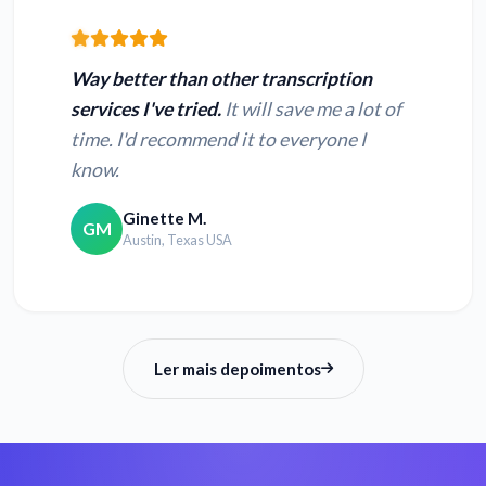
Converter WEBM em
Converter MPEG em
texto
texto
Way better than other transcription
services I've tried.
It will save me a lot of
Converter WMV em
Converter MPG em
time. I'd recommend it to everyone I
texto
texto
know.
Converter QT em
Converter MPE em
Ginette M.
GM
texto
texto
Austin, Texas USA
Ler mais depoimentos