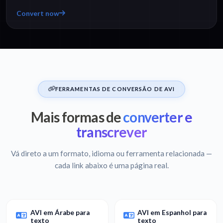
Convert now
FERRAMENTAS DE CONVERSÃO DE AVI
Mais formas de
converter e
transcrever
Vá direto a um formato, idioma ou ferramenta relacionada —
cada link abaixo é uma página real.
AVI em Árabe para
AVI em Espanhol para
texto
texto