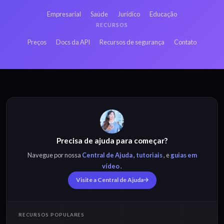
Empresarial
Saúde
Jurídico
Educação
RECURSOS
Preços
Docs da API
Recursos de segurança
Contato
Precisa de ajuda para começar?
Navegue por nossa
Central de Ajuda
,
tutoriais
, e
guias em
vídeo
.
Visite a Central de Ajuda
RECURSOS POPULARES