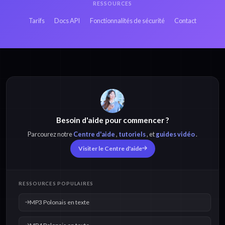
RESSOURCES
Tarifs
Docs API
Fonctionnalités de sécurité
Contact
Besoin d'aide pour commencer ?
Parcourez notre
Centre d'aide
,
tutoriels
, et
guides vidéo
.
Visiter le Centre d'aide
RESSOURCES POPULAIRES
MP3 Polonais en texte