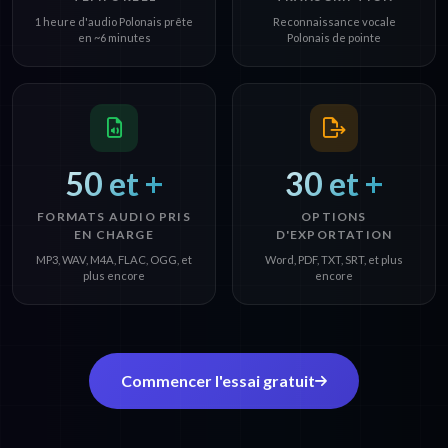
1 heure d'audio Polonais prête
Reconnaissance vocale
en ~6 minutes
Polonais de pointe
50 et +
30 et +
FORMATS AUDIO PRIS
OPTIONS
EN CHARGE
D'EXPORTATION
MP3, WAV, M4A, FLAC, OGG, et
Word, PDF, TXT, SRT, et plus
plus encore
encore
Commencer l'essai gratuit