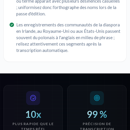
ou terme apparaît avec plusieurs désinences casuelles
; uniformisez donc l'orthographe des noms lors de la
passe d'édition.
Les enregistrements des communautés de la diaspora
en Irlande, au Royaume-Uni ou aux États-Unis passent
souvent du polonais à l'anglais en milieu de phrase ;
relisez attentivement ces segments après la
transcription automatique.
10x
99 %
PLUS RAPIDE QUE LE
PRÉCISION DE
TEMPS RÉEL
TRANSCRIPTION