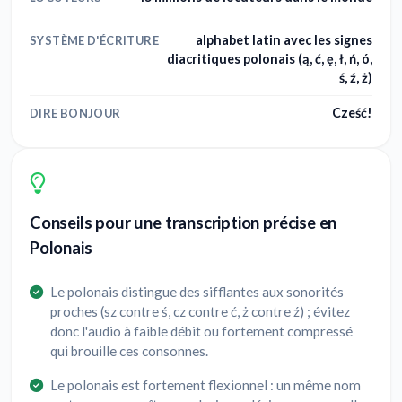
alphabet latin avec les signes
SYSTÈME D'ÉCRITURE
diacritiques polonais (ą, ć, ę, ł, ń, ó,
ś, ź, ż)
Cześć!
DIRE BONJOUR
Conseils pour une transcription précise en
Polonais
Le polonais distingue des sifflantes aux sonorités
proches (sz contre ś, cz contre ć, ż contre ź) ; évitez
donc l'audio à faible débit ou fortement compressé
qui brouille ces consonnes.
Le polonais est fortement flexionnel : un même nom