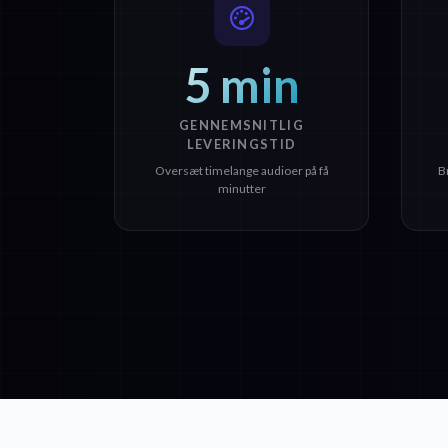
5 min
GENNEMSNITLIG
LEVERINGSTID
Oversæt timelange audioer på få
B
minutter