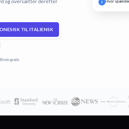
lyd og oversætter derefter
Hvor spænden
1
NESISK TIL ITALIENSK
r
30 min gratis