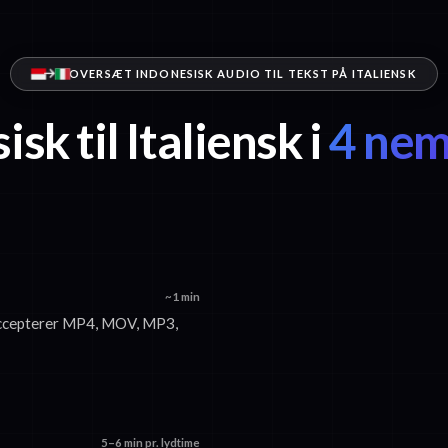
OVERSÆT INDONESISK AUDIO TIL TEKST PÅ ITALIENSK
sk til Italiensk i
4 nem
~1 min
i accepterer MP4, MOV, MP3,
5–6 min pr. lydtime