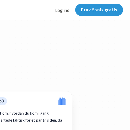
Prøv Sonix gratis
Log ind
p3
dt om, hvordan du kom i gang.
artede faktisk for et par år siden, da