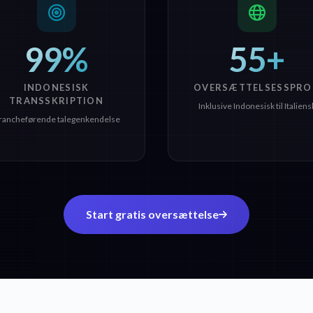
99%
55+
INDONESISK
OVERSÆTTELSESSPRO
TRANSSKRIPTION
Inklusive Indonesisk til Italiens
rancheførende talegenkendelse
Start gratis oversættelse