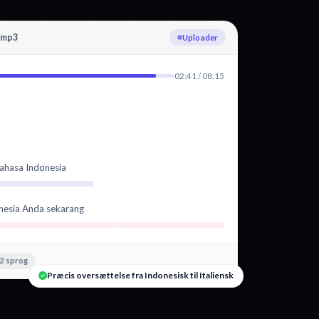
.mp3
Transskriberer Indonesisk
02:41 / 08:15
ahasa Indonesia
nesia Anda sekarang
2 sprog
Præcis oversættelse fra Indonesisk til Italiensk