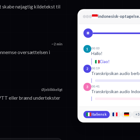
t skabe nøjagtig kildetekst til
indonesisk-optagelse
~2 min
00:03
1
ennemse oversættelsen i
Hallo!
Ciao!
00:19
2
Transkripsikan audio berb
00:41
3
Øjeblikkeligt
Transkripsikan audio Indo
VTT eller brænd undertekster
Italiensk
+5