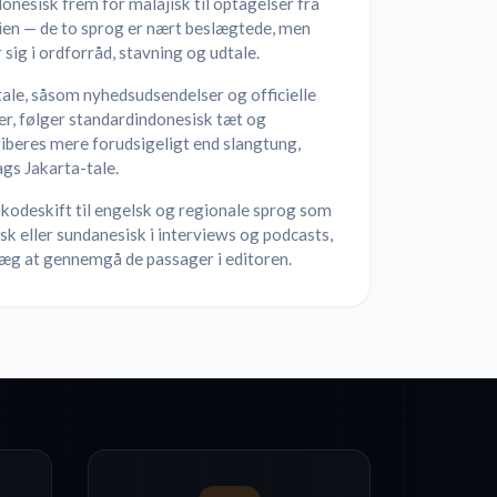
onesisk frem for malajisk til optagelser fra
ien — de to sprog er nært beslægtede, men
r sig i ordforråd, stavning og udtale.
ale, såsom nyhedsudsendelser og officielle
er, følger standardindonesisk tæt og
iberes mere forudsigeligt end slangtung,
gs Jakarta-tale.
kodeskift til engelsk og regionale sprog som
sk eller sundanesisk i interviews og podcasts,
læg at gennemgå de passager i editoren.