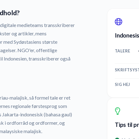
ndhold?
 digitale medieteams transskriberer
kster og artikler, mens
Indonesis
r med Sydøstasiens største
agelser. NGO'er, offentlige
TALERE
l Indonesien, transskriberer også
SKRIFTSYS
SIG HEJ
iau-malajisk, så formel tale er ret
lernes regionale førstesprog som
s Jakarta-indonesisk (bahasa gaul)
sk i ordforråd og ordformer, og
Tips til 
malaysiske malajisk.