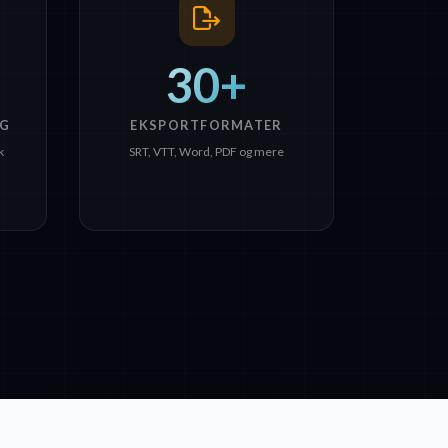
30+
G
EKSPORTFORMATER
k
SRT, VTT, Word, PDF og mere