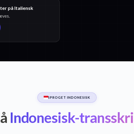
ter på Italiensk
ræves.
SPROGET INDONESISK
tå
Indonesisk-transskri