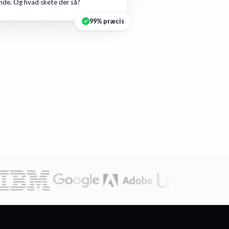
de. Og hvad skete der så?
99% præcis