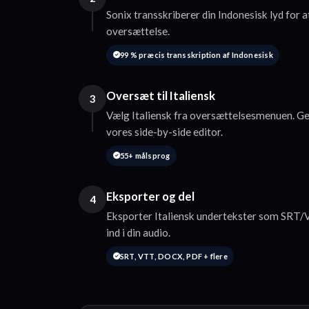
Sonix transskriberer din Indonesisk lyd for a
oversættelse.
99 % præcis transskription af Indonesisk
Oversæt til Italiensk
3
Vælg Italiensk fra oversættelsesmenuen. G
vores side-by-side editor.
55+ målsprog
Eksporter og del
4
Eksporter Italiensk undertekster som SRT/
ind i din audio.
SRT, VTT, DOCX, PDF + flere