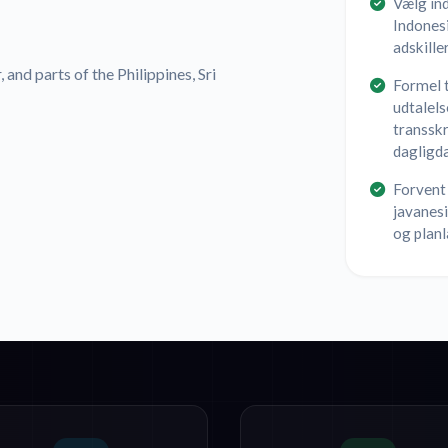
Vælg ind
Indones
adskille
 and parts of the Philippines, Sri
Formel t
udtalels
transskr
dagligda
Forvent 
javanesi
og plan