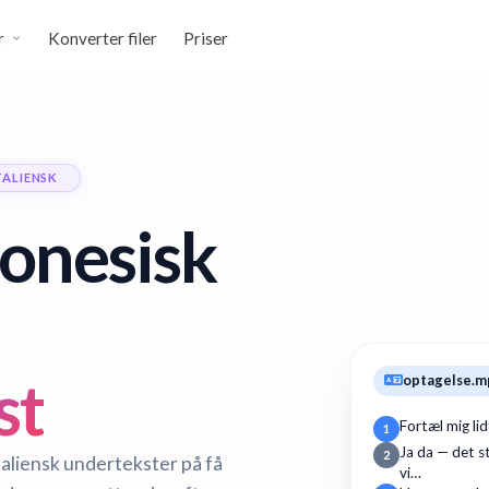
r
Konverter filer
Priser
TALIENSK
onesisk
st
optagelse.m
Fortæl mig li
1
Ja da — det st
2
taliensk undertekster på få
vi…