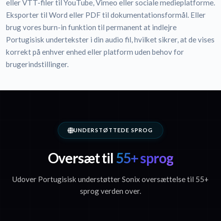
eller VTT-filer til YouTube, Vimeo eller sociale medieplatforme.
Eksporter til Word eller PDF til dokumentationsformål. Eller
brug vores burn-in funktion til permanent at indlejre
Portugisisk undertekster i din audio fil, hvilket sikrer, at de vises
korrekt på enhver enhed eller platform uden behov for
brugerindstillinger.
UNDERSTØTTEDE SPROG
Oversæt til
55+ sprog
Udover Portugisisk understøtter Sonix oversættelse til 55+
sprog verden over.