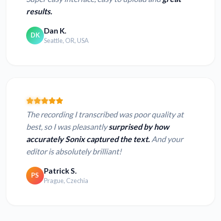
results.
Dan K.
DK
Seattle, OR, USA
The recording I transcribed was poor quality at
best, so I was pleasantly
surprised by how
accurately Sonix captured the text.
And your
editor is absolutely brilliant!
Patrick S.
PS
Prague, Czechia