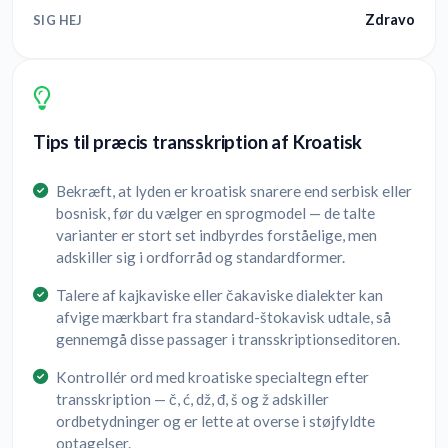
Zdravo
SIG HEJ
Tips til præcis transskription af Kroatisk
Bekræft, at lyden er kroatisk snarere end serbisk eller
bosnisk, før du vælger en sprogmodel — de talte
varianter er stort set indbyrdes forståelige, men
adskiller sig i ordforråd og standardformer.
Talere af kajkaviske eller čakaviske dialekter kan
afvige mærkbart fra standard-štokavisk udtale, så
gennemgå disse passager i transskriptionseditoren.
Kontrollér ord med kroatiske specialtegn efter
transskription — č, ć, dž, đ, š og ž adskiller
ordbetydninger og er lette at overse i støjfyldte
optagelser.