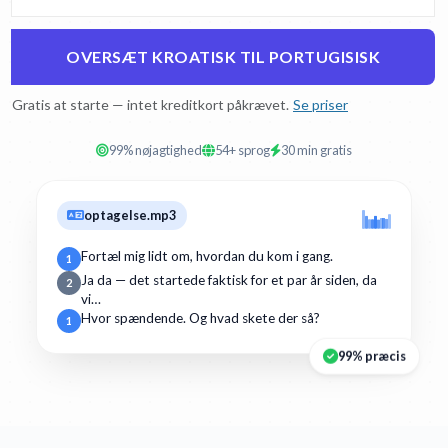
OVERSÆT KROATISK TIL PORTUGISISK
Gratis at starte — intet kreditkort påkrævet.
Se priser
99% nøjagtighed
54+ sprog
30 min gratis
optagelse.mp3
Fortæl mig lidt om, hvordan du kom i gang.
1
Ja da — det startede faktisk for et par år siden, da
2
vi…
Hvor spændende. Og hvad skete der så?
1
99% præcis