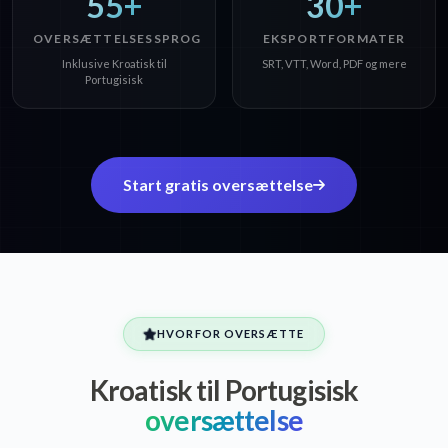
55+
30+
OVERSÆTTELSESSPROG
EKSPORTFORMATER
Inklusive Kroatisk til
SRT, VTT, Word, PDF og mere
Portugisisk
Start gratis oversættelse
HVORFOR OVERSÆTTE
Kroatisk til Portugisisk
oversættelse