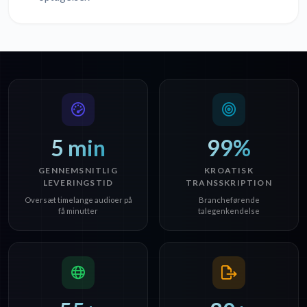
5 min
99%
GENNEMSNITLIG
KROATISK
LEVERINGSTID
TRANSSKRIPTION
Oversæt timelange audioer på
Brancheførende
få minutter
talegenkendelse