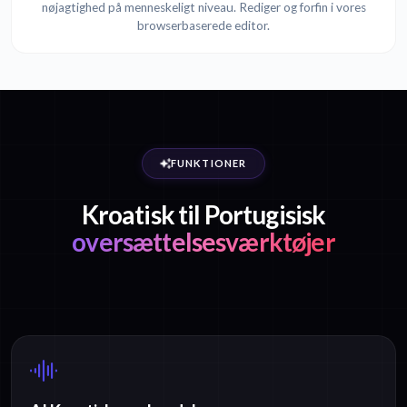
nøjagtighed på menneskeligt niveau. Rediger og forfin i vores
browserbaserede editor.
FUNKTIONER
Kroatisk til Portugisisk
oversættelsesværktøjer