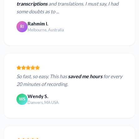
transcriptions
and translations. I must say, I had
some doubts as to ...
Rahmim I.
RI
Melbourne, Australia
So fast, so easy. This has
saved me hours
for every
20 minutes of recording.
Wendy S.
WS
Danvers, MA USA