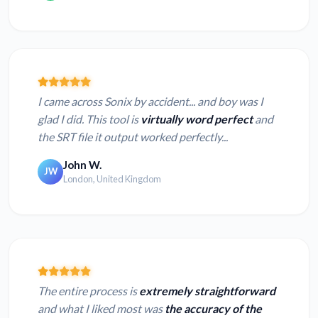
I came across Sonix by accident... and boy was I
glad I did. This tool is
virtually word perfect
and
the SRT file it output worked perfectly...
John W.
JW
London, United Kingdom
The entire process is
extremely straightforward
and what I liked most was
the accuracy of the