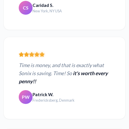
Caridad S.
CS
New York, NY USA
Time is money, and that is exactly what
Sonix is saving. Time! So
it's worth every
penny!!
Patrick W.
PW
Fredericksberg, Denmark