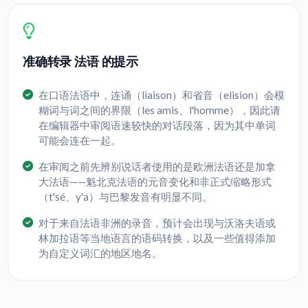
准确转录 法语 的提示
在口语法语中，连诵（liaison）和省音（elision）会模
糊词与词之间的界限（les amis、l'homme），因此请
在编辑器中审阅语速较快的对话段落，因为其中单词
可能会连在一起。
在审阅之前先辨别说话者使用的是欧洲法语还是加拿
大法语——魁北克法语的元音变化和非正式缩略形式
（t'sé、y'a）与巴黎发音有明显不同。
对于来自法语非洲的录音，预计会出现与沃洛夫语或
林加拉语等当地语言的语码转换，以及一些值得添加
为自定义词汇的地区地名。