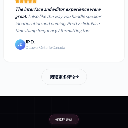
The interface and editor experience were
great.
I also like the way you handle speaker
identification and naming. Pretty slick. Nice
timestamp frequency / formatting too.
JP D.
JD
Ottawa, Ontario Canada
阅读更多评论
立即开始