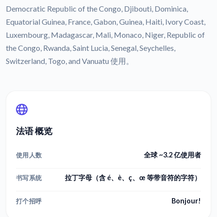
Democratic Republic of the Congo, Djibouti, Dominica,
Equatorial Guinea, France, Gabon, Guinea, Haiti, Ivory Coast,
Luxembourg, Madagascar, Mali, Monaco, Niger, Republic of
the Congo, Rwanda, Saint Lucia, Senegal, Seychelles,
Switzerland, Togo, and Vanuatu 使用。
法语 概览
全球 ~3.2 亿使用者
使用人数
拉丁字母（含 é、è、ç、œ 等带音符的字符）
书写系统
Bonjour!
打个招呼