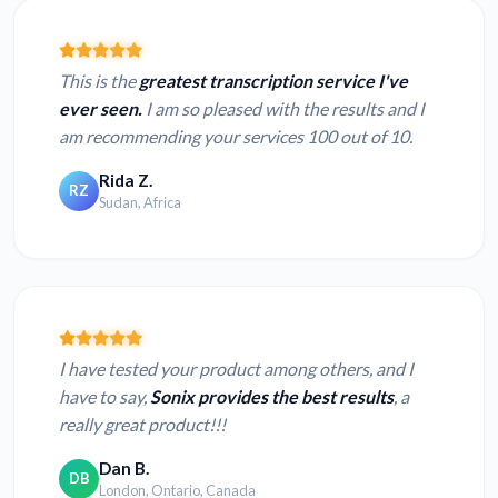
This is the
greatest transcription service I've
ever seen.
I am so pleased with the results and I
am recommending your services 100 out of 10.
Rida Z.
RZ
Sudan, Africa
I have tested your product among others, and I
have to say,
Sonix provides the best results
, a
really great product!!!
Dan B.
DB
London, Ontario, Canada