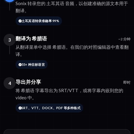
Sonix 转录您的 土耳其语 音频，以创建准确的源文本用于
翻译。
土耳其语转录准确率 99%
翻译为 希腊语
3
~2 分钟
从翻译菜单中选择 希腊语。在我们的对照编辑器中查看翻
译。
55+ 种目标语言
导出并分享
4
即时
将 希腊语 字幕导出为 SRT/VTT，或将字幕内嵌到您的
video 中。
SRT、VTT、DOCX、PDF 等多种格式