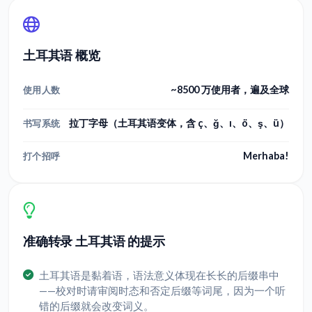
土耳其语 概览
~8500 万使用者，遍及全球
使用人数
拉丁字母（土耳其语变体，含 ç、ğ、ı、ö、ş、ü）
书写系统
Merhaba!
打个招呼
准确转录 土耳其语 的提示
土耳其语是黏着语，语法意义体现在长长的后缀串中
——校对时请审阅时态和否定后缀等词尾，因为一个听
错的后缀就会改变词义。