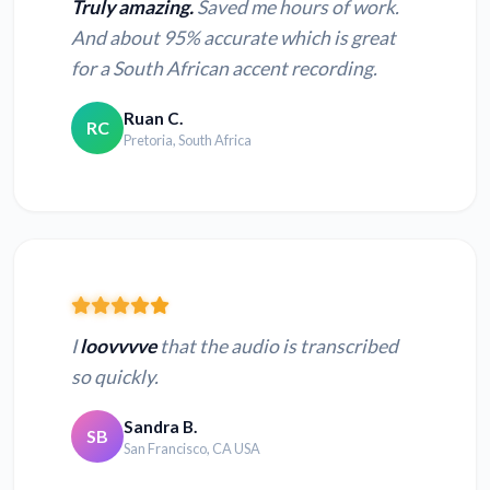
Truly amazing.
Saved me hours of work.
And about 95% accurate which is great
for a South African accent recording.
Ruan C.
RC
Pretoria, South Africa
I
loovvvve
that the audio is transcribed
so quickly.
Sandra B.
SB
San Francisco, CA USA