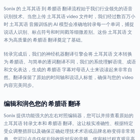
Sonix 的 土耳其语 到 希腊语 翻译流程始于我们行业领先的语音
识别技术。当您上传 土耳其语 video 文件时，我们经过数百万小
时 土耳其语 音频训练的 AI 模型会准确地转录每一个单词，捕捉
说话人识别、标点符号和时间戳等细微差别。这份 土耳其语 文
本为高质量的 希腊语 翻译奠定了基础。
转录完成后，我们的神经机器翻译引擎会将 土耳其语 文本转换
为 希腊语。与简单的逐词翻译不同，我们的系统理解语境、成语
和文化表达，生成的 希腊语 字幕对母语人士来说读起来非常自
然。翻译保留了原始的时间轴和说话人标签，确保与您的 video
内容完美同步。
编辑和润色您的 希腊语 翻译
Sonix 提供功能强大的左右对照编辑器，您可以并排查看原始的
土耳其语 转录文本和 希腊语 翻译。这让核实准确性、根据特定
受众调整措辞以及确保正确处理技术术语或品牌名称变得非常简
单。您可以点击任何片段收听对应的音频，使审核过程直观且高