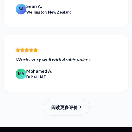
Sean A.
SA
Wellington, New Zealand
Works very well with Arabic voices.
Mohamed A.
MA
Dubai, UAE
阅读更多评价