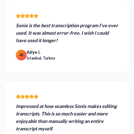
Sonix is the
best transcription program I've ever
used.
It was almost error-free. I wish I could
have used it longer!
Aliye I.
AI
Istanbul, Turkey
Impressed at how seamless Sonix makes editing
transcripts. This is
so much easier and more
enjoyable
than manually writing an entire
transcript myself.