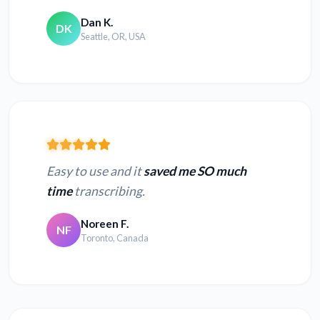
Dan K.
DK
Seattle, OR, USA
Easy to use and it
saved me SO much
time
transcribing.
Noreen F.
NF
Toronto, Canada