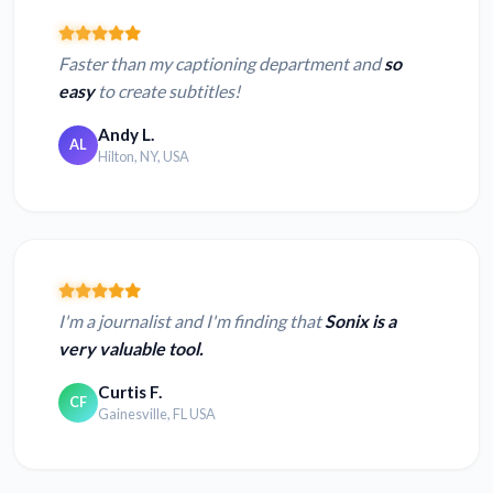
Faster than my captioning department and
so
easy
to create subtitles!
Andy L.
AL
Hilton, NY, USA
I'm a journalist and I'm finding that
Sonix is a
very valuable tool.
Curtis F.
CF
Gainesville, FL USA