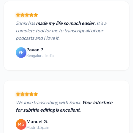
Sonix has
made my life so much easier
. It's a
complete tool for me to transcript all of our
podcasts and I love it.
Pavan P.
PP
Bengaluru, India
We love transcribing with Sonix.
Your interface
for subtitle editing is excellent.
Manuel G.
MG
Madrid, Spain