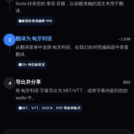
Sonix 转录您的 泰语 音频，以创建准确的源文本用于翻
译。
泰语转录准确率 99%
翻译为 匈牙利语
3
~2 分钟
从翻译菜单中选择 匈牙利语。在我们的对照编辑器中查看
翻译。
55+ 种目标语言
导出并分享
4
即时
将 匈牙利语 字幕导出为 SRT/VTT，或将字幕内嵌到您的
audio 中。
SRT、VTT、DOCX、PDF 等多种格式