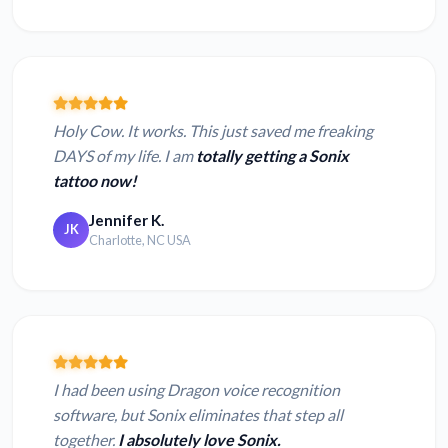
Holy Cow. It works. This just saved me freaking
DAYS of my life. I am
totally getting a Sonix
tattoo now!
Jennifer K.
JK
Charlotte, NC USA
I had been using Dragon voice recognition
software, but Sonix eliminates that step all
together.
I absolutely love Sonix.