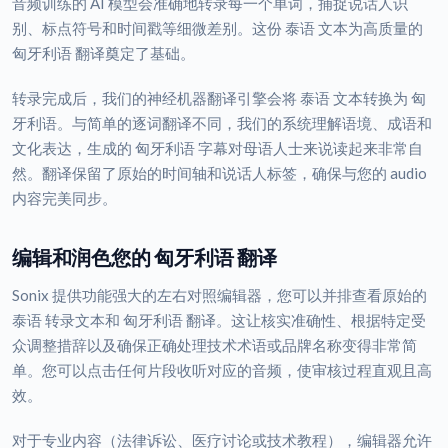
音频训练的 AI 模型会准确地转录每一个单词，捕捉说话人识
别、标点符号和时间戳等细微差别。这份 泰语 文本为高质量的
匈牙利语 翻译奠定了基础。
转录完成后，我们的神经机器翻译引擎会将 泰语 文本转换为 匈
牙利语。与简单的逐词翻译不同，我们的系统理解语境、成语和
文化表达，生成的 匈牙利语 字幕对母语人士来说读起来非常自
然。翻译保留了原始的时间轴和说话人标签，确保与您的 audio
内容完美同步。
编辑和润色您的 匈牙利语 翻译
Sonix 提供功能强大的左右对照编辑器，您可以并排查看原始的
泰语 转录文本和 匈牙利语 翻译。这让核实准确性、根据特定受
众调整措辞以及确保正确处理技术术语或品牌名称变得非常简
单。您可以点击任何片段收听对应的音频，使审核过程直观且高
效。
对于专业内容（法律诉讼、医疗讨论或技术教程），编辑器允许