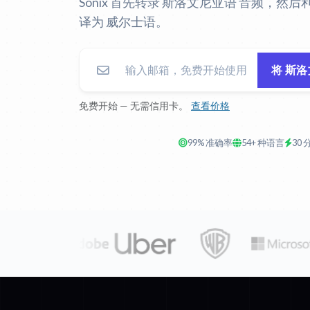
Sonix 首先转录 斯洛文尼亚语 音频，然后
译为 威尔士语。
将 斯
免费开始 — 无需信用卡。
查看价格
99% 准确率
54+ 种语言
30