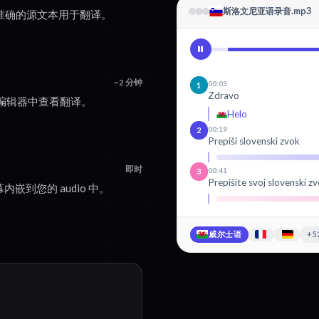
斯洛文尼亚语录音.mp3
创建准确的源文本用于翻译。
~2 分钟
00:03
1
Zdravo
编辑器中查看翻译。
Helo
00:19
2
Prepiši slovenski zvok
即时
00:41
3
Prepišite svoj slovenski zv
内嵌到您的 audio 中。
威尔士语
+5