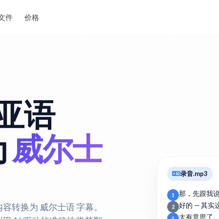
文件
价格
亚语
为
威尔士
录音.mp3
那，先跟我
1
 内容转换为 威尔士语 字幕。
好的 — 其
2
太有意思了
1