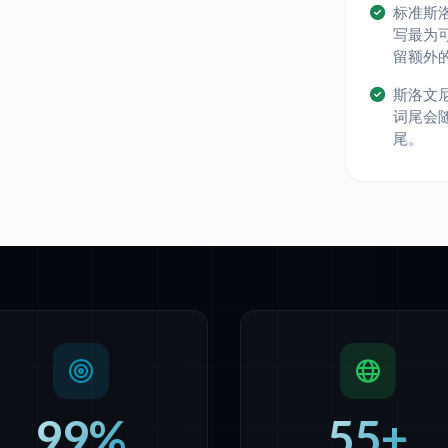
标准斯
写最为
留额外
斯洛文
词尾会
尾。
99%
55+