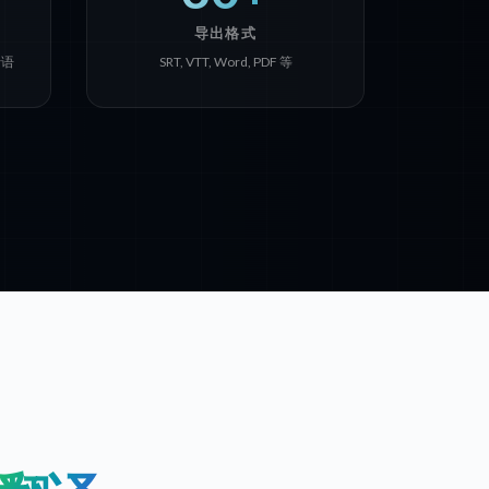
导出格式
士语
SRT, VTT, Word, PDF 等