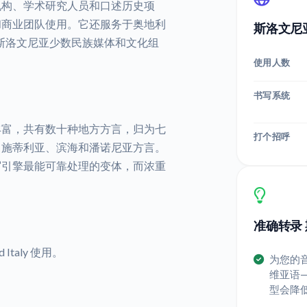
机构、学术研究人员和口述历史项
和商业团队使用。它还服务于奥地利
斯洛文尼
斯洛文尼亚少数民族媒体和文化组
使用人数
书写系统
丰富，共有数十种地方方言，归为七
打个招呼
、施蒂利亚、滨海和潘诺尼亚方言。
写引擎最能可靠处理的变体，而浓重
准确转录
nd Italy 使用。
为您的
维亚语
型会降