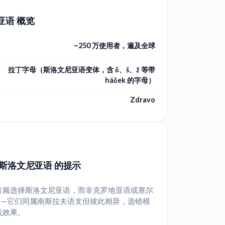
亚语 概览
~250 万使用者，遍及全球
拉丁字母（斯洛文尼亚语变体，含 č、š、ž 等带
háček 的字母）
Zdravo
 斯洛文尼亚语 的提示
音频选择斯洛文尼亚语，而非克罗地亚语或塞尔
——它们同属南斯拉夫语支但彼此相异，选错模
低效果。