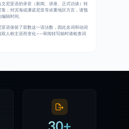
洛文尼亚语的录音（新闻、讲座、正式访谈）转
可靠；对滨海或潘诺尼亚等浓重地区方言，请预
的编辑时间。
尼亚语保留了双数这一语法数，因此名词和动词
随双人称主语而变化——审阅转写稿时请检查词
30+