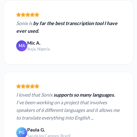
Sonix is
by far the best transcription tool I have
ever used.
Mic A.
MA
Ikeja, Nigeria
I loved that Sonix
supports so many languages.
I've been working on a project that involves
speakers of 6 different languages and it allows me
to translate everything into English ...
Paula G.
PG
Sao de los Campos, Brazil