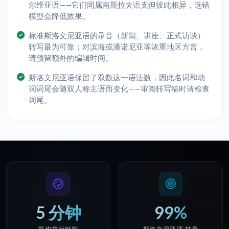
尔维亚语——它们同属南斯拉夫语支但彼此相异，选错
模型会降低效果。
标准斯洛文尼亚语的录音（新闻、讲座、正式访谈）
转写最为可靠；对滨海或潘诺尼亚等浓重地区方言，
请预留额外的编辑时间。
斯洛文尼亚语保留了双数这一语法数，因此名词和动
词词尾会随双人称主语而变化——审阅转写稿时请检查
词尾。
5 分钟
99%