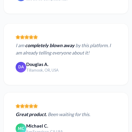
I am
completely blown away
by this platform. I
am already telling everyone about it!
Douglas A.
DA
Tillamook, OR, USA
Great product.
Been waiting for this.
Michael C.
MC
San Francisco, CA USA