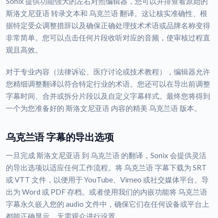
Sonix 提供功能强大的左右对照编辑器，您可以并排查看原始的
斯洛文尼亚语 转录文本和 乌克兰语 翻译。这让核实准确性、根
据特定受众调整措辞以及确保正确处理技术术语或品牌名称变得
非常简单。您可以点击任何片段收听对应的音频，使审核过程直
观且高效。
对于专业内容（法律诉讼、医疗讨论或技术教程），编辑器允许
您精细调整翻译以符合特定行业的术语。您还可以在导出前调整
字幕时间、合并或拆分片段以及自定义字幕样式。最终您将得到
一个为您准备好的 斯洛文尼亚语 内容的精美 乌克兰语 版本。
乌克兰语 字幕的导出选项
一旦完成 斯洛文尼亚语 到 乌克兰语 的翻译，Sonix 会提供灵活
的导出选项以适应任何工作流程。将 乌克兰语 字幕下载为 SRT
或 VTT 文件，以便用于 YouTube、Vimeo 或社交媒体平台。导
出为 Word 或 PDF 存档。或者使用我们的内嵌功能将 乌克兰语
字幕永久嵌入您的 audio 文件中，确保它们在任何设备或平台上
都能正确显示，无需观众进行设置。