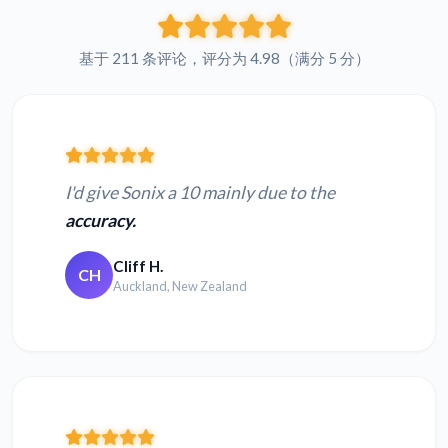
基于 211 条评论，评分为 4.98（满分 5 分）
I'd give Sonix a 10 mainly due to the
accuracy.
Cliff H.
CH
Auckland, New Zealand