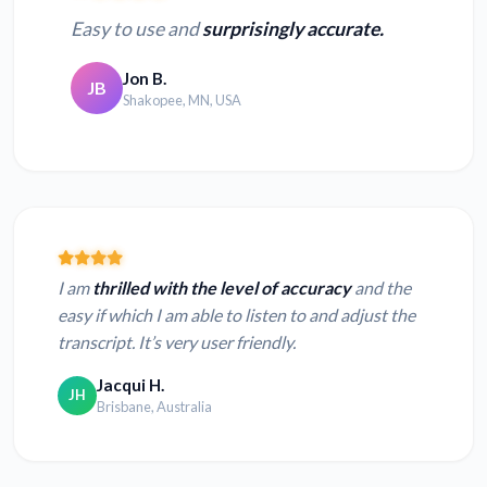
Easy to use and
surprisingly accurate.
Jon B.
JB
Shakopee, MN, USA
I am
thrilled with the level of accuracy
and the
easy if which I am able to listen to and adjust the
transcript. It’s very user friendly.
Jacqui H.
JH
Brisbane, Australia