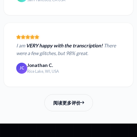
I am
VERY happy with the transcription!
There
were a few glitches, but 98% great.
Jonathan C.
JC
Rice Lake, WI, USA
阅读更多评价