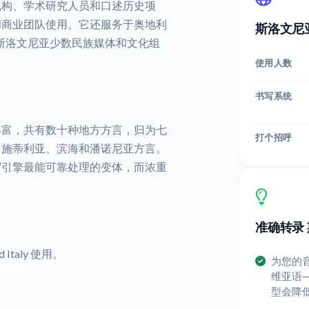
机构、学术研究人员和口述历史项
和商业团队使用。它还服务于奥地利
斯洛文尼
斯洛文尼亚少数民族媒体和文化组
使用人数
书写系统
丰富，共有数十种地方方言，归为七
打个招呼
、施蒂利亚、滨海和潘诺尼亚方言。
写引擎最能可靠处理的变体，而浓重
准确转录
nd Italy 使用。
为您的
维亚语
型会降