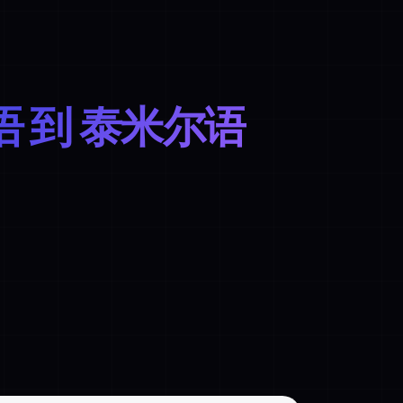
 到 泰米尔语