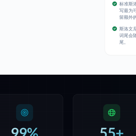
标准斯
写最为
留额外
斯洛文
词尾会
尾。
99%
55+