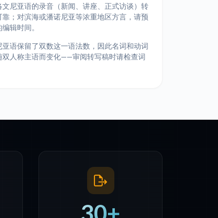
洛文尼亚语的录音（新闻、讲座、正式访谈）转
可靠；对滨海或潘诺尼亚等浓重地区方言，请预
的编辑时间。
尼亚语保留了双数这一语法数，因此名词和动词
随双人称主语而变化——审阅转写稿时请检查词
30+