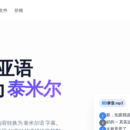
文件
价格
亚语
为
泰米尔
录音.mp3
那，先跟我
1
 内容转换为 泰米尔语 字幕。
好的 — 其
2
太有意思了
1