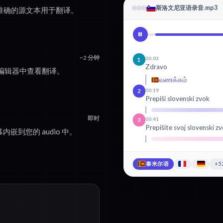
斯洛文尼亚语录音.mp3
创建准确的源文本用于翻译。
~2 分钟
00:03
1
Zdravo
编辑器中查看翻译。
வணக்கம்
00:19
2
Prepiši slovenski zvok
即时
00:41
3
Prepišite svoj slovenski zv
内嵌到您的 audio 中。
泰米尔语
+5