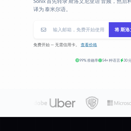
Sonix 首先转录 斯洛文尼亚语 音频，然后
译为 泰米尔语。
将 斯
免费开始 — 无需信用卡。
查看价格
99% 准确率
54+ 种语言
30