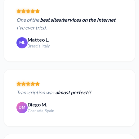
One of the
best sites/services on the Internet
I've ever tried.
Matteo L.
ML
Brescia, Italy
Transcription was
almost perfect!!
Diego M.
DM
Granada, Spain