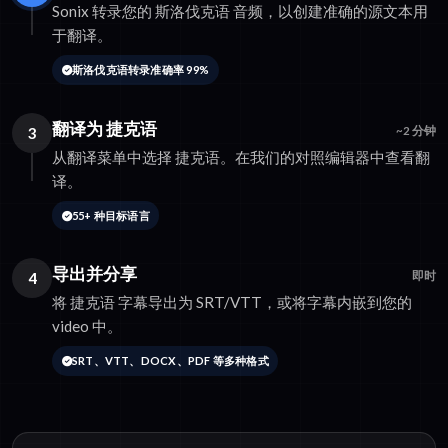
Sonix 转录您的 斯洛伐克语 音频，以创建准确的源文本用
于翻译。
斯洛伐克语转录准确率 99%
翻译为 捷克语
3
~2 分钟
从翻译菜单中选择 捷克语。在我们的对照编辑器中查看翻
译。
55+ 种目标语言
导出并分享
4
即时
将 捷克语 字幕导出为 SRT/VTT，或将字幕内嵌到您的
video 中。
SRT、VTT、DOCX、PDF 等多种格式