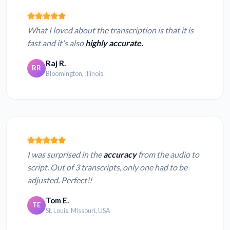
What I loved about the transcription is that it is
fast and it's also
highly accurate.
Raj R.
RR
Bloomington, Illinois
I was surprised in the
accuracy
from the audio to
script. Out of 3 transcripts, only one had to be
adjusted. Perfect!!
Tom E.
TE
St. Louis, Missouri, USA