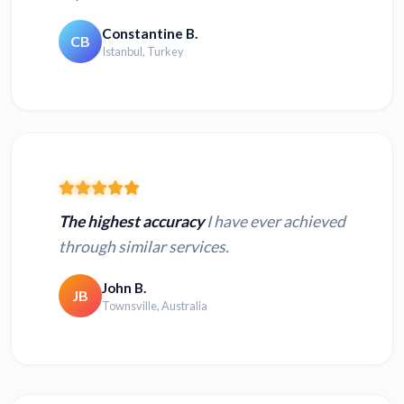
Constantine B.
CB
Istanbul, Turkey
The highest accuracy
I have ever achieved
through similar services.
John B.
JB
Townsville, Australia