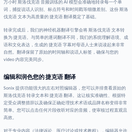
万小时 斯洛伐克语 音频训练的 AI 模型会准确地转录每一个单
词，捕捉说话人识别、标点符号和时间戳等细微差别。这份 斯洛
伐克语 文本为高质量的 捷克语 翻译奠定了基础。
转录完成后，我们的神经机器翻译引擎会将 斯洛伐克语 文本转
换为 捷克语。与简单的逐词翻译不同，我们的系统理解语境、成
语和文化表达，生成的 捷克语 字幕对母语人士来说读起来非常
自然。翻译保留了原始的时间轴和说话人标签，确保与您的
video 内容完美同步。
编辑和润色您的 捷克语 翻译
Sonix 提供功能强大的左右对照编辑器，您可以并排查看原始的
斯洛伐克语 转录文本和 捷克语 翻译。这让核实准确性、根据特
定受众调整措辞以及确保正确处理技术术语或品牌名称变得非常
简单。您可以点击任何片段收听对应的音频，使审核过程直观且
高效。
对于专业内容（法律诉讼、医疗讨论或技术教程），编辑器允许