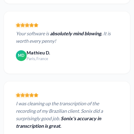
Your software is
absolutely mind blowing.
It is
worth every penny!
Mathieu D.
MD
Paris, France
I was cleaning up the transcription of the
recording of my Brazilian client. Sonix did a
surprisingly good job.
Sonix's accuracy in
transcription is great.