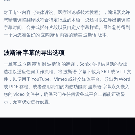
对于专业内容（法律诉讼、医疗讨论或技术教程），编辑器允许
您精细调整翻译以符合特定行业的术语。您还可以在导出前调整
字幕时间、合并或拆分片段以及自定义字幕样式。最终您将得到
一个为您准备好的 立陶宛语 内容的精美 波斯语 版本。
波斯语 字幕的导出选项
一旦完成 立陶宛语 到 波斯语 的翻译，Sonix 会提供灵活的导出
选项以适应任何工作流程。将 波斯语 字幕下载为 SRT 或 VTT 文
件，以便用于 YouTube、Vimeo 或社交媒体平台。导出为 Word
或 PDF 存档。或者使用我们的内嵌功能将 波斯语 字幕永久嵌入
您的 video 文件中，确保它们在任何设备或平台上都能正确显
示，无需观众进行设置。