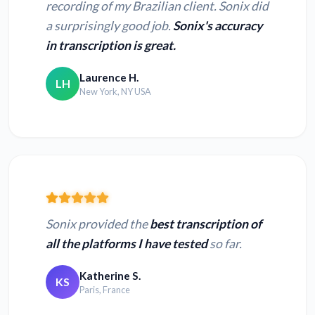
recording of my Brazilian client. Sonix did
a surprisingly good job.
Sonix's accuracy
in transcription is great.
Laurence H.
LH
New York, NY USA
Sonix provided the
best transcription of
all the platforms I have tested
so far.
Katherine S.
KS
Paris, France