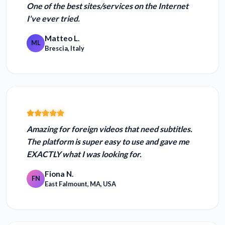
One of the
best sites/services on the Internet
I've ever tried.
Matteo L.
ML
Brescia, Italy
Amazing for foreign videos that need subtitles.
The platform is super easy to use and
gave me
EXACTLY what I was looking for.
Fiona N.
FN
East Falmount, MA, USA