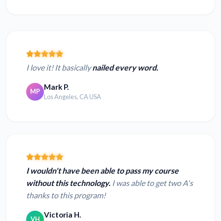
I love it! It basically
nailed every word.
Mark P.
MP
Los Angeles, CA USA
I wouldn't have been able to pass my course
without this technology.
I was able to get two A's
thanks to this program!
Victoria H.
VH