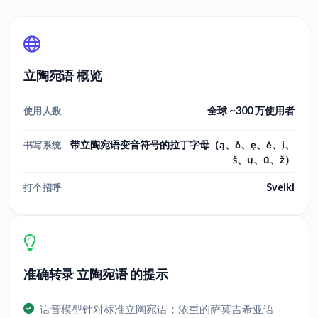
立陶宛语 概览
全球 ~300 万使用者
使用人数
带立陶宛语变音符号的拉丁字母（ą、č、ę、ė、į、
书写系统
š、ų、ū、ž）
Sveiki
打个招呼
准确转录 立陶宛语 的提示
语音模型针对标准立陶宛语；浓重的萨莫吉希亚语