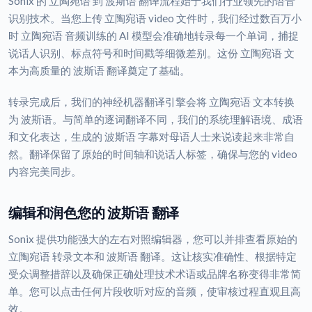
Sonix 的 立陶宛语 到 波斯语 翻译流程始于我们行业领先的语音
识别技术。当您上传 立陶宛语 video 文件时，我们经过数百万小
时 立陶宛语 音频训练的 AI 模型会准确地转录每一个单词，捕捉
说话人识别、标点符号和时间戳等细微差别。这份 立陶宛语 文
本为高质量的 波斯语 翻译奠定了基础。
转录完成后，我们的神经机器翻译引擎会将 立陶宛语 文本转换
为 波斯语。与简单的逐词翻译不同，我们的系统理解语境、成语
和文化表达，生成的 波斯语 字幕对母语人士来说读起来非常自
然。翻译保留了原始的时间轴和说话人标签，确保与您的 video
内容完美同步。
编辑和润色您的 波斯语 翻译
Sonix 提供功能强大的左右对照编辑器，您可以并排查看原始的
立陶宛语 转录文本和 波斯语 翻译。这让核实准确性、根据特定
受众调整措辞以及确保正确处理技术术语或品牌名称变得非常简
单。您可以点击任何片段收听对应的音频，使审核过程直观且高
效。