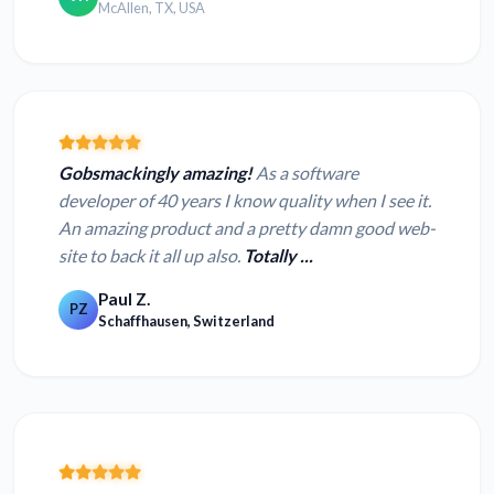
McAllen, TX, USA
Gobsmackingly amazing!
As a software
developer of 40 years I know quality when I see it.
An amazing product and a pretty damn good web-
site to back it all up also.
Totally ...
Paul Z.
PZ
Schaffhausen, Switzerland