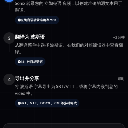
Sonix 转录您的 立陶宛语 音频，以创建准确的源文本用于
翻译。
立陶宛语转录准确率 99%
翻译为 波斯语
3
~2 分钟
从翻译菜单中选择 波斯语。在我们的对照编辑器中查看翻
译。
55+ 种目标语言
导出并分享
4
即时
将 波斯语 字幕导出为 SRT/VTT，或将字幕内嵌到您的
video 中。
SRT、VTT、DOCX、PDF 等多种格式