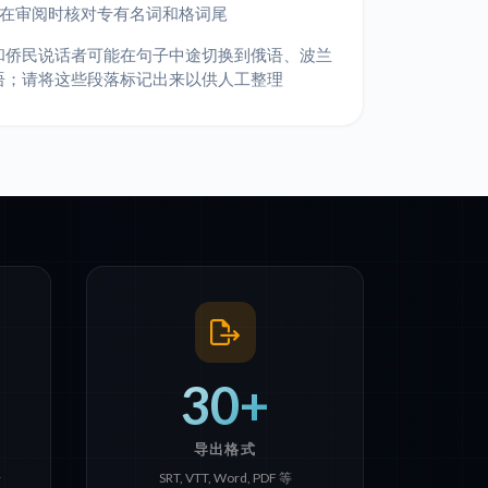
请在审阅时核对专有名词和格词尾
和侨民说话者可能在句子中途切换到俄语、波兰
语；请将这些段落标记出来以供人工整理
30+
导出格式
语
SRT, VTT, Word, PDF 等