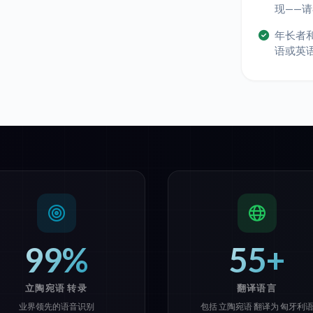
现——
年长者
语或英
99%
55+
立陶宛语 转录
翻译语言
业界领先的语音识别
包括 立陶宛语 翻译为 匈牙利