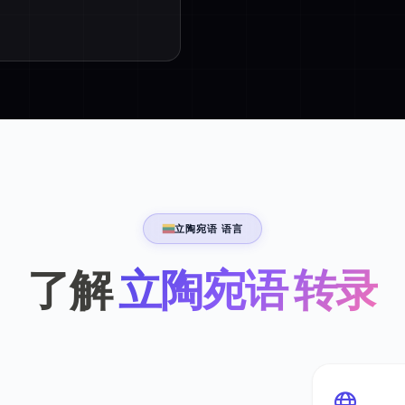
立陶宛语 语言
了解
立陶宛语 转录