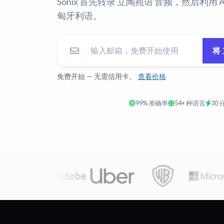
Sonix 首先转录 立陶宛语 音频，然后利用
匈牙利语。
将
免费开始 — 无需信用卡。
查看价格
99% 准确率
54+ 种语言
30