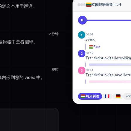
立陶宛语录音.mp4
确的源文本用于翻译。
~2 分钟
00:03
1
Sveiki
编辑器中查看翻译。
Szia
00:19
2
Transkribuokite lietuvišką
即时
00:41
3
Transkribuokite savo lietu
内嵌到您的 video 中。
匈牙利语
+5