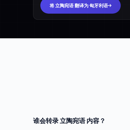
将 立陶宛语 翻译为 匈牙利语
谁会转录 立陶宛语 内容？