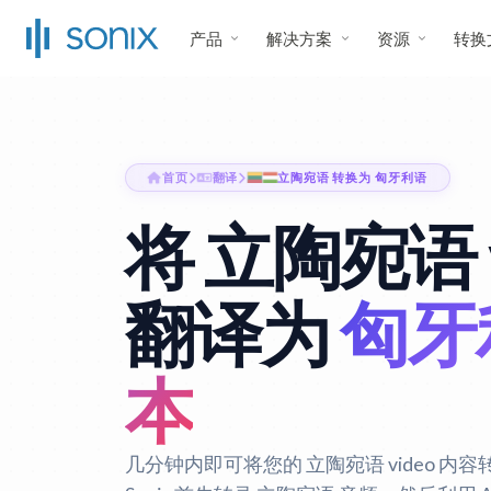
产品
解决方案
资源
转换
首页
翻译
立陶宛语 转换为 匈牙利语
将 立陶宛语 v
翻译为
匈牙
本
几分钟内即可将您的 立陶宛语 video 内容