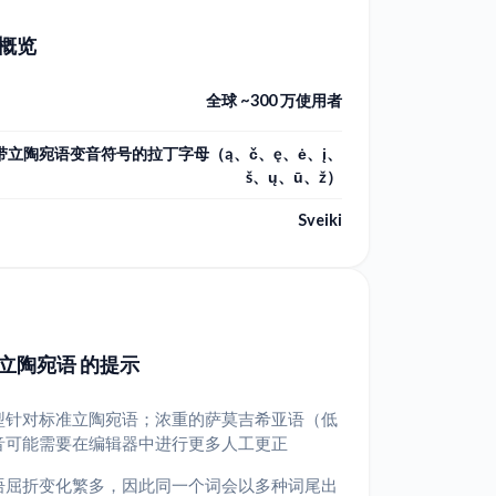
 概览
全球 ~300 万使用者
带立陶宛语变音符号的拉丁字母（ą、č、ę、ė、į、
š、ų、ū、ž）
Sveiki
 立陶宛语 的提示
型针对标准立陶宛语；浓重的萨莫吉希亚语（低
音可能需要在编辑器中进行更多人工更正
语屈折变化繁多，因此同一个词会以多种词尾出