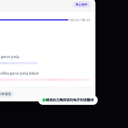
正在转录立陶宛语
02:41 / 08:15
 garso įrašą
višką garso įrašą dabar
2 种语言
精准的立陶宛语到匈牙利语翻译