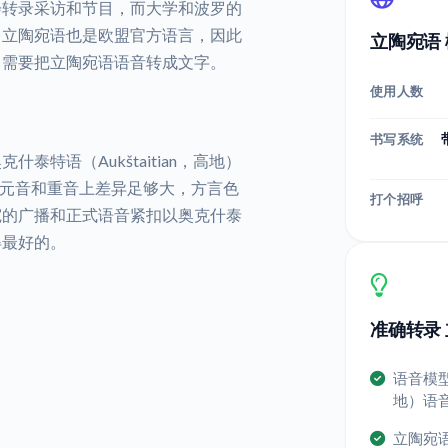
会转录采访和节目，而大学和波罗的
。立陶宛语也是欧盟官方语言，因此
立陶宛语
常需要把立陶宛语语音转成文字。
使用人数
书写系统
特语（Aukštaitian，高地）
后者在元音和重音上差异足够大，方言色
打个招呼
宛的广播和正式语音紧扣以奥克什泰
得最好的。
准确转录
。
语音模
地）语
立陶宛