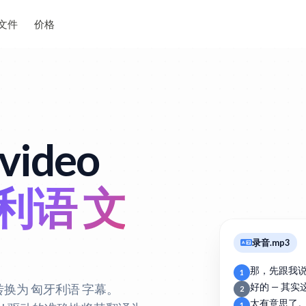
文件
价格
ideo
利语 文
录音.mp3
那，先跟我
1
转换为 匈牙利语 字幕。
好的 — 其
2
太有意思了
1