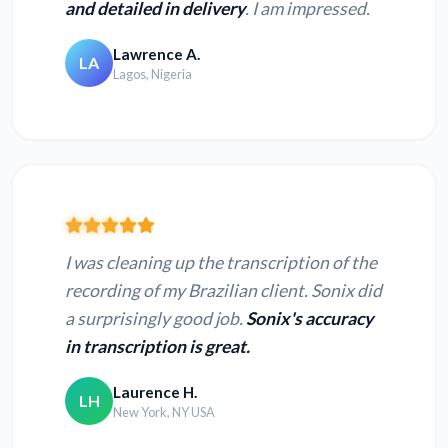
and detailed in delivery
. I am impressed.
Lawrence A.
LA
Lagos, Nigeria
I was cleaning up the transcription of the
recording of my Brazilian client. Sonix did
a surprisingly good job.
Sonix's accuracy
in transcription is great.
Laurence H.
LH
New York, NY USA