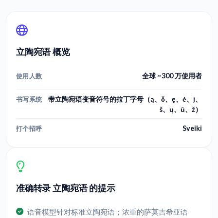
立陶宛语 概览
全球 ~300 万使用者
使用人数
带立陶宛语变音符号的拉丁字母（ą、č、ę、ė、į、
书写系统
š、ų、ū、ž）
Sveiki
打个招呼
准确转录 立陶宛语 的提示
语音模型针对标准立陶宛语；浓重的萨莫吉希亚语