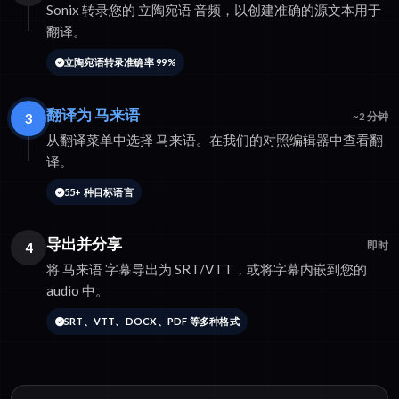
Sonix 转录您的 立陶宛语 音频，以创建准确的源文本用于
翻译。
立陶宛语转录准确率 99%
翻译为 马来语
3
~2 分钟
从翻译菜单中选择 马来语。在我们的对照编辑器中查看翻
译。
55+ 种目标语言
导出并分享
4
即时
将 马来语 字幕导出为 SRT/VTT，或将字幕内嵌到您的
audio 中。
SRT、VTT、DOCX、PDF 等多种格式