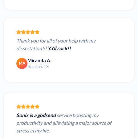
Thank you for all of your help with my
dissertation!!!
Ya'll rock!!
Miranda A.
MA
Houston, TX
Sonix is a godsend
service boosting my
productivity and alleviating a major source of
stress in my life.