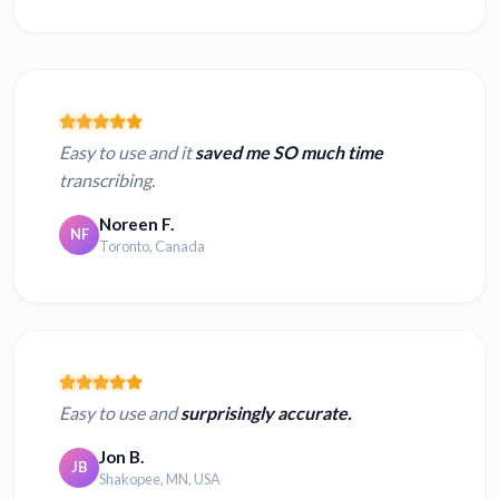
Easy to use and it
saved me SO much time
transcribing.
Noreen F.
NF
Toronto, Canada
Easy to use and
surprisingly accurate.
Jon B.
JB
Shakopee, MN, USA