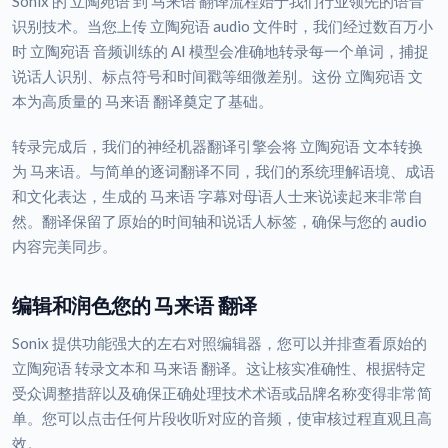
Sonix 的 立陶宛语 到 马来语 翻译流程始于我们行业领先的语音
识别技术。当您上传 立陶宛语 audio 文件时，我们经过数百万小
时 立陶宛语 音频训练的 AI 模型会准确地转录每一个单词，捕捉
说话人识别、标点符号和时间戳等细微差别。这份 立陶宛语 文
本为高质量的 马来语 翻译奠定了基础。
转录完成后，我们的神经机器翻译引擎会将 立陶宛语 文本转换
为 马来语。与简单的逐词翻译不同，我们的系统理解语境、成语
和文化表达，生成的 马来语 字幕对母语人士来说读起来非常自
然。翻译保留了原始的时间轴和说话人标签，确保与您的 audio
内容完美同步。
编辑和润色您的 马来语 翻译
Sonix 提供功能强大的左右对照编辑器，您可以并排查看原始的
立陶宛语 转录文本和 马来语 翻译。这让核实准确性、根据特定
受众调整措辞以及确保正确处理技术术语或品牌名称变得非常简
单。您可以点击任何片段收听对应的音频，使审核过程直观且高
效。