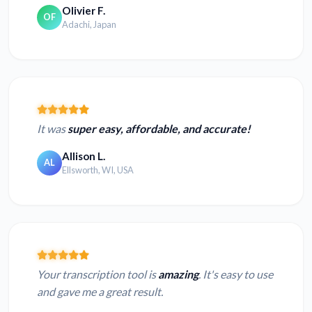
Olivier F.
OF
Adachi, Japan
It was
super easy, affordable, and accurate!
Allison L.
AL
Ellsworth, WI, USA
Your transcription tool is
amazing
. It's easy to use
and gave me a great result.