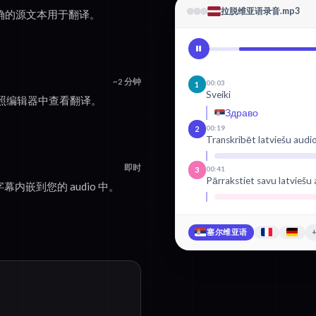
拉脱维亚语录音.mp3
建准确的源文本用于翻译。
~2 分钟
00:03
1
Sveiki
照编辑器中查看翻译。
Здраво
00:19
2
Transkribēt latviešu audi
即时
00:41
3
Pārrakstiet savu latviešu
幕内嵌到您的 audio 中。
塞尔维亚语