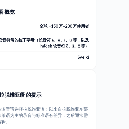
语 概览
全球 ~150 万–200 万使用者
变音符号的拉丁字母（长音符 ā、ē、ī、ū 等，以及
háček 软音符 č、š、ž 等）
Sveiki
 拉脱维亚语 的提示
准语音请选择拉脱维亚语；以来自拉脱维亚东部
加莱语为主的录音与标准语有差异，之后通常需
编辑。