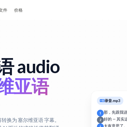
文件
价格
 audio
维亚语
录音.mp3
那，先跟我
1
内容转换为 塞尔维亚语 字幕。
好的 — 其
2
太有意思了
1