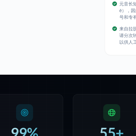
元音长短
ē），
号和专
来自拉
请分次
以供人
99%
55+