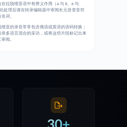
在拉脱维亚语中有辨义作用（a 与 ā、e 与
因此处理后请在转录编辑器中审阅长元音变音符
有名词。
脱维亚的录音常常包含俄语或英语的语码转换；
转录多语言混合的采访，或将这些片段标记出来
工审阅。
30+