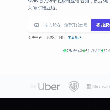
Sonix 首先转录 拉脱维亚语 音频，然后利
为 塞尔维亚语。
将 拉
免费开始 — 无需信用卡。
查看价格
99% 准确率
54+ 种语言
30