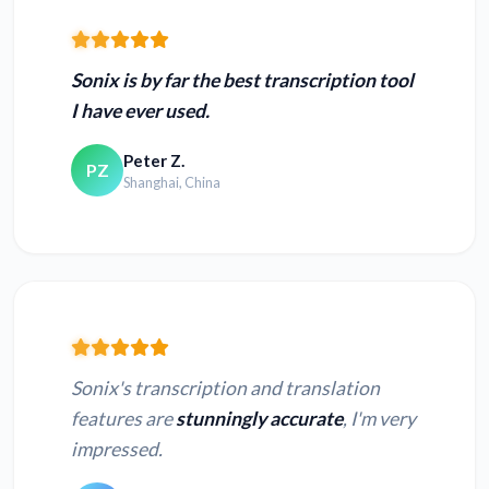
Sonix is by far the best transcription tool
I have ever used.
Peter Z.
PZ
Shanghai, China
Sonix's transcription and translation
features are
stunningly accurate
, I'm very
impressed.