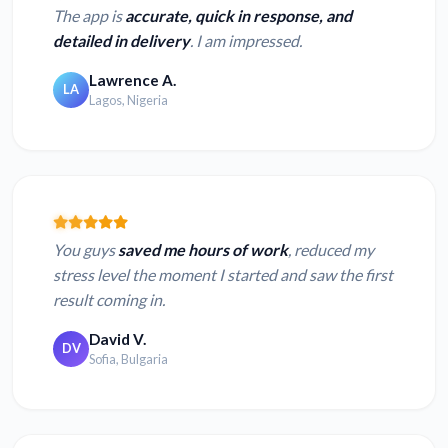
The app is
accurate, quick in response, and
detailed in delivery
. I am impressed.
Lawrence A.
LA
Lagos, Nigeria
You guys
saved me hours of work
, reduced my
stress level the moment I started and saw the first
result coming in.
David V.
DV
Sofia, Bulgaria