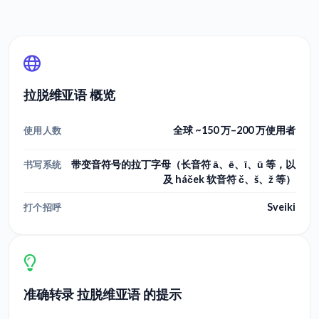
拉脱维亚语 概览
全球 ~150 万–200 万使用者
使用人数
带变音符号的拉丁字母（长音符 ā、ē、ī、ū 等，以
书写系统
及 háček 软音符 č、š、ž 等）
Sveiki
打个招呼
准确转录 拉脱维亚语 的提示