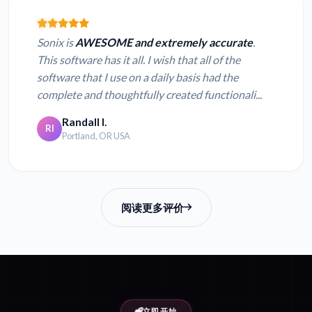
Sonix is
AWESOME and extremely accurate
.
This software has it all. I wish that all of the
software that I use on a daily basis had the
complete and thoughtfully created functionali...
Randall I.
RI
Portland, OR USA
阅读更多评价
立即开始