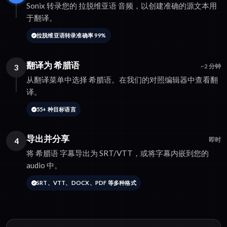
Sonix 转录您的 拉脱维亚语 音频，以创建准确的源文本用
于翻译。
拉脱维亚语转录准确率 99%
翻译为 希腊语
3
~2 分钟
从翻译菜单中选择 希腊语。在我们的对照编辑器中查看翻
译。
55+ 种目标语言
导出并分享
4
即时
将 希腊语 字幕导出为 SRT/VTT，或将字幕内嵌到您的
audio 中。
SRT、VTT、DOCX、PDF 等多种格式