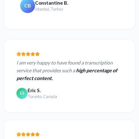
Constantine B.
CB
Istanbul, Turkey
I am very happy to have found a transcription
service that provides such a
high percentage of
perfect content.
Eric S.
ES
Toronto, Canada