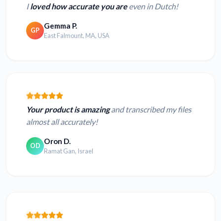
I
loved how accurate you are
even in Dutch!
Gemma P.
GP
East Falmount, MA, USA
Your product is amazing
and transcribed my files
almost all accurately!
Oron D.
OD
Ramat Gan, Israel