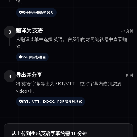
译。
韩语转录准确率 99%
翻译为 英语
3
~2 分钟
从翻译菜单中选择 英语。在我们的对照编辑器中查看翻
译。
55+ 种目标语言
导出并分享
4
即时
将 英语 字幕导出为 SRT/VTT，或将字幕内嵌到您的
video 中。
SRT、VTT、DOCX、PDF 等多种格式
从上传到生成英语字幕约需 10 分钟