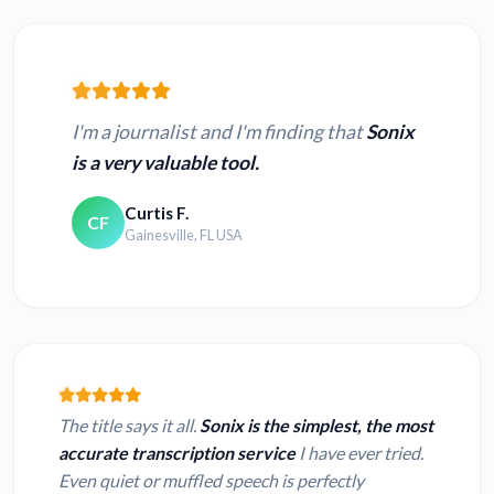
I'm a journalist and I'm finding that
Sonix
is a very valuable tool.
Curtis F.
CF
Gainesville, FL USA
The title says it all.
Sonix is the simplest, the most
accurate transcription service
I have ever tried.
Even quiet or muffled speech is perfectly