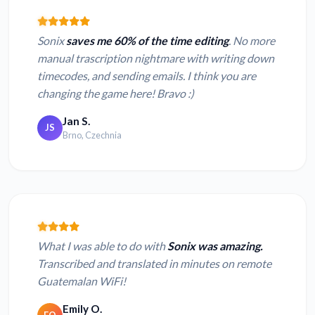
Sonix
saves me 60% of the time editing
. No more
manual trascription nightmare with writing down
timecodes, and sending emails. I think you are
changing the game here! Bravo :)
Jan S.
JS
Brno, Czechnia
What I was able to do with
Sonix was amazing.
Transcribed and translated in minutes on remote
Guatemalan WiFi!
Emily O.