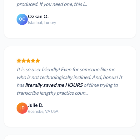
produced. If you need one, this i...
Ozkan O.
OO
Istanbul, Turkey
It is so user friendly! Even for someone like me
who is not technologically inclined. And, bonus! It
has
literally saved me HOURS
of time trying to
transcribe lengthy practice coun...
Julie D.
JD
Roanoke, VA USA