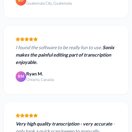
EO
Guatemala City, Guatemala
I found the software to be really fun to use.
Sonix
makes the painful editing part of transcription
enjoyable.
Ryan M.
RM
Ontario, Canada
Very high quality transcription - very accurate
-
only took a quick scan/sweep to manually