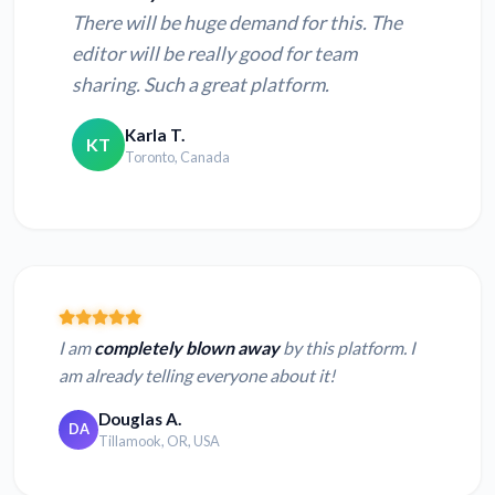
There will be huge demand for this. The
editor will be really good for team
sharing. Such a great platform.
Karla T.
KT
Toronto, Canada
I am
completely blown away
by this platform. I
am already telling everyone about it!
Douglas A.
DA
Tillamook, OR, USA