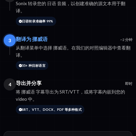
Sonix 转录您的 日语 音频，以创建准确的源文本用于翻
译。
日语转录准确率 99%
翻译为 挪威语
3
~2 分钟
从翻译菜单中选择 挪威语。在我们的对照编辑器中查看翻
译。
55+ 种目标语言
导出并分享
4
即时
将 挪威语 字幕导出为 SRT/VTT，或将字幕内嵌到您的
video 中。
SRT、VTT、DOCX、PDF 等多种格式