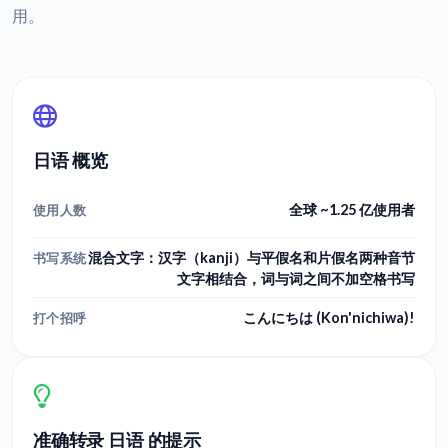
用。
日语 概览
全球 ~1.25 亿使用者
使用人数
混合文字：汉字（kanji）与平假名和片假名两种音节
书写系统
文字相结合，词与词之间不加空格书写
こんにちは (Kon'nichiwa)!
打个招呼
准确转录 日语 的提示