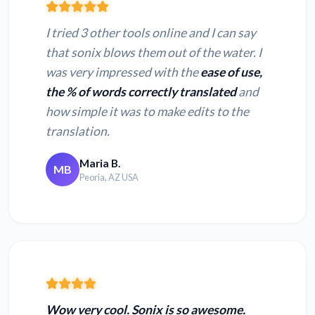
I tried 3 other tools online and I can say
that sonix blows them out of the water. I
was very impressed with the
ease of use,
the % of words correctly translated
and
how simple it was to make edits to the
translation.
Maria B.
MB
Peoria, AZ USA
Wow very cool. Sonix is so awesome.