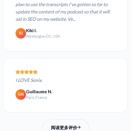
plan to use the transcripts I've gotten so far to
update the content of my podcast so that it will
aid in SEO on my website. Ve...
Kiki I.
KI
Washington DC, USA
I LOVE Sonix.
Guillaume N.
GN
Paris, France
阅读更多评价