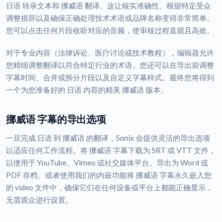
日语 转录文本和 挪威语 翻译。这让核实准确性、根据特定受众
调整措辞以及确保正确处理技术术语或品牌名称变得非常简单。
您可以点击任何片段收听对应的音频，使审核过程直观且高效。
对于专业内容（法律诉讼、医疗讨论或技术教程），编辑器允许
您精细调整翻译以符合特定行业的术语。您还可以在导出前调整
字幕时间、合并或拆分片段以及自定义字幕样式。最终您将得到
一个为您准备好的 日语 内容的精美 挪威语 版本。
挪威语 字幕的导出选项
一旦完成 日语 到 挪威语 的翻译，Sonix 会提供灵活的导出选项
以适应任何工作流程。将 挪威语 字幕下载为 SRT 或 VTT 文件，
以便用于 YouTube、Vimeo 或社交媒体平台。导出为 Word 或
PDF 存档。或者使用我们的内嵌功能将 挪威语 字幕永久嵌入您
的 video 文件中，确保它们在任何设备或平台上都能正确显示，
无需观众进行设置。