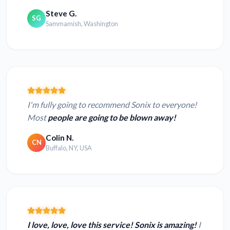
Steve G.
SG
Sammamish, Washington
I'm fully going to recommend Sonix to everyone!
Most
people are going to be blown away!
Colin N.
CN
Buffalo, NY, USA
I love, love, love this service! Sonix is amazing!
I