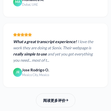
MA
Dubai, UAE
What a great transcript experience!
I love the
work they are doing at Sonix. Their webpage is
really simple to use
and yet you get everything
you need... most of t...
Jose Rodrigo O.
JR
Mexico City, Mexico
阅读更多评价