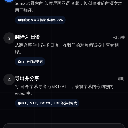
Sonix 转录您的 印度尼西亚语 音频，以创建准确的源文本
用于翻译。
印度尼西亚语转录准确率 99%
翻译为 日语
3
~2 分钟
从翻译菜单中选择 日语。在我们的对照编辑器中查看翻
译。
55+ 种目标语言
导出并分享
4
即时
将 日语 字幕导出为 SRT/VTT，或将字幕内嵌到您的
video 中。
SRT、VTT、DOCX、PDF 等多种格式