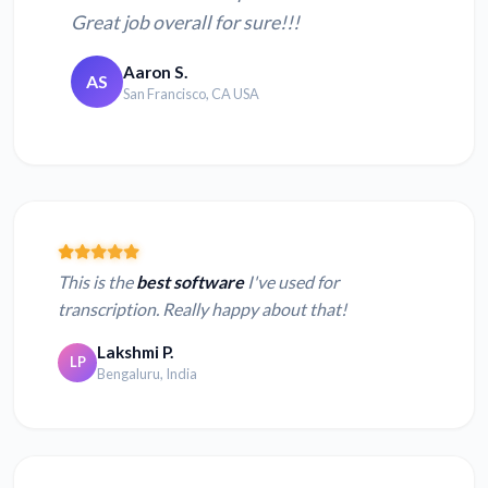
Great job overall for sure!!!
Aaron S.
AS
San Francisco, CA USA
This is the
best software
I've used for
transcription. Really happy about that!
Lakshmi P.
LP
Bengaluru, India