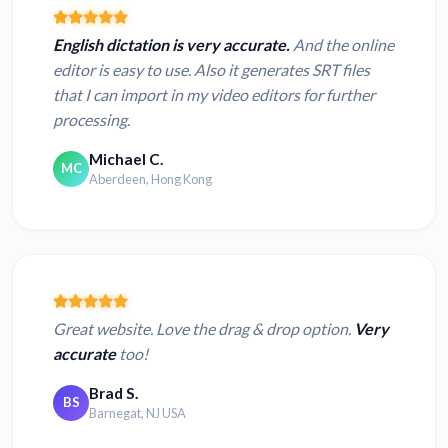
English dictation is very accurate.
And the online
editor is easy to use. Also it generates SRT files
that I can import in my video editors for further
processing.
Michael C.
MC
Aberdeen, Hong Kong
Great website. Love the drag & drop option.
Very
accurate
too!
Brad S.
BS
Barnegat, NJ USA