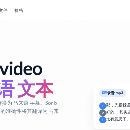
文件
价格
ideo
语 文本
录音.mp3
换为 马来语 字幕。Sonix
那，先跟我
1
驱动的准确性将其翻译为 马来
好的 — 其
2
太有意思了
1