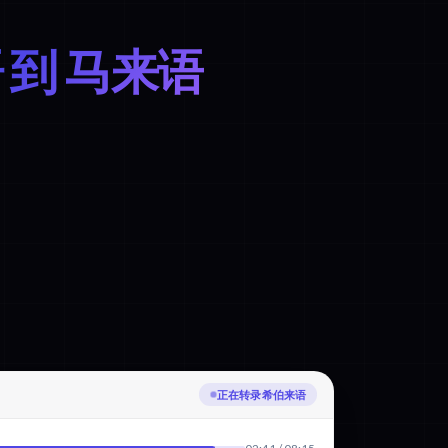
 到 马来语
正在转录希伯来语