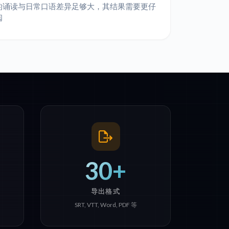
的诵读与日常口语差异足够大，其结果需要更仔
阅
30+
导出格式
SRT, VTT, Word, PDF 等