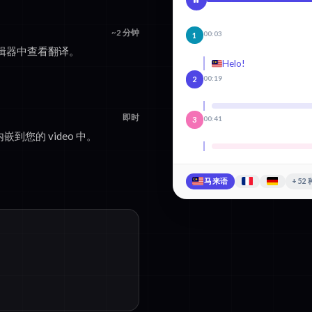
~2 分钟
00:03
1
辑器中查看翻译。
Helo!
00:19
2
即时
00:41
3
嵌到您的 video 中。
马来语
+52