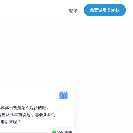
免费试用 Sonix
登录
说说你当初是怎么起步的吧。
实这要从几年前说起，那会儿我们……
。那后来呢？
99% 准确