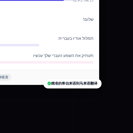
02:41 / 08:15
שלום!
תמלול אודיו בעברית
תעתיק את השמע העברי שלך עכשיו
 种语言
精准的希伯来语到马来语翻译