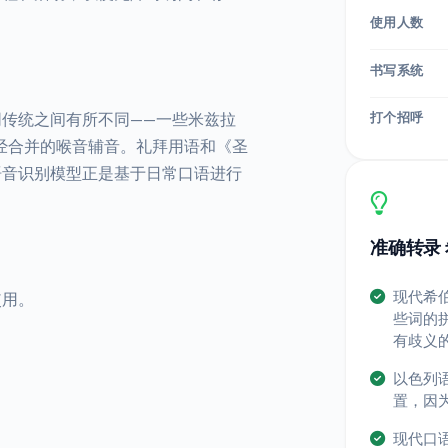
使用人数
书写系统
打个招呼
传统之间有所不同——一些米兹拉
人已经合并的喉音辅音。礼拜用语和《圣
语音识别模型正是基于日常口语进行
准确转录
现代希伯
d 使用。
些词的
有歧义
以色列
置，因
现代口