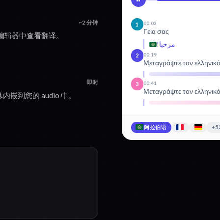
~2 分钟
00:03
1
Γεια σας
编辑器中查看翻译。
مرحبا!
00:19
2
Μεταγράψτε τον ελληνικ
即时
00:41
3
Μεταγράψτε τον ελληνικ
内嵌到您的 audio 中。
阿拉伯语
+5