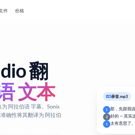
文件
价格
dio 翻
语 文本
录音.mp3
为 阿拉伯语 字幕。Sonix
那，先跟我
1
动的准确性将其翻译为 阿拉伯
好的 — 其
2
太有意思了
1