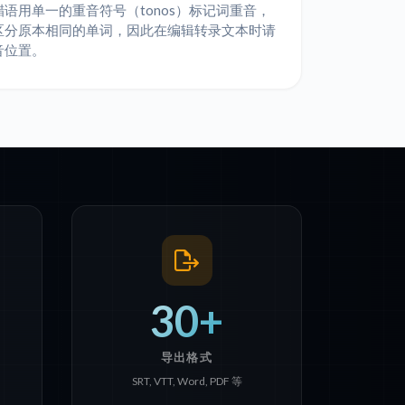
语用单一的重音符号（tonos）标记词重音，
区分原本相同的单词，因此在编辑转录文本时请
音位置。
30+
导出格式
SRT, VTT, Word, PDF 等