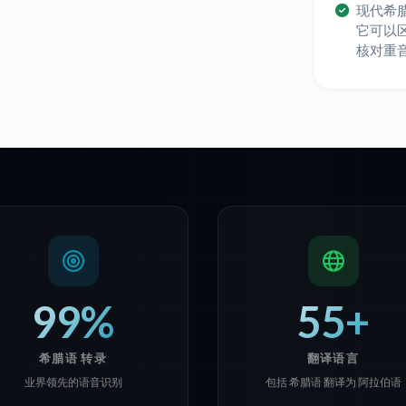
现代希腊
它可以
核对重
99%
55+
希腊语 转录
翻译语言
业界领先的语音识别
包括 希腊语 翻译为 阿拉伯语