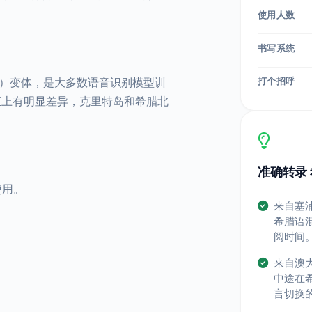
使用人数
书写系统
打个招呼
ic）变体，是大多数语音识别模型训
汇上有明显差异，克里特岛和希腊北
准确转录 
n 使用。
来自塞
希腊语
阅时间
来自澳
中途在
言切换