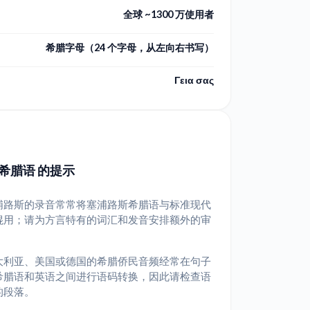
全球 ~1300 万使用者
希腊字母（24 个字母，从左向右书写）
Γεια σας
希腊语 的提示
浦路斯的录音常常将塞浦路斯希腊语与标准现代
混用；请为方言特有的词汇和发音安排额外的审
。
大利亚、美国或德国的希腊侨民音频经常在句子
希腊语和英语之间进行语码转换，因此请检查语
的段落。