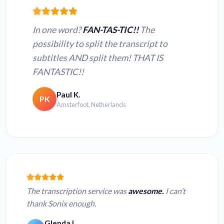
In one word?
FAN-TAS-TIC!!
The
possibility to split the transcript to
subtitles AND split them! THAT IS
FANTASTIC!!
Paul K.
PK
Amsterfoot, Netherlands
The transcription service was
awesome.
I can’t
thank Sonix enough.
Glenda I.