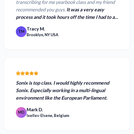
transcribing for me yearbook class and my friend
recommended you guys.
It was a very easy
process and it took hours off the time I had to a...
Tracy M.
TM
Brooklyn, NY USA
Sonix is top class.
I would highly recommend
Sonix. Especially working in a multi-lingual
environment like the European Parliament.
Mark D.
MD
Ixelles-Elsene, Belgium