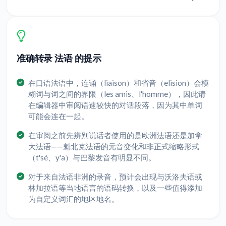
准确转录 法语 的提示
在口语法语中，连诵（liaison）和省音（elision）会模
糊词与词之间的界限（les amis、l'homme），因此请
在编辑器中审阅语速较快的对话段落，因为其中单词
可能会连在一起。
在审阅之前先辨别说话者使用的是欧洲法语还是加拿
大法语——魁北克法语的元音变化和非正式缩略形式
（t'sé、y'a）与巴黎发音有明显不同。
对于来自法语非洲的录音，预计会出现与沃洛夫语或
林加拉语等当地语言的语码转换，以及一些值得添加
为自定义词汇的地区地名。