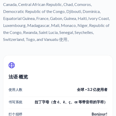
Canada, Central African Republic, Chad, Comoros,
Democratic Republic of the Congo, Djibouti, Dominica,
Equatorial Guinea, France, Gabon, Guinea, Haiti, Ivory Coast,
Luxembourg, Madagascar, Mali, Monaco, Niger, Republic of
the Congo, Rwanda, Saint Lucia, Senegal, Seychelles,
Switzerland, Togo, and Vanuatu 使用。
法语 概览
全球 ~3.2 亿使用者
使用人数
拉丁字母（含 é、è、ç、œ 等带音符的字符）
书写系统
Bonjour!
打个招呼