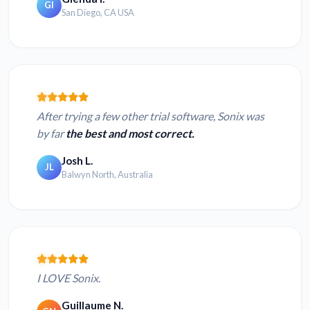
GI
San Diego, CA USA
After trying a few other trial software, Sonix was
by far
the best and most correct.
Josh L.
JL
Balwyn North, Australia
I LOVE Sonix.
Guillaume N.