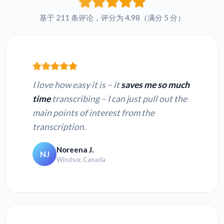
基于 211 条评论，评分为 4.98（满分 5 分）
I love how easy it is – it
saves me so much
time
transcribing – I can just pull out the
main points of interest from the
transcription.
Noreena J.
NJ
Windsor, Canada