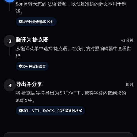
Sonix 转录您的 法语 音频，以创建准确的源文本用于翻
译。
法语转录准确率 99%
翻译为 捷克语
3
~2 分钟
从翻译菜单中选择 捷克语。在我们的对照编辑器中查看翻
译。
55+ 种目标语言
导出并分享
4
即时
将 捷克语 字幕导出为 SRT/VTT，或将字幕内嵌到您的
audio 中。
SRT、VTT、DOCX、PDF 等多种格式