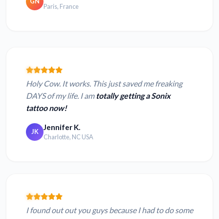
GN
Paris, France
Holy Cow. It works. This just saved me freaking
DAYS of my life. I am
totally getting a Sonix
tattoo now!
Jennifer K.
JK
Charlotte, NC USA
I found out out you guys because I had to do some