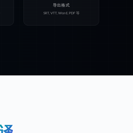
导出格式
语
SRT, VTT, Word, PDF 等
译