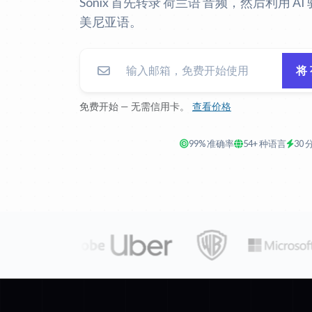
Sonix 首先转录 荷兰语 音频，然后利用 
美尼亚语。
将
免费开始 — 无需信用卡。
查看价格
99% 准确率
54+ 种语言
30