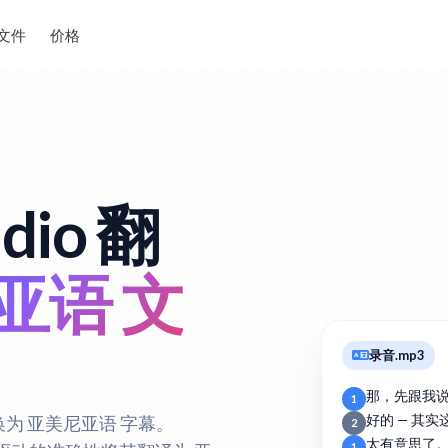
文件
价格
dio 翻
亚语 文
录音.mp3
那，先跟我
1
换为 亚美尼亚语 字幕。
好的 — 其
2
太有意思了
1