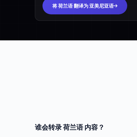
将 荷兰语 翻译为 亚美尼亚语
谁会转录 荷兰语 内容？