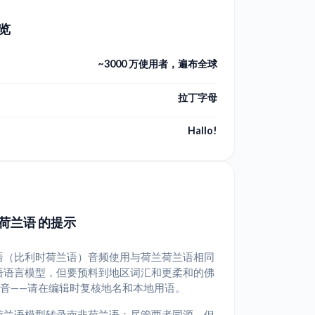
览
~3000 万使用者，遍布全球
拉丁字母
Hallo!
荷兰语 的提示
语（比利时荷兰语）音频使用与荷兰荷兰语相同
语语言模型，但要预料到地区词汇和更柔和的佛
g" 音——请在编辑时复核地名和本地用语。
荷兰语模型转录南非荷兰语；尽管两者同源，但