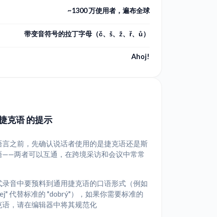
~1300 万使用者，遍布全球
带变音符号的拉丁字母（č、š、ž、ř、ů）
Ahoj!
捷克语 的提示
语言之前，先确认说话者使用的是捷克语还是斯
语——两者可以互通，在跨境采访和会议中常常
式录音中要预料到通用捷克语的口语形式（例如
brej" 代替标准的 "dobrý"），如果你需要标准的
克语，请在编辑器中将其规范化