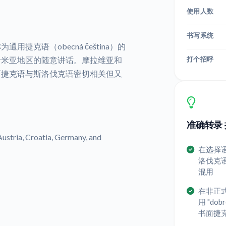
使用人数
书写系统
为通用捷克语（obecná čeština）的
打个招呼
希米亚地区的随意讲话。摩拉维亚和
而捷克语与斯洛伐克语密切相关但又
准确转录 
stria, Croatia, Germany, and
在选择
洛伐克
混用
在非正
用 "do
书面捷