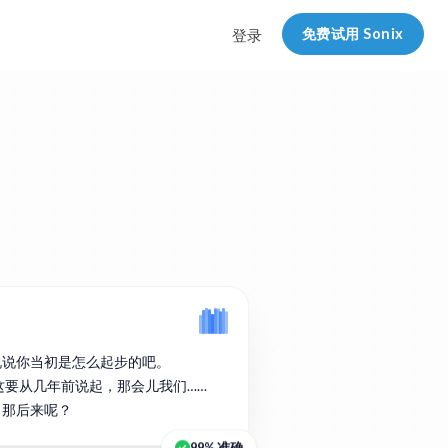
免费试用 Sonix
登录
说说你当初是怎么起步的吧。
实这要从几年前说起，那会儿我们……
。那后来呢？
99% 准确