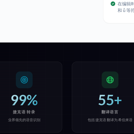
在编辑
和 ů 
99%
55+
捷克语 转录
翻译语言
业界领先的语音识别
包括 捷克语 翻译为 希伯来语