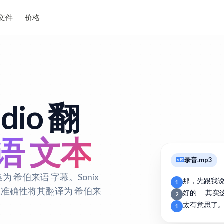
文件
价格
dio 翻
语 文本
录音.mp3
为 希伯来语 字幕。Sonix
那，先跟我
1
动的准确性将其翻译为 希伯来
好的 — 其
2
太有意思了
1