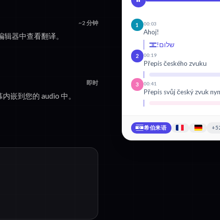
~2 分钟
00:03
1
Ahoj!
编辑器中查看翻译。
שלום!
00:19
2
Přepis českého zvuku
即时
00:41
3
Přepis svůj český zvuk nyn
内嵌到您的 audio 中。
希伯来语
+5