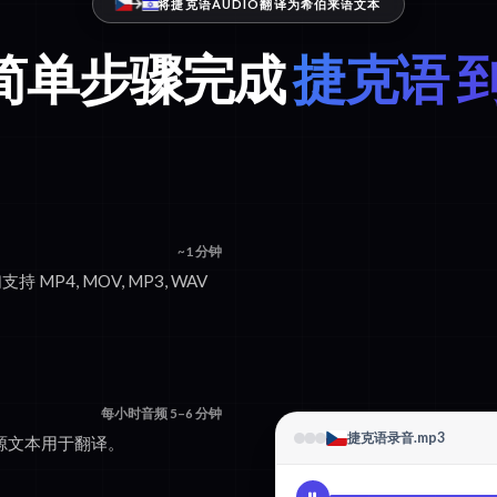
将捷克语AUDIO翻译为希伯来语文本
个简单步骤完成
捷克语 
~1 分钟
持 MP4, MOV, MP3, WAV
每小时音频 5–6 分钟
捷克语录音.mp3
的源文本用于翻译。