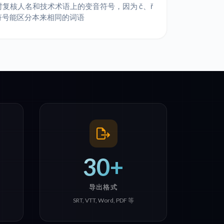
时复核人名和技术术语上的变音符号，因为 č、ř
等符号能区分本来相同的词语
30+
导出格式
SRT, VTT, Word, PDF 等