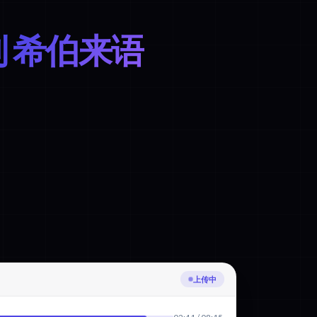
到 希伯来语
正在转录捷克语