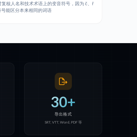
时复核人名和技术术语上的变音符号，因为 č、ř
等符号能区分本来相同的词语
30+
导出格式
SRT, VTT, Word, PDF 等