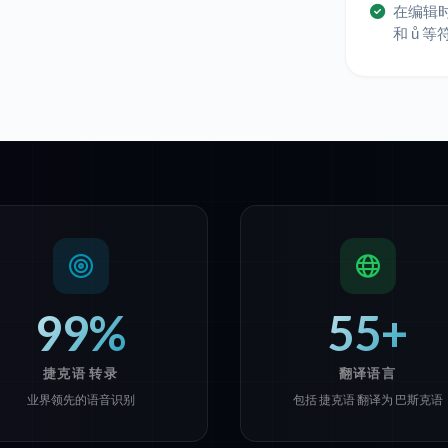
在编辑
和 ů 
99%
55+
捷克语 转录
翻译语言
业界领先的语音识别
包括 捷克语 翻译为 巴斯克语