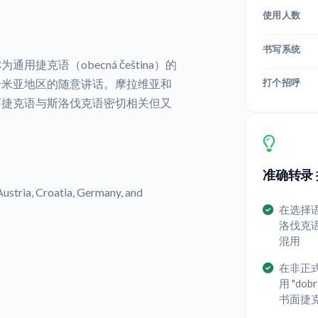
使用人数
书写系统
为通用捷克语（obecná čeština）的
打个招呼
希米亚地区的随意讲话。摩拉维亚和
而捷克语与斯洛伐克语密切相关但又
准确转录 
stria, Croatia, Germany, and
在选择
洛伐克
混用
在非正
用 "do
书面捷