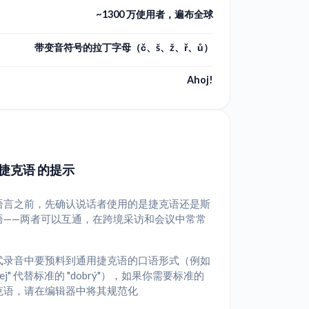
~1300 万使用者，遍布全球
带变音符号的拉丁字母（č、š、ž、ř、ů）
Ahoj!
捷克语 的提示
语言之前，先确认说话者使用的是捷克语还是斯
语——两者可以互通，在跨境采访和会议中常常
式录音中要预料到通用捷克语的口语形式（例如
brej" 代替标准的 "dobrý"），如果你需要标准的
克语，请在编辑器中将其规范化