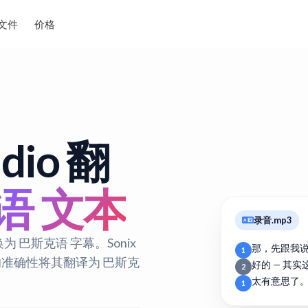
文件
价格
dio 翻
语 文本
录音.mp3
为 巴斯克语 字幕。Sonix
那，先跟我
1
动的准确性将其翻译为 巴斯克
好的 — 其
2
太有意思了
1