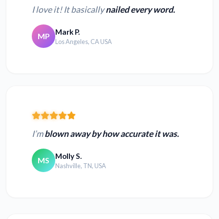
I love it! It basically
nailed every word.
Mark P.
MP
Los Angeles, CA USA
I’m
blown away by how accurate it was.
Molly S.
MS
Nashville, TN, USA