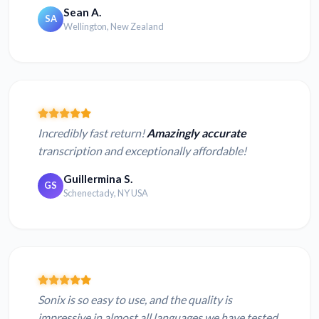
Sean A.
SA
Wellington, New Zealand
Incredibly fast return!
Amazingly accurate
transcription and exceptionally affordable!
Guillermina S.
GS
Schenectady, NY USA
Sonix is so easy to use, and the quality is
impressive in almost all languages we have tested