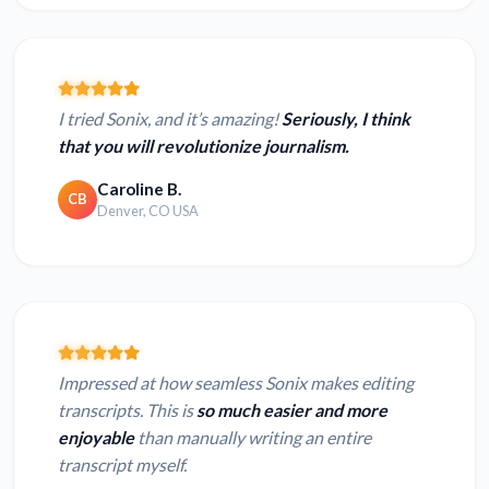
I tried Sonix, and it’s amazing!
Seriously, I think
that you will revolutionize journalism.
Caroline B.
CB
Denver, CO USA
Impressed at how seamless Sonix makes editing
transcripts. This is
so much easier and more
enjoyable
than manually writing an entire
transcript myself.