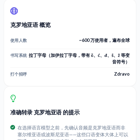
克罗地亚语 概览
~600 万使用者，遍布全球
使用人数
拉丁字母（加伊拉丁字母，带有 č、ć、đ、š、ž 等变
书写系统
音符号）
Zdravo
打个招呼
准确转录 克罗地亚语 的提示
在选择语言模型之前，先确认音频是克罗地亚语而非
塞尔维亚语或波斯尼亚语——这些口语变体大体上可以