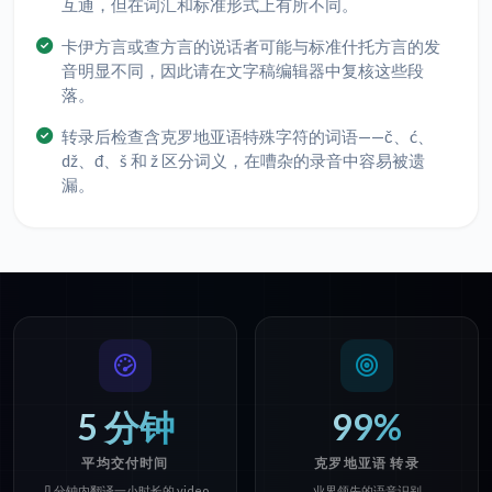
互通，但在词汇和标准形式上有所不同。
卡伊方言或查方言的说话者可能与标准什托方言的发
音明显不同，因此请在文字稿编辑器中复核这些段
落。
转录后检查含克罗地亚语特殊字符的词语——č、ć、
dž、đ、š 和 ž 区分词义，在嘈杂的录音中容易被遗
漏。
5 分钟
99%
平均交付时间
克罗地亚语 转录
几分钟内翻译一小时长的 video
业界领先的语音识别