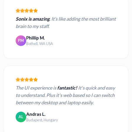
Sonix is amazing
. It’s like adding the most brilliant
brain to my staff.
Phillip M.
PM
Bothell, WA USA
The UI experience is
fantastic!
It's quick and easy
to understand. Plus it's web based so I can switch
between my desktop and laptop easily.
Andras L.
AL
Budapest, Hungary