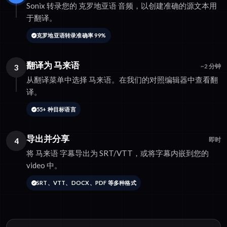
Sonix 转录您的 克罗地亚语 音频，以创建准确的源文本用
于翻译。
克罗地亚语转录准确率 99%
翻译为 马来语
3
~2 分钟
从翻译菜单中选择 马来语。在我们的对照编辑器中查看翻
译。
55+ 种目标语言
导出并分享
4
即时
将 马来语 字幕导出为 SRT/VTT，或将字幕内嵌到您的
video 中。
SRT、VTT、DOCX、PDF 等多种格式